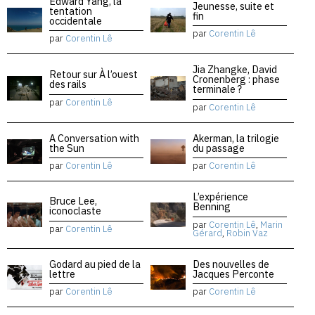
Edward Yang, la
Jeunesse, suite et
tentation
fin
occidentale
par
Corentin Lê
par
Corentin Lê
Jia Zhangke, David
Retour sur À l’ouest
Cronenberg : phase
des rails
terminale ?
par
Corentin Lê
par
Corentin Lê
A Conversation with
Akerman, la trilogie
the Sun
du passage
par
Corentin Lê
par
Corentin Lê
L’expérience
Bruce Lee,
Benning
iconoclaste
par
Corentin Lê
,
Marin
par
Corentin Lê
Gérard
,
Robin Vaz
Godard au pied de la
Des nouvelles de
lettre
Jacques Perconte
par
Corentin Lê
par
Corentin Lê