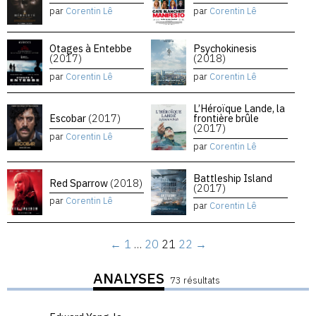
par
Corentin Lê
par
Corentin Lê
Otages à Entebbe
Psychokinesis
(2017)
(2018)
par
Corentin Lê
par
Corentin Lê
L’Héroïque Lande, la
Escobar
(2017)
frontière brûle
(2017)
par
Corentin Lê
par
Corentin Lê
Battleship Island
Red Sparrow
(2018)
(2017)
par
Corentin Lê
par
Corentin Lê
←
1
…
20
21
22
→
ANALYSES
73 résultats