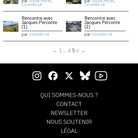
par
Josué Morel
,
par
Josué Morel
,
Corentin Lê
Corentin Lê
Rencontre avec
Rencontre avec
Jacques Perconte
Jacques Perconte
(1)
(2)
par
Corentin Lê
par
Corentin Lê
←
1
…
4
5
6
→
QUI SOMMES-NOUS ?
CONTACT
NEWSLETTER
NOUS SOUTENIR
LÉGAL