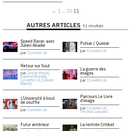
←
1
…
10
11
AUTRES ARTICLES
51 résultats
Speed Racer, avec
Pulsar / Quasar
Julien Abadie
par
Corentin Lê
par
Corentin Lê
Retour sur Soul
La guerre des
images
par
Josué Morel
,
Damien Bonelli
,
Corentin Lê
,
Sylvain
par
Corentin Lê
Blandy
Parcours Le Livre
L’Université à bout
d’image
de souffle
par
Corentin Lê
,
par
Corentin Lê
Thomas Lequeu
Futur antérieur
La rentrée Critikat