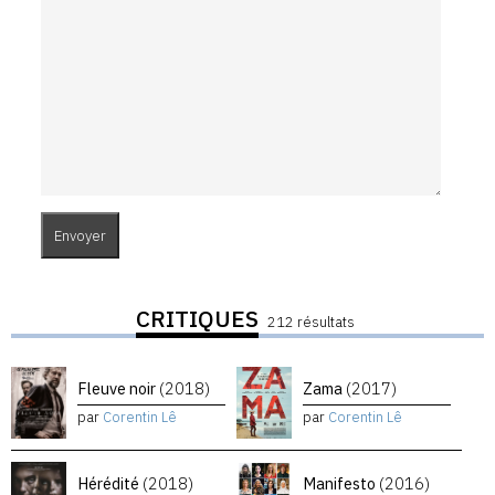
CRITIQUES
212 résultats
Fleuve noir
(2018)
Zama
(2017)
par
Corentin Lê
par
Corentin Lê
Hérédité
(2018)
Manifesto
(2016)