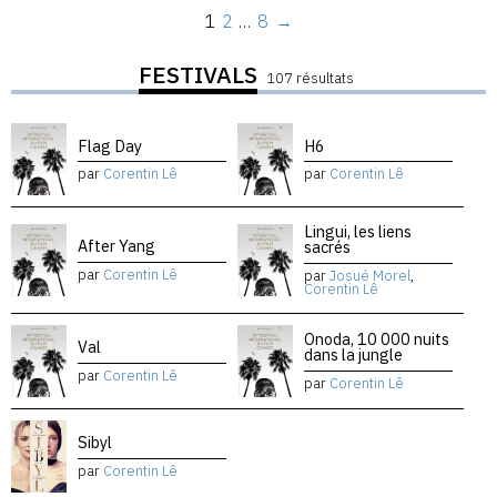
1
2
…
8
→
FESTIVALS
107 résultats
Flag Day
H6
par
Corentin Lê
par
Corentin Lê
Lingui, les liens
After Yang
sacrés
par
Corentin Lê
par
Josué Morel
,
Corentin Lê
Onoda, 10 000 nuits
Val
dans la jungle
par
Corentin Lê
par
Corentin Lê
Sibyl
par
Corentin Lê