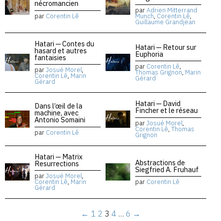
nécromancien
par
Adrien Mitterrand
par
Corentin Lê
Munch
,
Corentin Lê
,
Guillaume Grandjean
Hatari — Contes du
Hatari — Retour sur
hasard et autres
Euphoria
fantaisies
par
Corentin Lê
,
par
Josué Morel
,
Thomas Grignon
,
Marin
Corentin Lê
,
Marin
Gérard
Gérard
Hatari — David
Dans l’œil de la
Fincher et le réseau
machine, avec
Antonio Somaini
par
Josué Morel
,
Corentin Lê
,
Thomas
par
Corentin Lê
Grignon
Hatari — Matrix
Abstractions de
Resurrections
Siegfried A. Fruhauf
par
Josué Morel
,
Corentin Lê
,
Marin
par
Corentin Lê
Gérard
←
1
2
3
4
…
6
→