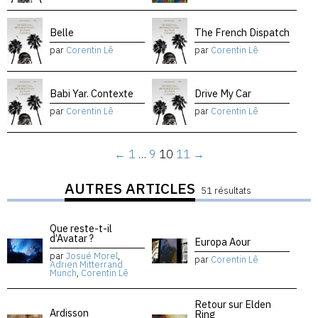
Belle
The French Dispatch
par
Corentin Lê
par
Corentin Lê
Babi Yar. Contexte
Drive My Car
par
Corentin Lê
par
Corentin Lê
←
1
…
9
10
11
→
AUTRES ARTICLES
51 résultats
Que reste-t-il
d’Avatar ?
Europa Aour
par
Josué Morel
,
par
Corentin Lê
Adrien Mitterrand
Munch
,
Corentin Lê
Retour sur Elden
Ardisson
Ring