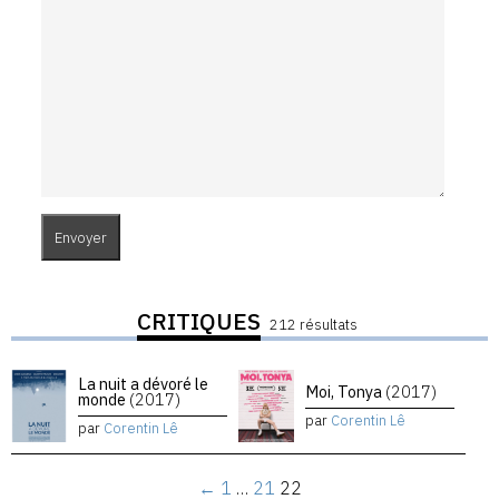
CRITIQUES
212 résultats
La nuit a dévoré le
Moi, Tonya
(2017)
monde
(2017)
par
Corentin Lê
par
Corentin Lê
←
1
…
21
22