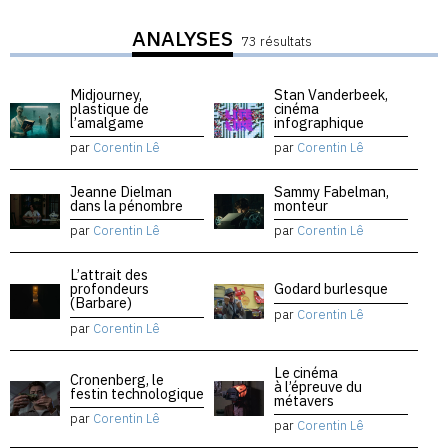
ANALYSES
73 résultats
Midjourney,
Stan Vanderbeek,
plastique de
cinéma
l’amalgame
infographique
par
Corentin Lê
par
Corentin Lê
Jeanne Dielman
Sammy Fabelman,
dans la pénombre
monteur
par
Corentin Lê
par
Corentin Lê
L’attrait des
profondeurs
Godard burlesque
(Barbare)
par
Corentin Lê
par
Corentin Lê
Le cinéma
Cronenberg, le
à l’épreuve du
festin technologique
métavers
par
Corentin Lê
par
Corentin Lê