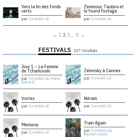
Vers la fin des fonds
Zemmour, Taubira et
verts
le found footage
par
Corentin Lê
par
Corentin Lê
←
1
2
3
…
8
→
FESTIVALS
107 résultats
Jour 1 – La Femme
Zelensky à Cannes
de Tchaïkovski
par
Corentin Lê
par
Corentin Lê
,
Marin
Gérard
Vortex
Nitram
par
Corentin Lê
par
Corentin Lê
Train Again
Memoria
par
Corentin Lê
,
par
Corentin Lê
Bastien Gens