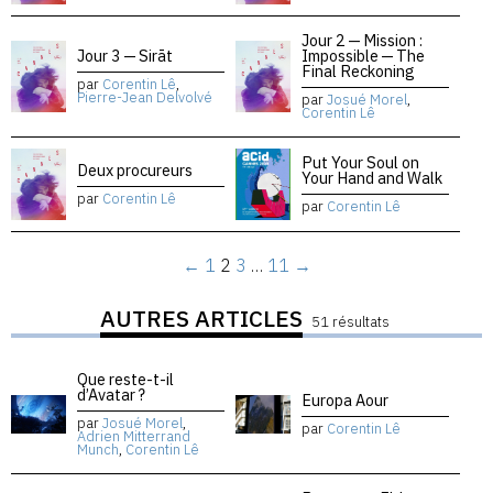
Jour 2 — Mission :
Jour 3 — Sirāt
Impossible — The
Final Reckoning
par
Corentin Lê
,
Pierre-Jean Delvolvé
par
Josué Morel
,
Corentin Lê
Put Your Soul on
Deux procureurs
Your Hand and Walk
par
Corentin Lê
par
Corentin Lê
←
1
2
3
…
11
→
AUTRES ARTICLES
51 résultats
Que reste-t-il
d’Avatar ?
Europa Aour
par
Josué Morel
,
par
Corentin Lê
Adrien Mitterrand
Munch
,
Corentin Lê