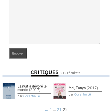
CRITIQUES
212 résultats
La nuit a dévoré le
Moi, Tonya
(2017)
monde
(2017)
par
Corentin Lê
par
Corentin Lê
←
1
…
21
22