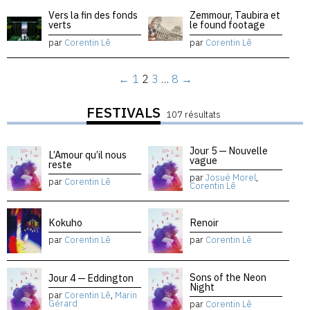
Vers la fin des fonds
Zemmour, Taubira et
verts
le found footage
par
Corentin Lê
par
Corentin Lê
←
1
2
3
…
8
→
FESTIVALS
107 résultats
Jour 5 — Nouvelle
L’Amour qu’il nous
vague
reste
par
Josué Morel
,
par
Corentin Lê
Corentin Lê
Kokuho
Renoir
par
Corentin Lê
par
Corentin Lê
Sons of the Neon
Jour 4 — Eddington
Night
par
Corentin Lê
,
Marin
Gérard
par
Corentin Lê