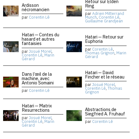
Retour sur Elden
Ardisson
Ring
nécromancien
par
Adrien Mitterrand
par
Corentin Lê
Munch
,
Corentin Lê
,
Guillaume Grandjean
Hatari — Contes du
Hatari — Retour sur
hasard et autres
Euphoria
fantaisies
par
Corentin Lê
,
par
Josué Morel
,
Thomas Grignon
,
Marin
Corentin Lê
,
Marin
Gérard
Gérard
Hatari — David
Dans l’œil de la
Fincher et le réseau
machine, avec
Antonio Somaini
par
Josué Morel
,
Corentin Lê
,
Thomas
par
Corentin Lê
Grignon
Hatari — Matrix
Abstractions de
Resurrections
Siegfried A. Fruhauf
par
Josué Morel
,
Corentin Lê
,
Marin
par
Corentin Lê
Gérard