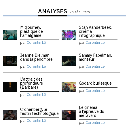
ANALYSES
73 résultats
Midjourney,
Stan Vanderbeek,
plastique de
cinéma
l’amalgame
infographique
par
Corentin Lê
par
Corentin Lê
Jeanne Dielman
Sammy Fabelman,
dans la pénombre
monteur
par
Corentin Lê
par
Corentin Lê
L’attrait des
profondeurs
Godard burlesque
(Barbare)
par
Corentin Lê
par
Corentin Lê
Le cinéma
Cronenberg, le
à l’épreuve du
festin technologique
métavers
par
Corentin Lê
par
Corentin Lê