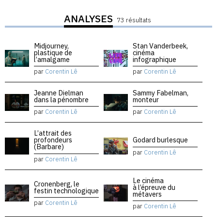
ANALYSES
73 résultats
Midjourney,
Stan Vanderbeek,
plastique de
cinéma
l’amalgame
infographique
par
Corentin Lê
par
Corentin Lê
Jeanne Dielman
Sammy Fabelman,
dans la pénombre
monteur
par
Corentin Lê
par
Corentin Lê
L’attrait des
profondeurs
Godard burlesque
(Barbare)
par
Corentin Lê
par
Corentin Lê
Le cinéma
Cronenberg, le
à l’épreuve du
festin technologique
métavers
par
Corentin Lê
par
Corentin Lê