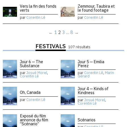
Vers la fin des fonds
Zemmour, Taubira et
verts
le found footage
par
Corentin Lê
par
Corentin Lê
←
1
2
3
…
8
→
FESTIVALS
107 résultats
Jour 6 — The
Jour 5 — Emilia
Substance
Perez
par
Josué Morel
,
par
Corentin Lê
,
Marin
Corentin Lê
Gérard
Jour 4 — Kinds of
Oh, Canada
Kindness
par
Corentin Lê
par
Josué Morel
,
Corentin Lê
Exposé du film
annonce du film
Scénarios
“Scénario”
par
Corentin Lê