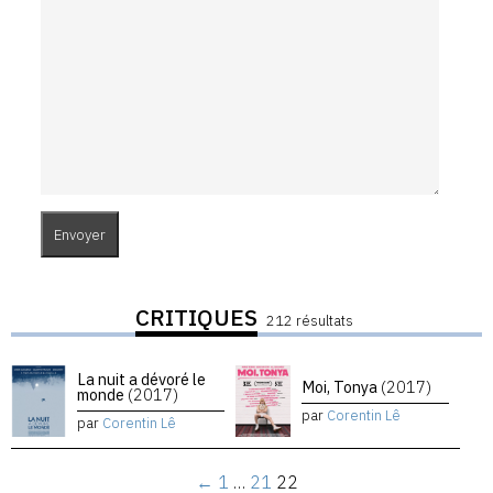
CRITIQUES
212 résultats
La nuit a dévoré le
Moi, Tonya
(2017)
monde
(2017)
par
Corentin Lê
par
Corentin Lê
←
1
…
21
22