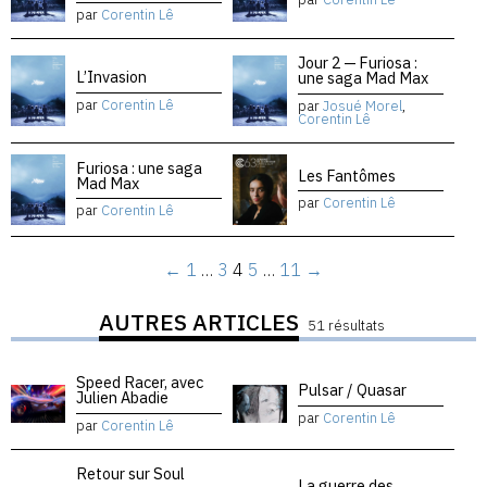
par
Corentin Lê
Jour 2 — Furiosa :
L’Invasion
une saga Mad Max
par
Corentin Lê
par
Josué Morel
,
Corentin Lê
Furiosa : une saga
Les Fantômes
Mad Max
par
Corentin Lê
par
Corentin Lê
←
1
…
3
4
5
…
11
→
AUTRES ARTICLES
51 résultats
Speed Racer, avec
Pulsar / Quasar
Julien Abadie
par
Corentin Lê
par
Corentin Lê
Retour sur Soul
La guerre des