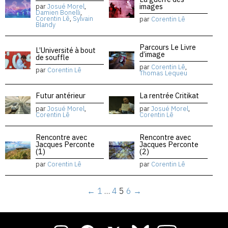
images
par
Josué Morel
,
Damien Bonelli
,
Corentin Lê
,
Sylvain
par
Corentin Lê
Blandy
Parcours Le Livre
L’Université à bout
d’image
de souffle
par
Corentin Lê
,
par
Corentin Lê
Thomas Lequeu
Futur antérieur
La rentrée Critikat
par
Josué Morel
,
par
Josué Morel
,
Corentin Lê
Corentin Lê
Rencontre avec
Rencontre avec
Jacques Perconte
Jacques Perconte
(1)
(2)
par
Corentin Lê
par
Corentin Lê
←
1
…
4
5
6
→