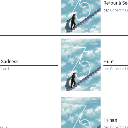
Retour à Sé
par
Corentin L
f Sadness
Hunt
érard
par
Corentin L
Hi-han
in Lê
par
Corentin L