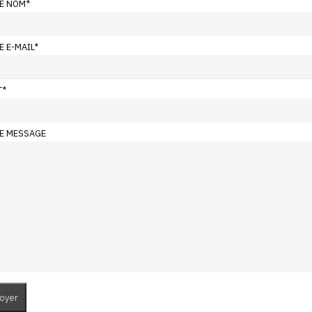
E NOM
*
E E-MAIL
*
T
*
E MESSAGE