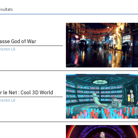
ésultats
asse God of War
rentin Lê
r le Net : Cool 3D World
rentin Lê