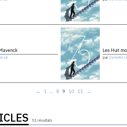
 Maverick
Les Huit m
in Lê
par
Corentin L
←
1
…
8
9
10
11
→
ICLES
51 résultats