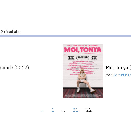
2 résultats
e monde
(2017)
Moi, Tonya
par
Corentin L
←
1
…
21
22