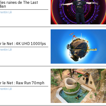
les ruines de The Last
dian
rentin Lê
r le Net : 4K UHD 1000fps
rentin Lê
r le Net : Raw Run 70mph
rentin Lê