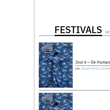
FESTIVALS
107
Jour 6 — De Humani
par
Josué Morel
,
Corent