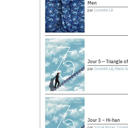
Men
par
Corentin Lê
Jour 5 — Triangle o
par
Corentin Lê
,
Marin G
Jour 3 – Hi-han
par
Josué Morel
,
Corent