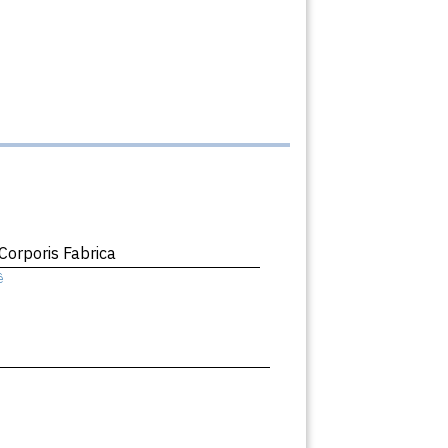
orporis Fabrica
ê