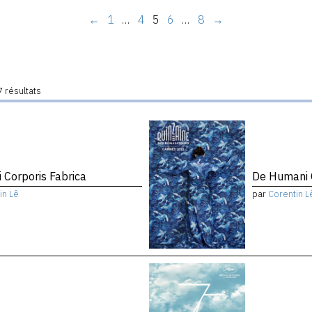
←
1
…
4
5
6
…
8
→
 résultats
 Corporis Fabrica
De Humani C
in Lê
par
Corentin L