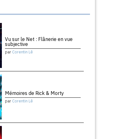
Vu sur le Net : Flânerie en vue
subjective
par
Corentin Lê
Mémoires de Rick & Morty
par
Corentin Lê