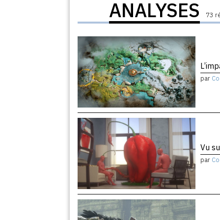
ANALYSES
73 r
L’imp
par
Co
Vu su
par
Co