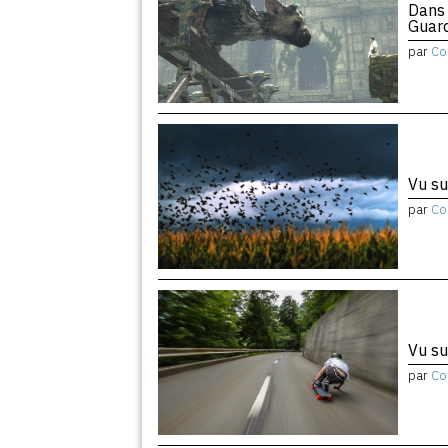
Dans 
Guar
par
Co
Vu su
par
Co
Vu su
par
Co