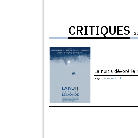
CRITIQUES
21
La nuit a dévoré l
par
Corentin Lê