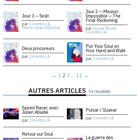
Jour 2 — Mission :
Jour 3 — Sirāt
Impossible — The
Final Reckoning
par
Corentin Lê
,
Pierre-Jean Delvolvé
par
Josué Morel
,
Corentin Lê
Put Your Soul on
Deux procureurs
Your Hand and Walk
par
Corentin Lê
par
Corentin Lê
←
1
2
3
…
11
→
AUTRES ARTICLES
51 résultats
Speed Racer, avec
Pulsar / Quasar
Julien Abadie
par
Corentin Lê
par
Corentin Lê
Retour sur Soul
La guerre des