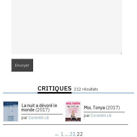
CRITIQUES
212 résultats
La nuit a dévoré le
Moi, Tonya
(2017)
monde
(2017)
par
Corentin Lê
par
Corentin Lê
←
1
…
21
22