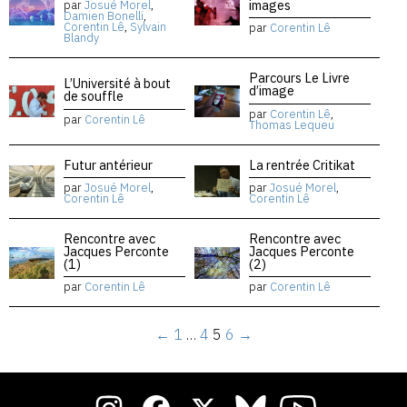
images
par
Josué Morel
,
Damien Bonelli
,
Corentin Lê
,
Sylvain
par
Corentin Lê
Blandy
Parcours Le Livre
L’Université à bout
d’image
de souffle
par
Corentin Lê
,
par
Corentin Lê
Thomas Lequeu
Futur antérieur
La rentrée Critikat
par
Josué Morel
,
par
Josué Morel
,
Corentin Lê
Corentin Lê
Rencontre avec
Rencontre avec
Jacques Perconte
Jacques Perconte
(1)
(2)
par
Corentin Lê
par
Corentin Lê
←
1
…
4
5
6
→