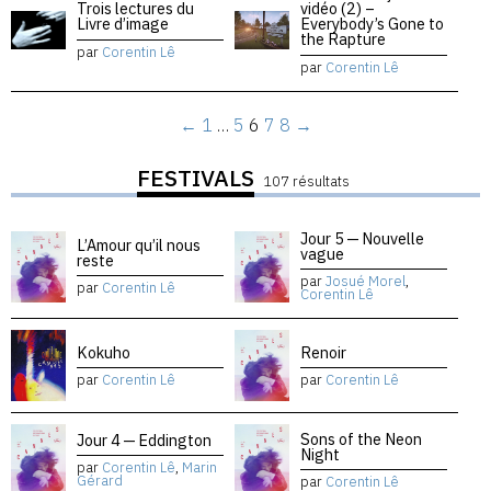
Trois lectures du
vidéo (2) –
Livre d’image
Everybody’s Gone to
the Rapture
par
Corentin Lê
par
Corentin Lê
←
1
…
5
6
7
8
→
FESTIVALS
107 résultats
Jour 5 — Nouvelle
L’Amour qu’il nous
vague
reste
par
Josué Morel
,
par
Corentin Lê
Corentin Lê
Kokuho
Renoir
par
Corentin Lê
par
Corentin Lê
Sons of the Neon
Jour 4 — Eddington
Night
par
Corentin Lê
,
Marin
Gérard
par
Corentin Lê