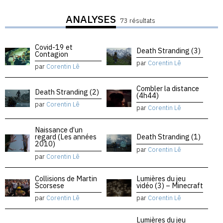
ANALYSES
73 résultats
Covid-19 et
Death Stranding (3)
Contagion
par
Corentin Lê
par
Corentin Lê
Combler la distance
Death Stranding (2)
(4h44)
par
Corentin Lê
par
Corentin Lê
Naissance d’un
regard (Les années
Death Stranding (1)
2010)
par
Corentin Lê
par
Corentin Lê
Collisions de Martin
Lumières du jeu
Scorsese
vidéo (3) – Minecraft
par
Corentin Lê
par
Corentin Lê
Lumières du jeu