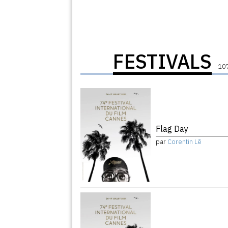
FESTIVALS
107
Flag Day
par
Corentin Lê