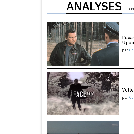
ANALYSES
73 r
L’éva
Upon
par
Co
Volte
par
Co