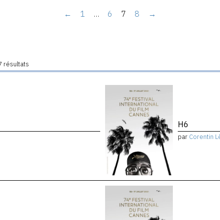
←
1
…
6
7
8
→
 résultats
H6
par
Corentin L