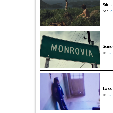
Silen
par
Co
Scind
par
Co
Le co
par
Co