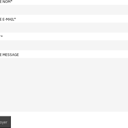
E NOM
*
E E-MAIL
*
T
*
E MESSAGE