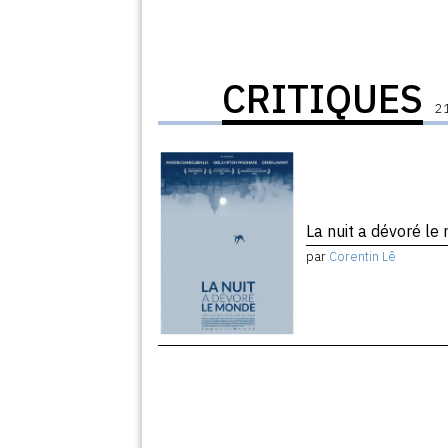
CRITIQUES
21
La nuit a dévoré l
par
Corentin Lê