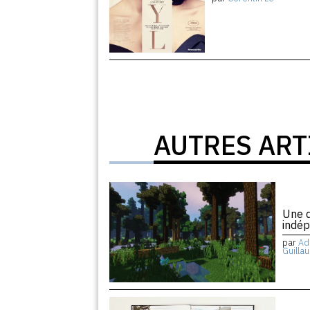
AUTRES ART
Une d
indé
par
Ad
Guilla