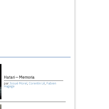
Hatari — Memoria
par
Josué Morel
,
Corentin Lê
,
Fabien
Hagege