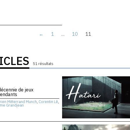
←
1
…
10
11
ICLES
51 résultats
écennie de jeux
pendants
rien Mitterrand Munch
,
Corentin Lê
,
ume Grandjean