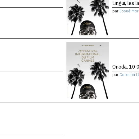
Lingui, les 
par
Josué Mor
Onoda, 10 0
par
Corentin L