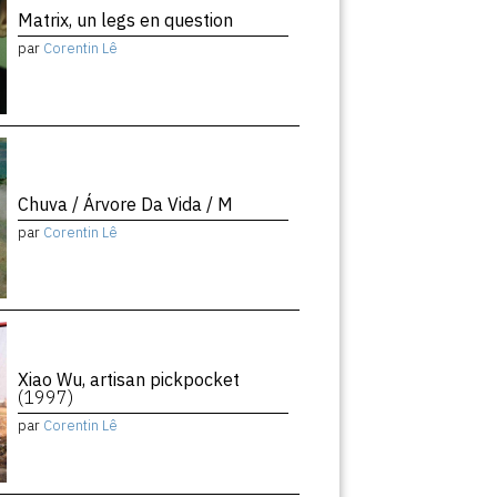
Matrix, un legs en question
par
Corentin Lê
Chuva / Árvore Da Vida / M
par
Corentin Lê
Xiao Wu, artisan pickpocket
(1997)
par
Corentin Lê