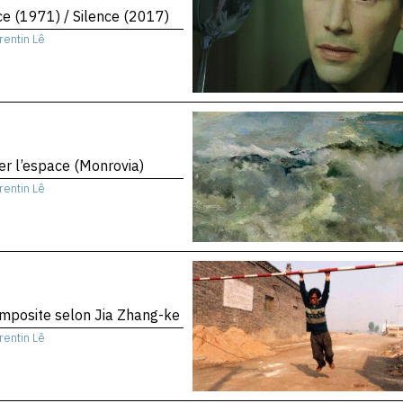
ce (1971) / Silence (2017)
rentin Lê
er l’espace (Monrovia)
rentin Lê
mposite selon Jia Zhang-ke
rentin Lê