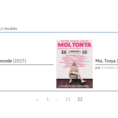
2 résultats
e monde
(2017)
Moi, Tonya
par
Corentin L
←
1
…
21
22