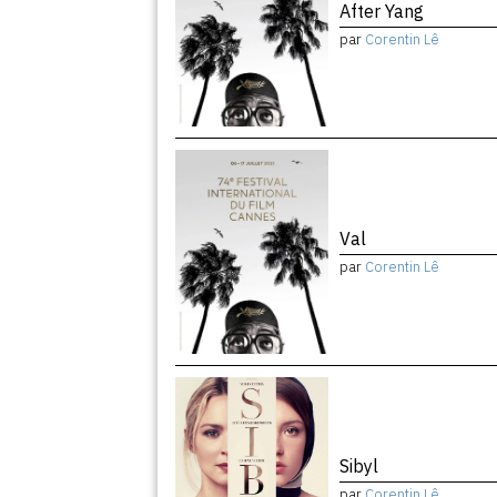
After Yang
par
Corentin Lê
Val
par
Corentin Lê
Sibyl
par
Corentin Lê