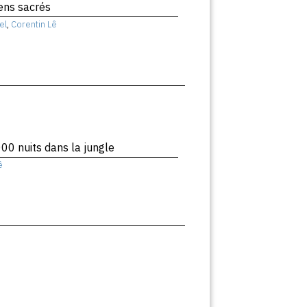
liens sacrés
el
,
Corentin Lê
00 nuits dans la jungle
ê