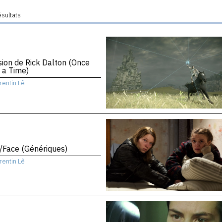
ésultats
sion de Rick Dalton (Once
 a Time)
rentin Lê
/Face (Génériques)
rentin Lê