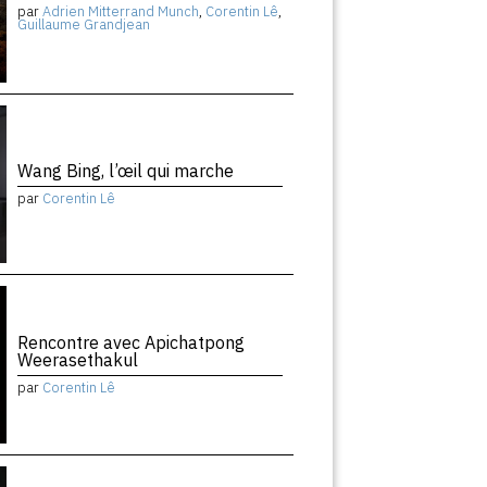
par
Adrien Mitterrand Munch
,
Corentin Lê
,
Guillaume Grandjean
Wang Bing, l’œil qui marche
par
Corentin Lê
Rencontre avec Apichatpong
Weerasethakul
par
Corentin Lê