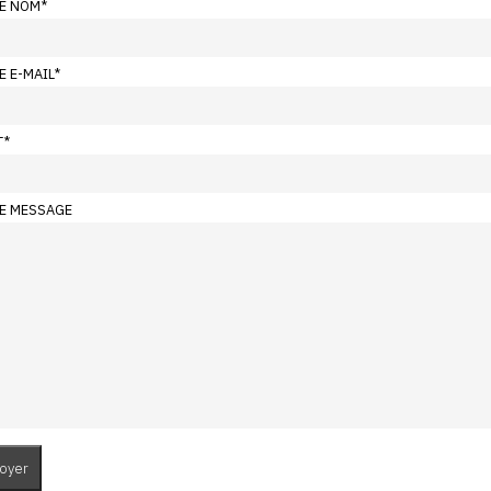
E NOM
*
E E-MAIL
*
T
*
E MESSAGE