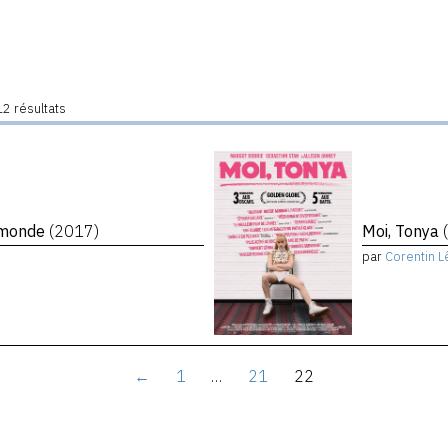
2 résultats
e monde
(2017)
Moi, Tonya
par
Corentin L
←
1
…
21
22