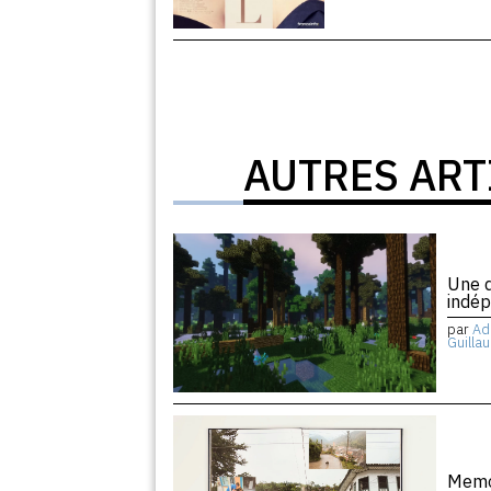
AUTRES ART
Une d
indé
par
Ad
Guilla
Memor