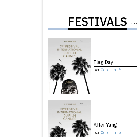
FESTIVALS
107
Flag Day
par
Corentin Lê
After Yang
par
Corentin Lê