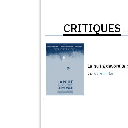
CRITIQUES
21
La nuit a dévoré l
par
Corentin Lê