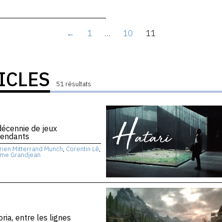
←
1
…
10
11
ICLES
51 résultats
écennie de jeux
pendants
rien Mitterrand Munch
,
Corentin Lê
,
ume Grandjean
ia, entre les lignes