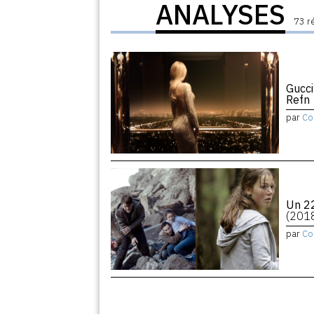
ANALYSES
73 r
Gucci
Refn
par
Co
Un 22
(201
par
Co