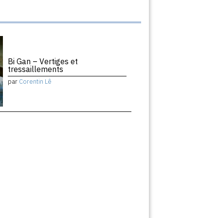
Bi Gan – Vertiges et
tressaillements
par
Corentin Lê