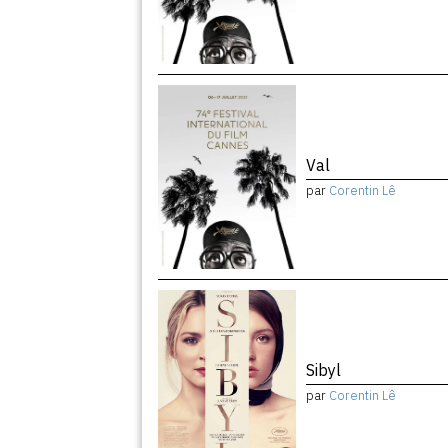
Val
par
Corentin Lê
Sibyl
par
Corentin Lê