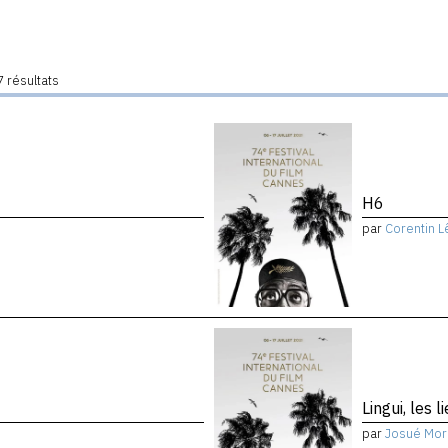
 résultats
H6
par
Corentin L
Lingui, les 
par
Josué Mor