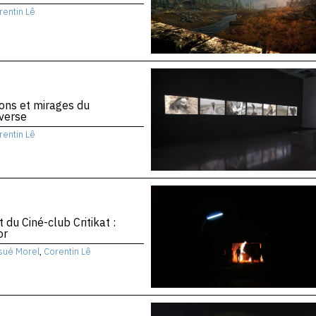
rentin Lê
ons et mirages du
verse
rentin Lê
 du Ciné-club Critikat :
or
sué Morel
,
Corentin Lê