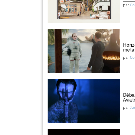
par
Co
Horiz
meta
par
Co
Débat
Aviat
par
Jo