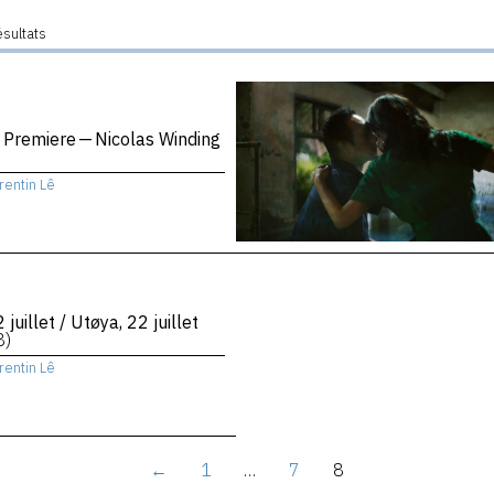
ésultats
 Premiere — Nicolas Winding
rentin Lê
 juillet / Utøya, 22 juillet
8)
rentin Lê
←
1
…
7
8