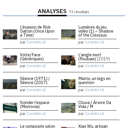
ANALYSES
73 résultats
L’évasion de Rick
Lumières du jeu
Dalton (Once Upon
vidéo (1) – Shadow
a Time)
of the Colossus
par
Corentin Lê
par
Corentin Lê
Volte/Face
L’angle mort
(Génériques)
(Roubaix)
(2019)
par
Corentin Lê
par
Corentin Lê
Silence (1971) /
Matrix, un legs en
Silence (2017)
question
par
Corentin Lê
par
Corentin Lê
Scinder l’espace
Chuva / Árvore Da
(Monrovia)
Vida / M
par
Corentin Lê
par
Corentin Lê
Le composite selon
Xiao Wu, artisan