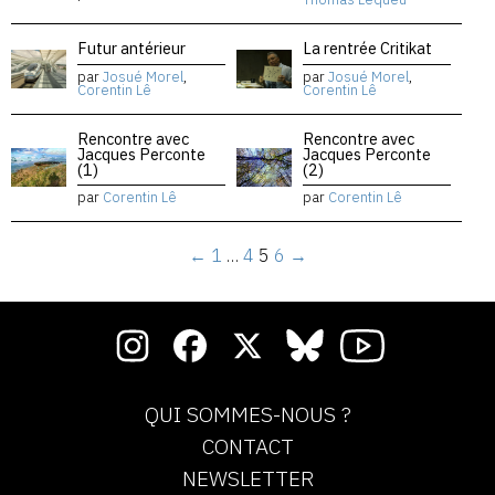
Futur antérieur
La rentrée Critikat
par
Josué Morel
,
par
Josué Morel
,
Corentin Lê
Corentin Lê
Rencontre avec
Rencontre avec
Jacques Perconte
Jacques Perconte
(1)
(2)
par
Corentin Lê
par
Corentin Lê
←
1
…
4
5
6
→
QUI SOMMES-NOUS ?
CONTACT
NEWSLETTER