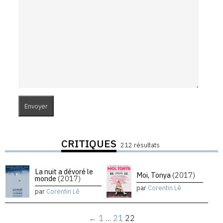
CRITIQUES
212 résultats
La nuit a dévoré le
Moi, Tonya
(2017)
monde
(2017)
par
Corentin Lê
par
Corentin Lê
←
1
…
21
22