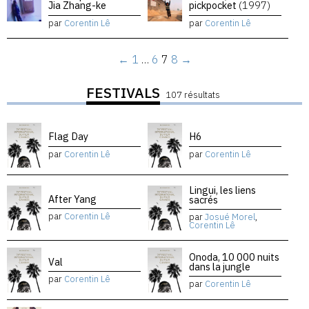
Jia Zhang-ke
pickpocket
(1997)
par
Corentin Lê
par
Corentin Lê
←
1
…
6
7
8
→
FESTIVALS
107 résultats
Flag Day
H6
par
Corentin Lê
par
Corentin Lê
Lingui, les liens
After Yang
sacrés
par
Corentin Lê
par
Josué Morel
,
Corentin Lê
Onoda, 10 000 nuits
Val
dans la jungle
par
Corentin Lê
par
Corentin Lê