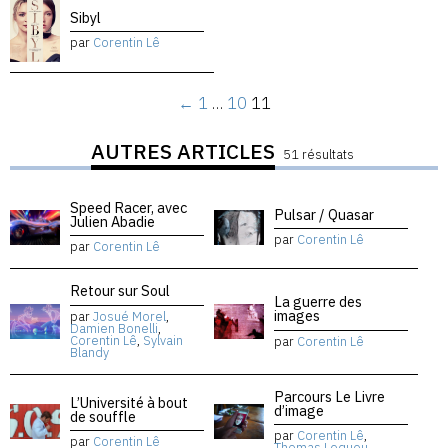
Sibyl
par
Corentin Lê
←
1
…
10
11
AUTRES ARTICLES
51 résultats
Speed Racer, avec
Pulsar / Quasar
Julien Abadie
par
Corentin Lê
par
Corentin Lê
Retour sur Soul
La guerre des
images
par
Josué Morel
,
Damien Bonelli
,
Corentin Lê
,
Sylvain
par
Corentin Lê
Blandy
Parcours Le Livre
L’Université à bout
d’image
de souffle
par
Corentin Lê
,
par
Corentin Lê
Thomas Lequeu