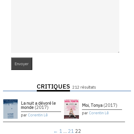
CRITIQUES
212 résultats
La nuit a dévoré le
Moi, Tonya
(2017)
monde
(2017)
par
Corentin Lê
par
Corentin Lê
←
1
…
21
22