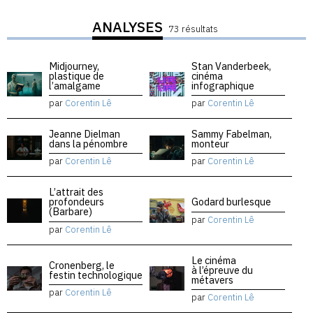
ANALYSES
73 résultats
Midjourney,
Stan Vanderbeek,
plastique de
cinéma
l’amalgame
infographique
par
Corentin Lê
par
Corentin Lê
Jeanne Dielman
Sammy Fabelman,
dans la pénombre
monteur
par
Corentin Lê
par
Corentin Lê
L’attrait des
profondeurs
Godard burlesque
(Barbare)
par
Corentin Lê
par
Corentin Lê
Le cinéma
Cronenberg, le
à l’épreuve du
festin technologique
métavers
par
Corentin Lê
par
Corentin Lê