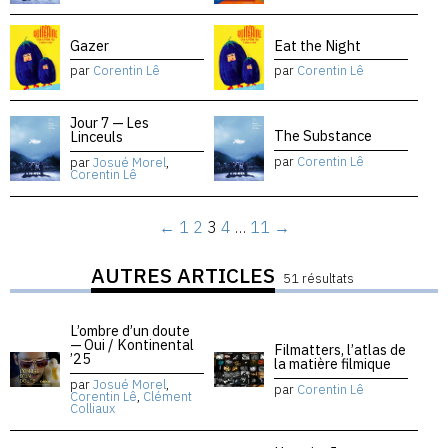
Gazer
Eat the Night
par
Corentin Lê
par
Corentin Lê
Jour 7 — Les
The Substance
Linceuls
par
Corentin Lê
par
Josué Morel
,
Corentin Lê
←
1
2
3
4
…
11
→
AUTRES ARTICLES
51 résultats
L’ombre d’un doute
— Oui / Kontinental
Filmatters, l’atlas de
’25
la matière filmique
par
Josué Morel
,
par
Corentin Lê
Corentin Lê
,
Clément
Colliaux