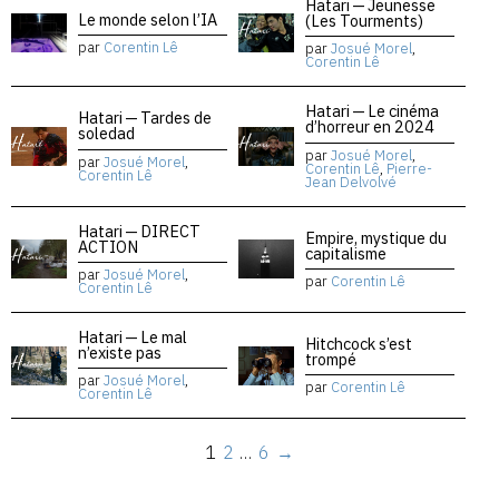
Hatari — Jeunesse
Le monde selon l’IA
(Les Tourments)
par
Corentin Lê
par
Josué Morel
,
Corentin Lê
Hatari — Le cinéma
Hatari — Tardes de
d’horreur en 2024
soledad
par
Josué Morel
,
par
Josué Morel
,
Corentin Lê
,
Pierre-
Corentin Lê
Jean Delvolvé
Hatari — DIRECT
Empire, mystique du
ACTION
capitalisme
par
Josué Morel
,
par
Corentin Lê
Corentin Lê
Hatari — Le mal
Hitchcock s’est
n’existe pas
trompé
par
Josué Morel
,
par
Corentin Lê
Corentin Lê
1
2
…
6
→