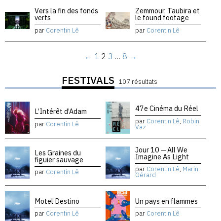
Vers la fin des fonds
Zemmour, Taubira et
verts
le found footage
par
Corentin Lê
par
Corentin Lê
←
1
2
3
…
8
→
FESTIVALS
107 résultats
47e Cinéma du Réel
L’Intérêt d’Adam
par
Corentin Lê
,
Robin
par
Corentin Lê
Vaz
Jour 10 — All We
Les Graines du
Imagine As Light
figuier sauvage
par
Corentin Lê
,
Marin
par
Corentin Lê
Gérard
Motel Destino
Un pays en flammes
par
Corentin Lê
par
Corentin Lê