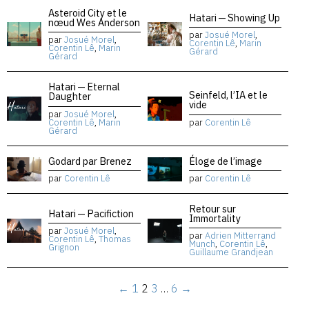
Asteroid City et le
Hatari — Showing Up
nœud Wes Anderson
par
Josué Morel
,
par
Josué Morel
,
Corentin Lê
,
Marin
Corentin Lê
,
Marin
Gérard
Gérard
Hatari — Eternal
Seinfeld, l’IA et le
Daughter
vide
par
Josué Morel
,
Corentin Lê
,
Marin
par
Corentin Lê
Gérard
Godard par Brenez
Éloge de l’image
par
Corentin Lê
par
Corentin Lê
Retour sur
Hatari — Pacifiction
Immortality
par
Josué Morel
,
par
Adrien Mitterrand
Corentin Lê
,
Thomas
Munch
,
Corentin Lê
,
Grignon
Guillaume Grandjean
←
1
2
3
…
6
→