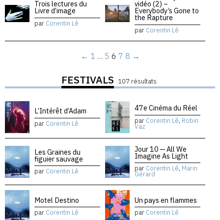
Trois lectures du
vidéo (2) –
Livre d’image
Everybody’s Gone to
the Rapture
par
Corentin Lê
par
Corentin Lê
←
1
…
5
6
7
8
→
FESTIVALS
107 résultats
47e Cinéma du Réel
L’Intérêt d’Adam
par
Corentin Lê
,
Robin
par
Corentin Lê
Vaz
Jour 10 — All We
Les Graines du
Imagine As Light
figuier sauvage
par
Corentin Lê
,
Marin
par
Corentin Lê
Gérard
Motel Destino
Un pays en flammes
par
Corentin Lê
par
Corentin Lê