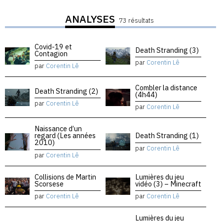
ANALYSES
73 résultats
Covid-19 et
Death Stranding (3)
Contagion
par
Corentin Lê
par
Corentin Lê
Combler la distance
Death Stranding (2)
(4h44)
par
Corentin Lê
par
Corentin Lê
Naissance d’un
regard (Les années
Death Stranding (1)
2010)
par
Corentin Lê
par
Corentin Lê
Collisions de Martin
Lumières du jeu
Scorsese
vidéo (3) – Minecraft
par
Corentin Lê
par
Corentin Lê
Lumières du jeu