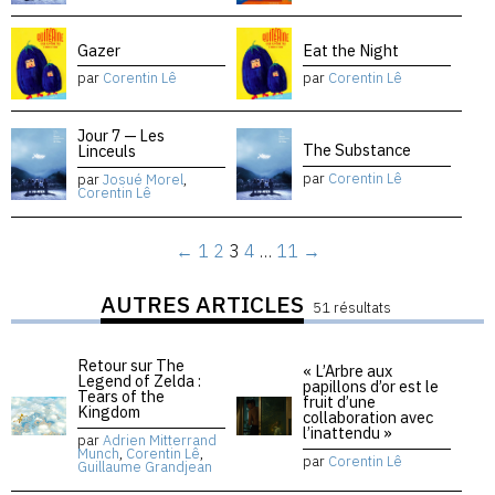
Gazer
Eat the Night
par
Corentin Lê
par
Corentin Lê
Jour 7 — Les
The Substance
Linceuls
par
Corentin Lê
par
Josué Morel
,
Corentin Lê
←
1
2
3
4
…
11
→
AUTRES ARTICLES
51 résultats
Retour sur The
« L’Arbre aux
Legend of Zelda :
papillons d’or est le
Tears of the
fruit d’une
Kingdom
collaboration avec
l’inattendu »
par
Adrien Mitterrand
Munch
,
Corentin Lê
,
par
Corentin Lê
Guillaume Grandjean