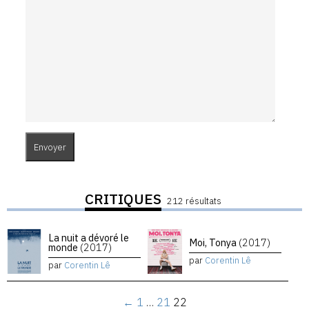
CRITIQUES
212 résultats
La nuit a dévoré le
Moi, Tonya
(2017)
monde
(2017)
par
Corentin Lê
par
Corentin Lê
←
1
…
21
22