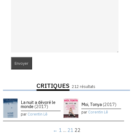
CRITIQUES
212 résultats
La nuit a dévoré le
Moi, Tonya
(2017)
monde
(2017)
par
Corentin Lê
par
Corentin Lê
←
1
…
21
22