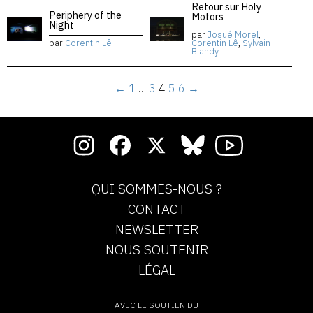
Retour sur Holy
Periphery of the
Motors
Night
par
Josué Morel
,
par
Corentin Lê
Corentin Lê
,
Sylvain
Blandy
←
1
…
3
4
5
6
→
QUI SOMMES-NOUS ?
CONTACT
NEWSLETTER
NOUS SOUTENIR
LÉGAL
AVEC LE SOUTIEN DU