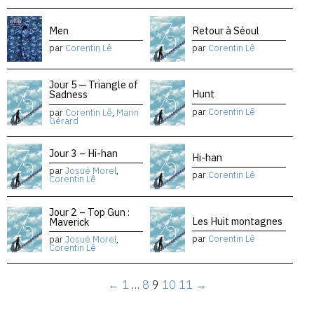
Men
Retour à Séoul
par
Corentin Lê
par
Corentin Lê
Jour 5 — Triangle of
Hunt
Sadness
par
Corentin Lê
par
Corentin Lê
,
Marin
Gérard
Jour 3 – Hi-han
Hi-han
par
Josué Morel
,
par
Corentin Lê
Corentin Lê
Jour 2 – Top Gun :
Les Huit montagnes
Maverick
par
Corentin Lê
par
Josué Morel
,
Corentin Lê
←
1
…
8
9
10
11
→