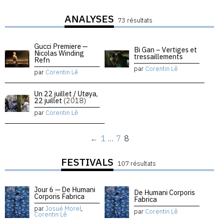
ANALYSES
73 résultats
Gucci Premiere —
Bi Gan – Vertiges et
Nicolas Winding
tressaillements
Refn
par
Corentin Lê
par
Corentin Lê
Un 22 juillet / Utøya,
22 juillet
(2018)
par
Corentin Lê
←
1
…
7
8
FESTIVALS
107 résultats
Jour 6 — De Humani
De Humani Corporis
Corporis Fabrica
Fabrica
par
Josué Morel
,
par
Corentin Lê
Corentin Lê