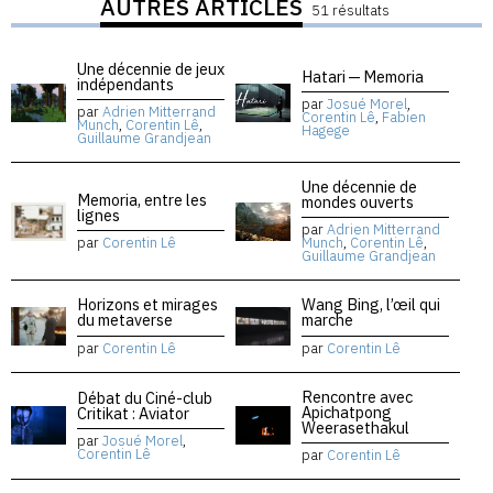
AUTRES ARTICLES
51 résultats
Une décennie de jeux
Hatari — Memoria
indépendants
par
Josué Morel
,
par
Adrien Mitterrand
Corentin Lê
,
Fabien
Munch
,
Corentin Lê
,
Hagege
Guillaume Grandjean
Une décennie de
Memoria, entre les
mondes ouverts
lignes
par
Adrien Mitterrand
par
Corentin Lê
Munch
,
Corentin Lê
,
Guillaume Grandjean
Horizons et mirages
Wang Bing, l’œil qui
du metaverse
marche
par
Corentin Lê
par
Corentin Lê
Rencontre avec
Débat du Ciné-club
Apichatpong
Critikat : Aviator
Weerasethakul
par
Josué Morel
,
Corentin Lê
par
Corentin Lê