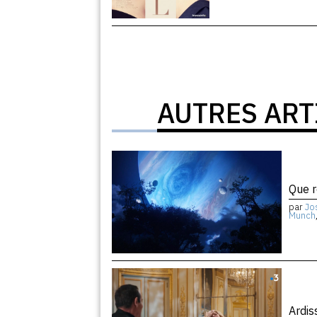
AUTRES ART
Que r
par
Jo
Munch
Ardi