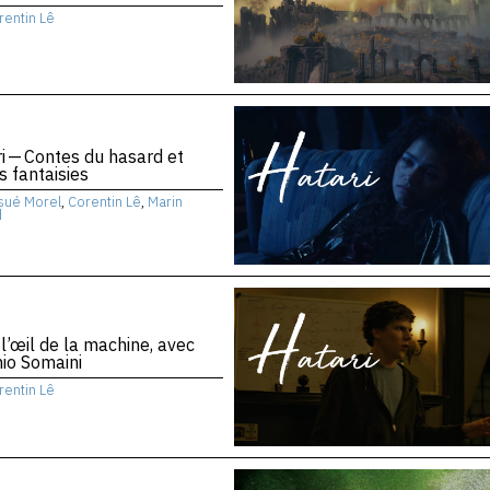
rentin Lê
i — Contes du hasard et
s fantaisies
sué Morel
,
Corentin Lê
,
Marin
d
l’œil de la machine, avec
io Somaini
rentin Lê