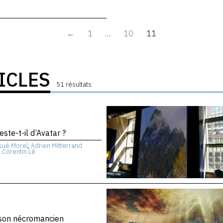
←
1
…
10
11
ICLES
51 résultats
este-t-il d’Avatar ?
sué Morel
,
Adrien Mitterrand
,
Corentin Lê
sson nécromancien