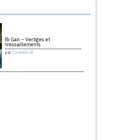
Bi Gan – Vertiges et
tressaillements
par
Corentin Lê