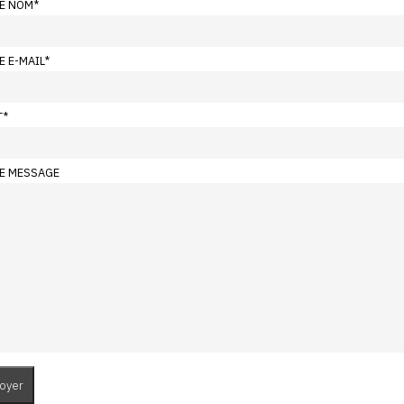
E NOM
*
E E-MAIL
*
T
*
E MESSAGE