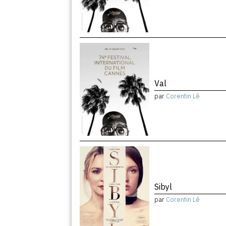
Val
par
Corentin Lê
Sibyl
par
Corentin Lê