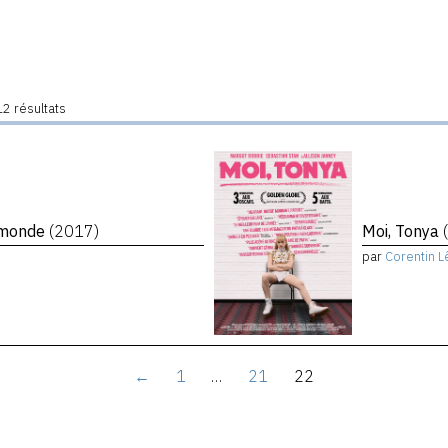
2 résultats
e monde
(2017)
Moi, Tonya
par
Corentin L
←
1
…
21
22