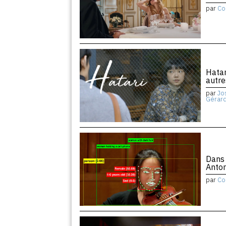
par
Co
Hatar
autre
par
Jo
Gérar
Dans 
Anton
par
Co