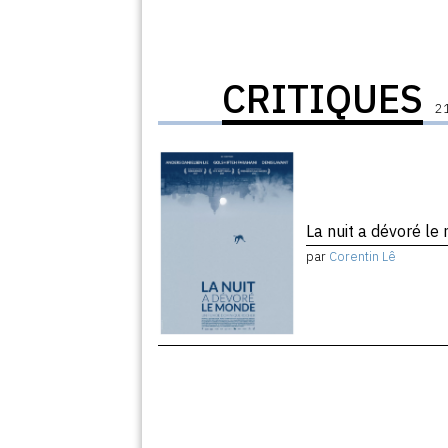
CRITIQUES
21
La nuit a dévoré l
par
Corentin Lê