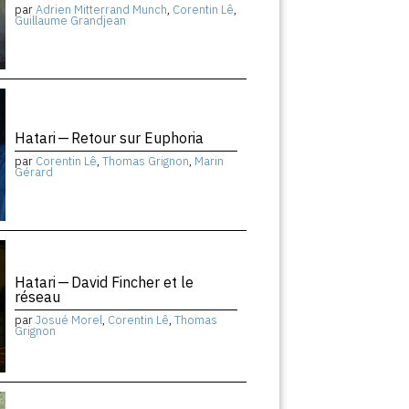
par
Adrien Mitterrand Munch
,
Corentin Lê
,
Guillaume Grandjean
Hatari — Retour sur Euphoria
par
Corentin Lê
,
Thomas Grignon
,
Marin
Gérard
Hatari — David Fincher et le
réseau
par
Josué Morel
,
Corentin Lê
,
Thomas
Grignon