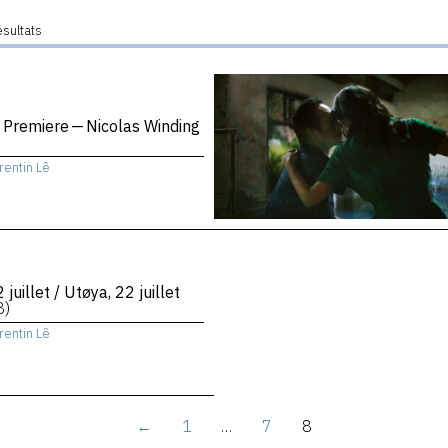
ésultats
 Premiere — Nicolas Winding
rentin Lê
 juillet / Utøya, 22 juillet
8)
rentin Lê
←
1
…
7
8