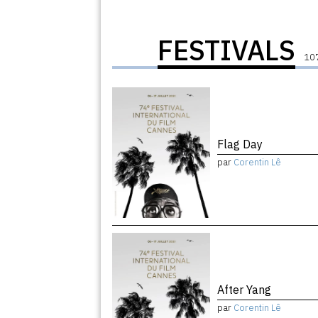
FESTIVALS
107
Flag Day
par
Corentin Lê
After Yang
par
Corentin Lê