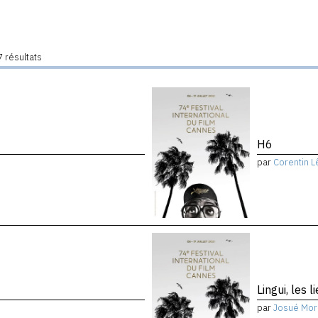
 résultats
H6
par
Corentin L
Lingui, les 
par
Josué Mor