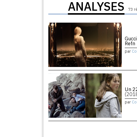
ANALYSES
73 r
Gucci
Refn
par
Co
Un 22
(201
par
Co