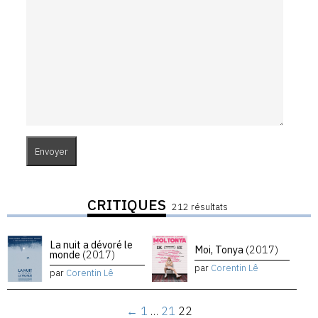
CRITIQUES
212 résultats
La nuit a dévoré le
Moi, Tonya
(2017)
monde
(2017)
par
Corentin Lê
par
Corentin Lê
←
1
…
21
22