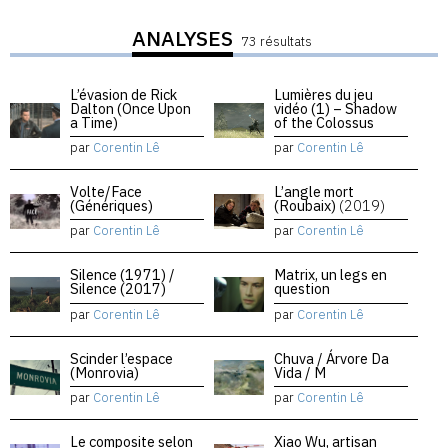
ANALYSES
73 résultats
L’évasion de Rick
Lumières du jeu
Dalton (Once Upon
vidéo (1) – Shadow
a Time)
of the Colossus
par
Corentin Lê
par
Corentin Lê
Volte/Face
L’angle mort
(Génériques)
(Roubaix)
(2019)
par
Corentin Lê
par
Corentin Lê
Silence (1971) /
Matrix, un legs en
Silence (2017)
question
par
Corentin Lê
par
Corentin Lê
Scinder l’espace
Chuva / Árvore Da
(Monrovia)
Vida / M
par
Corentin Lê
par
Corentin Lê
Le composite selon
Xiao Wu, artisan