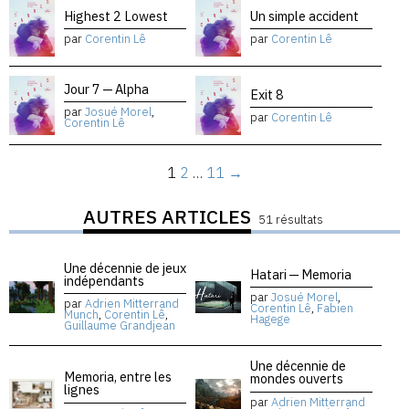
Highest 2 Lowest
Un simple accident
par
Corentin Lê
par
Corentin Lê
Jour 7 — Alpha
Exit 8
par
Josué Morel
,
par
Corentin Lê
Corentin Lê
1
2
…
11
→
AUTRES ARTICLES
51 résultats
Une décennie de jeux
Hatari — Memoria
indépendants
par
Josué Morel
,
par
Adrien Mitterrand
Corentin Lê
,
Fabien
Munch
,
Corentin Lê
,
Hagege
Guillaume Grandjean
Une décennie de
Memoria, entre les
mondes ouverts
lignes
par
Adrien Mitterrand