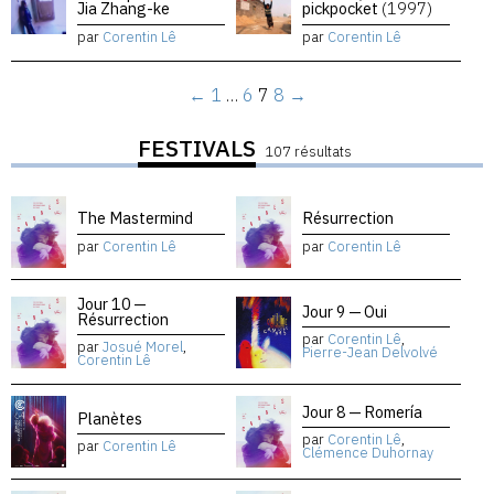
Jia Zhang-ke
pickpocket
(1997)
par
Corentin Lê
par
Corentin Lê
←
1
…
6
7
8
→
FESTIVALS
107 résultats
The Mastermind
Résurrection
par
Corentin Lê
par
Corentin Lê
Jour 10 —
Jour 9 — Oui
Résurrection
par
Corentin Lê
,
par
Josué Morel
,
Pierre-Jean Delvolvé
Corentin Lê
Jour 8 — Romería
Planètes
par
Corentin Lê
,
par
Corentin Lê
Clémence Duhornay