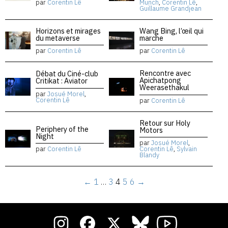
par
Corentin Lê
Munch
,
Corentin Lê
,
Guillaume Grandjean
Horizons et mirages
Wang Bing, l’œil qui
du metaverse
marche
par
Corentin Lê
par
Corentin Lê
Rencontre avec
Débat du Ciné-club
Apichatpong
Critikat : Aviator
Weerasethakul
par
Josué Morel
,
Corentin Lê
par
Corentin Lê
Retour sur Holy
Periphery of the
Motors
Night
par
Josué Morel
,
par
Corentin Lê
Corentin Lê
,
Sylvain
Blandy
←
1
…
3
4
5
6
→