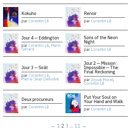
Kokuho
Renoir
par
Corentin Lê
par
Corentin Lê
Sons of the Neon
Jour 4 — Eddington
Night
par
Corentin Lê
,
Marin
Gérard
par
Corentin Lê
Jour 2 — Mission :
Jour 3 — Sirāt
Impossible — The
Final Reckoning
par
Corentin Lê
,
Pierre-Jean Delvolvé
par
Josué Morel
,
Corentin Lê
Put Your Soul on
Deux procureurs
Your Hand and Walk
par
Corentin Lê
par
Corentin Lê
←
1
2
3
…
11
→