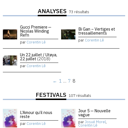
ANALYSES
73 résultats
Gucci Premiere —
Bi Gan – Vertiges et
Nicolas Winding
tressaillements
Refn
par
Corentin Lê
par
Corentin Lê
Un 22 juillet / Utøya,
22 juillet
(2018)
par
Corentin Lê
←
1
…
7
8
FESTIVALS
107 résultats
Jour 5 — Nouvelle
L’Amour qu’il nous
vague
reste
par
Josué Morel
,
par
Corentin Lê
Corentin Lê