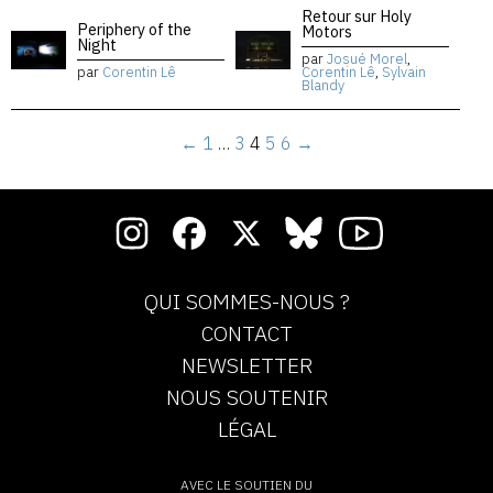
Retour sur Holy
Periphery of the
Motors
Night
par
Josué Morel
,
par
Corentin Lê
Corentin Lê
,
Sylvain
Blandy
←
1
…
3
4
5
6
→
QUI SOMMES-NOUS ?
CONTACT
NEWSLETTER
NOUS SOUTENIR
LÉGAL
AVEC LE SOUTIEN DU