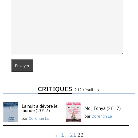
CRITIQUES
212 résultats
La nuit a dévoré le
Moi, Tonya
(2017)
monde
(2017)
par
Corentin Lê
par
Corentin Lê
←
1
…
21
22