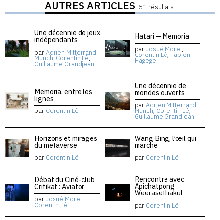
AUTRES ARTICLES
51 résultats
Une décennie de jeux
Hatari — Memoria
indépendants
par
Josué Morel
,
par
Adrien Mitterrand
Corentin Lê
,
Fabien
Munch
,
Corentin Lê
,
Hagege
Guillaume Grandjean
Une décennie de
Memoria, entre les
mondes ouverts
lignes
par
Adrien Mitterrand
par
Corentin Lê
Munch
,
Corentin Lê
,
Guillaume Grandjean
Horizons et mirages
Wang Bing, l’œil qui
du metaverse
marche
par
Corentin Lê
par
Corentin Lê
Rencontre avec
Débat du Ciné-club
Apichatpong
Critikat : Aviator
Weerasethakul
par
Josué Morel
,
Corentin Lê
par
Corentin Lê