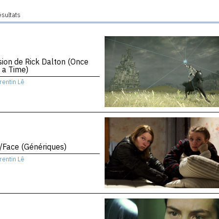
ésultats
sion de Rick Dalton (Once
 a Time)
rentin Lê
/Face (Génériques)
rentin Lê