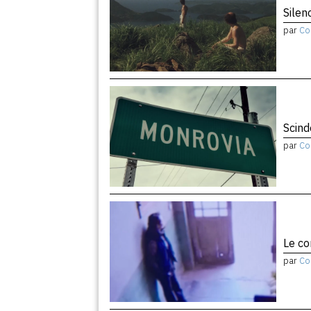
Silen
par
Co
Scind
par
Co
Le co
par
Co