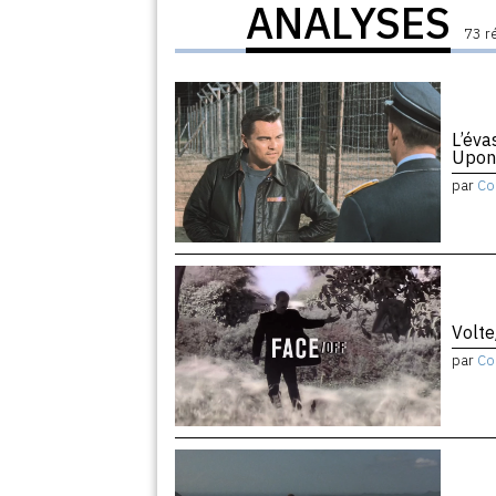
ANALYSES
73 r
L’éva
Upon
par
Co
Volte
par
Co