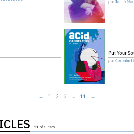
par
Josué Mor
Put Your So
par
Corentin L
←
1
2
3
…
11
→
ICLES
51 résultats