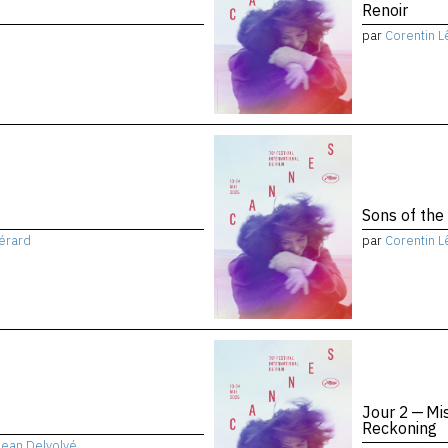
Renoir
par
Corentin L
Sons of the
érard
par
Corentin L
Jour 2 — Mi
Reckoning
Jean Delvolvé