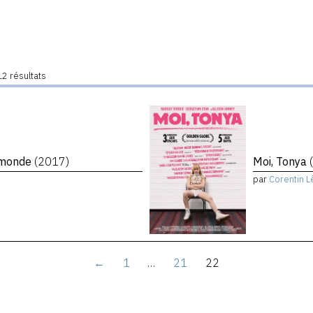
2 résultats
e monde
(2017)
Moi, Tonya
par
Corentin L
←
1
…
21
22