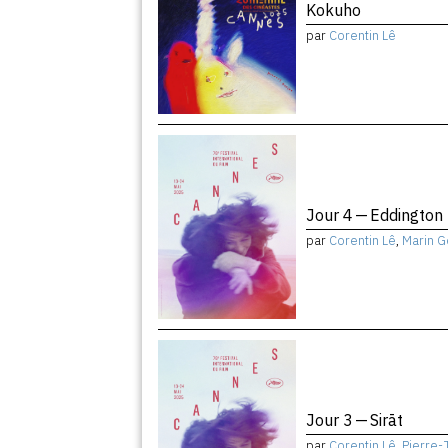
Kokuho
par
Corentin Lê
Jour 4 — Eddington
par
Corentin Lê
,
Marin G
Jour 3 — Sirāt
par
Corentin Lê
,
Pierre-