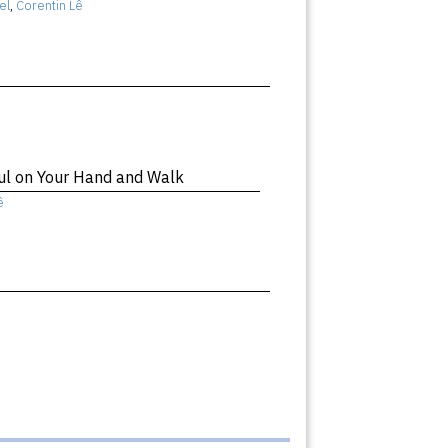
el
,
Corentin Lê
ul on Your Hand and Walk
ê