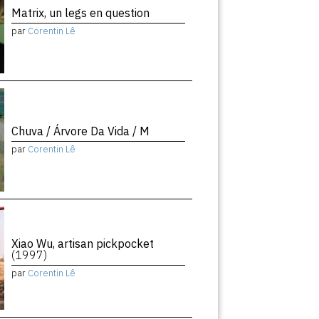
Matrix, un legs en question
par
Corentin Lê
Chuva / Árvore Da Vida / M
par
Corentin Lê
Xiao Wu, artisan pickpocket
(1997)
par
Corentin Lê