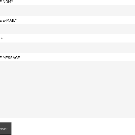
E NOM
*
E E-MAIL
*
T
*
E MESSAGE