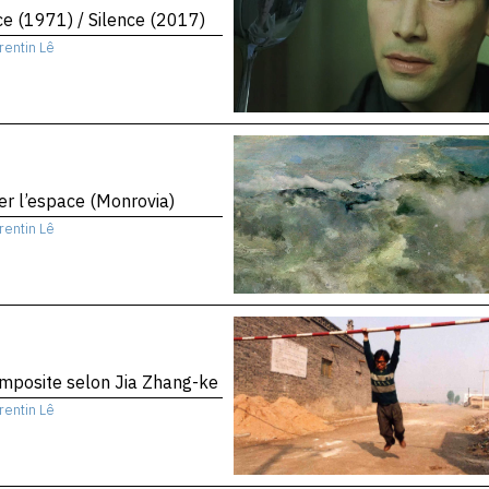
ce (1971) / Silence (2017)
rentin Lê
er l’espace (Monrovia)
rentin Lê
mposite selon Jia Zhang-ke
rentin Lê