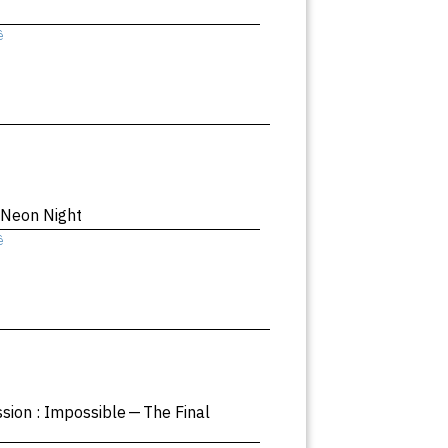
ê
 Neon Night
ê
ssion : Impossible — The Final