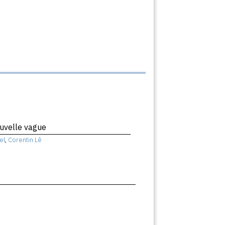
uvelle vague
el
,
Corentin Lê