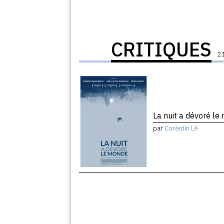
CRITIQUES
21
La nuit a dévoré l
par
Corentin Lê