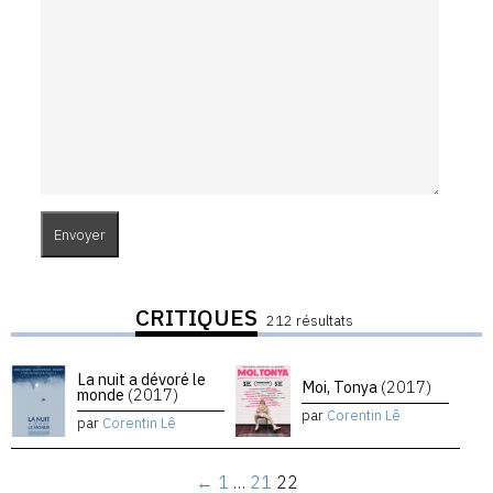
CRITIQUES
212 résultats
La nuit a dévoré le
Moi, Tonya
(2017)
monde
(2017)
par
Corentin Lê
par
Corentin Lê
←
1
…
21
22