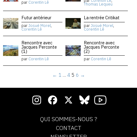
par
Corentin Lê
,
par
Corentin Lê
Thomas Lequeu
Futur antérieur
La rentrée Critikat
par
Josué Morel
,
par
Josué Morel
,
Corentin Lê
Corentin Lê
Rencontre avec
Rencontre avec
Jacques Perconte
Jacques Perconte
(1)
(2)
par
Corentin Lê
par
Corentin Lê
←
1
…
4
5
6
→
QUI SOMMES-NOUS ?
CONTACT
NEWSLETTER