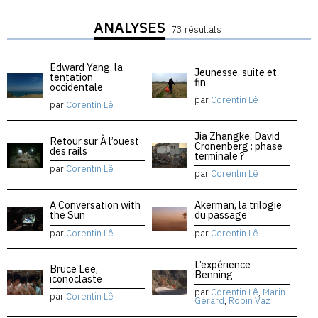
ANALYSES
73 résultats
Edward Yang, la
Jeunesse, suite et
tentation
fin
occidentale
par
Corentin Lê
par
Corentin Lê
Jia Zhangke, David
Retour sur À l’ouest
Cronenberg : phase
des rails
terminale ?
par
Corentin Lê
par
Corentin Lê
A Conversation with
Akerman, la trilogie
the Sun
du passage
par
Corentin Lê
par
Corentin Lê
L’expérience
Bruce Lee,
Benning
iconoclaste
par
Corentin Lê
,
Marin
par
Corentin Lê
Gérard
,
Robin Vaz