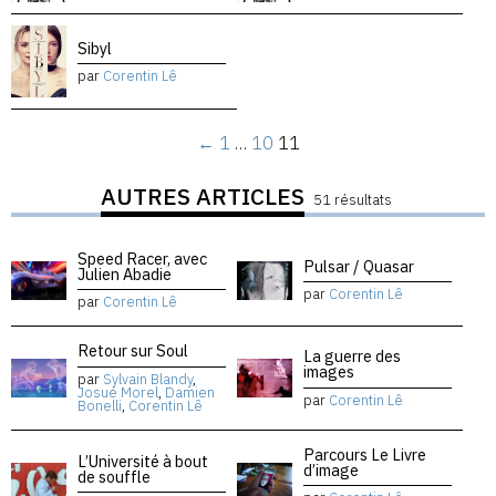
Sibyl
par
Corentin Lê
←
1
…
10
11
AUTRES ARTICLES
51 résultats
Speed Racer, avec
Pulsar / Quasar
Julien Abadie
par
Corentin Lê
par
Corentin Lê
Retour sur Soul
La guerre des
images
par
Sylvain Blandy
,
Josué Morel
,
Damien
par
Corentin Lê
Bonelli
,
Corentin Lê
Parcours Le Livre
L’Université à bout
d’image
de souffle