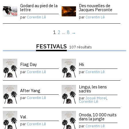
Godard au pied de la
Des nouvelles de
lettre
Jacques Perconte
par
Corentin Lê
par
Corentin Lê
1
2
…
8
→
FESTIVALS
107 résultats
Flag Day
H6
par
Corentin Lê
par
Corentin Lê
Lingui, les liens
After Yang
sacrés
par
Corentin Lê
par
Josué Morel
,
Corentin Lê
Onoda, 10 000 nuits
Val
dans la jungle
par
Corentin Lê
par
Corentin Lê