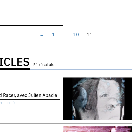
←
1
…
10
11
ICLES
51 résultats
 Racer, avec Julien Abadie
rentin Lê