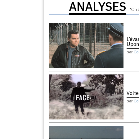
ANALYSES
73 r
L’éva
Upon
par
Co
Volte
par
Co