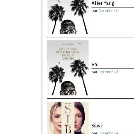
After Yang
par
Corentin Lê
Val
par
Corentin Lê
Sibyl
par
Corentin Lê