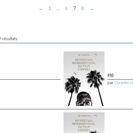
←
1
…
6
7
8
→
 résultats
H6
par
Corentin L