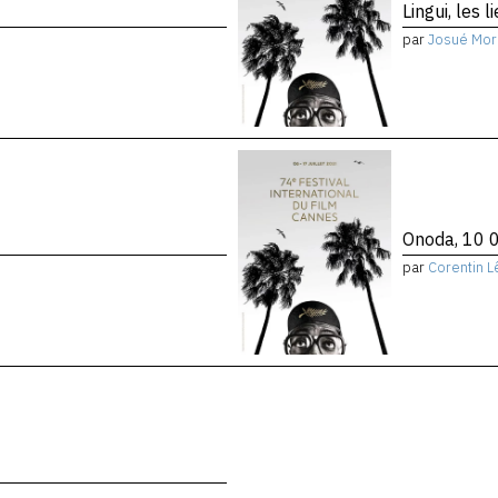
Lingui, les 
par
Josué Mor
Onoda, 10 0
par
Corentin L