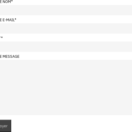
E NOM
*
E E-MAIL
*
T
*
E MESSAGE