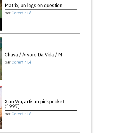
Matrix, un legs en question
par
Corentin Lê
Chuva / Árvore Da Vida / M
par
Corentin Lê
Xiao Wu, artisan pickpocket
(1997)
par
Corentin Lê