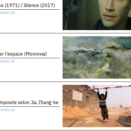
ce (1971) / Silence (2017)
rentin Lê
er l’espace (Monrovia)
rentin Lê
mposite selon Jia Zhang-ke
rentin Lê