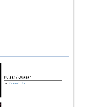
Pulsar / Quasar
par
Corentin Lê