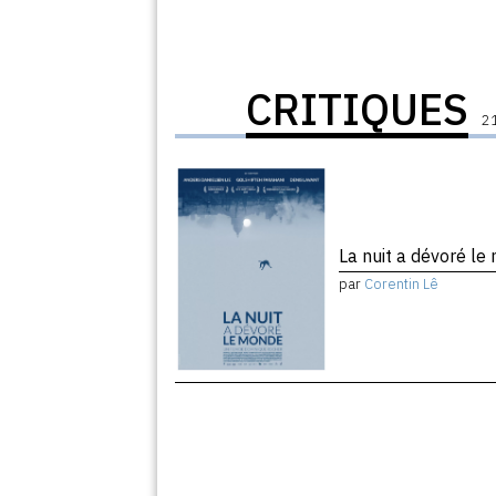
CRITIQUES
21
La nuit a dévoré l
par
Corentin Lê