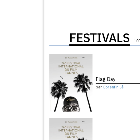
FESTIVALS
107
Flag Day
par
Corentin Lê