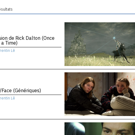
ésultats
sion de Rick Dalton (Once
 a Time)
rentin Lê
/Face (Génériques)
rentin Lê