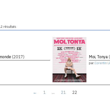
2 résultats
e monde
(2017)
Moi, Tonya
par
Corentin L
←
1
…
21
22