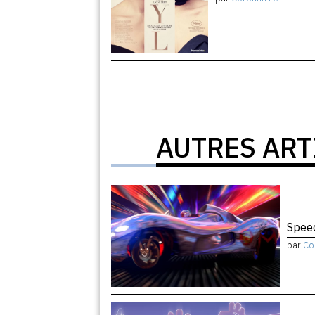
AUTRES ART
Speed
par
Co