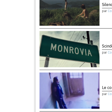
Silen
par
Co
Scind
par
Co
Le co
par
Co