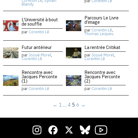
Corentin Lê
,
Sylvain
par
Corentin Lê
Blandy
Parcours Le Livre
L’Université à bout
d’image
de souffle
par
Corentin Lê
,
par
Corentin Lê
Thomas Lequeu
Futur antérieur
La rentrée Critikat
par
Josué Morel
,
par
Josué Morel
,
Corentin Lê
Corentin Lê
Rencontre avec
Rencontre avec
Jacques Perconte
Jacques Perconte
(1)
(2)
par
Corentin Lê
par
Corentin Lê
←
1
…
4
5
6
→