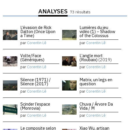
ANALYSES
73 résultats
L’évasion de Rick
Lumières du jeu
Dalton (Once Upon
vidéo (1) – Shadow
a Time)
of the Colossus
par
Corentin Lê
par
Corentin Lê
Volte/Face
L’angle mort
(Génériques)
(Roubaix)
(2019)
par
Corentin Lê
par
Corentin Lê
Silence (1971) /
Matrix, un legs en
Silence (2017)
question
par
Corentin Lê
par
Corentin Lê
Scinder l’espace
Chuva / Árvore Da
(Monrovia)
Vida / M
par
Corentin Lê
par
Corentin Lê
Le composite selon
Xiao Wu, artisan