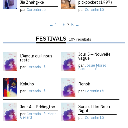
Jia Zhang-ke
pickpocket
(1997)
par
Corentin Lê
par
Corentin Lê
←
1
…
6
7
8
→
FESTIVALS
107 résultats
Jour 5 — Nouvelle
L’Amour qu’il nous
vague
reste
par
Josué Morel
,
par
Corentin Lê
Corentin Lê
Kokuho
Renoir
par
Corentin Lê
par
Corentin Lê
Sons of the Neon
Jour 4 — Eddington
Night
par
Corentin Lê
,
Marin
Gérard
par
Corentin Lê