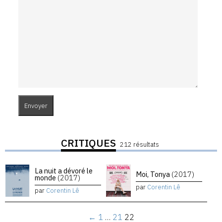
CRITIQUES
212 résultats
La nuit a dévoré le
Moi, Tonya
(2017)
monde
(2017)
par
Corentin Lê
par
Corentin Lê
←
1
…
21
22