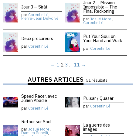
Jour 2 — Mission :
Jour 3 — Sirāt
Impossible — The
Final Reckoning
par
Corentin Lê
,
Pierre-Jean Delvolvé
par
Josué Morel
,
Corentin Lê
Put Your Soul on
Deux procureurs
Your Hand and Walk
par
Corentin Lê
par
Corentin Lê
←
1
2
3
…
11
→
AUTRES ARTICLES
51 résultats
Speed Racer, avec
Pulsar / Quasar
Julien Abadie
par
Corentin Lê
par
Corentin Lê
Retour sur Soul
La guerre des
images
par
Josué Morel
,
Damien Bonelli
,