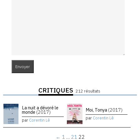
CRITIQUES
212 résultats
La nuit a dévoré le
Moi, Tonya
(2017)
monde
(2017)
par
Corentin Lê
par
Corentin Lê
←
1
…
21
22