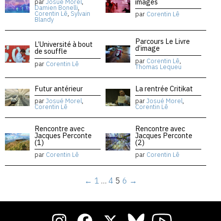
images
par
Josué Morel
,
Damien Bonelli
,
Corentin Lê
,
Sylvain
par
Corentin Lê
Blandy
Parcours Le Livre
L’Université à bout
d’image
de souffle
par
Corentin Lê
,
par
Corentin Lê
Thomas Lequeu
Futur antérieur
La rentrée Critikat
par
Josué Morel
,
par
Josué Morel
,
Corentin Lê
Corentin Lê
Rencontre avec
Rencontre avec
Jacques Perconte
Jacques Perconte
(1)
(2)
par
Corentin Lê
par
Corentin Lê
←
1
…
4
5
6
→