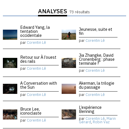
ANALYSES
73 résultats
Edward Yang, la
Jeunesse, suite et
tentation
fin
occidentale
par
Corentin Lê
par
Corentin Lê
Jia Zhangke, David
Retour sur À l’ouest
Cronenberg : phase
des rails
terminale ?
par
Corentin Lê
par
Corentin Lê
A Conversation with
Akerman, la trilogie
the Sun
du passage
par
Corentin Lê
par
Corentin Lê
L’expérience
Bruce Lee,
Benning
iconoclaste
par
Corentin Lê
,
Marin
par
Corentin Lê
Gérard
,
Robin Vaz