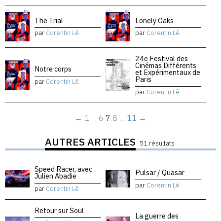
The Trial
Lonely Oaks
par
Corentin Lê
par
Corentin Lê
24e Festival des
Cinémas Différents
Notre corps
et Expérimentaux de
Paris
par
Corentin Lê
par
Corentin Lê
←
1
…
6
7
8
…
11
→
AUTRES ARTICLES
51 résultats
Speed Racer, avec
Pulsar / Quasar
Julien Abadie
par
Corentin Lê
par
Corentin Lê
Retour sur Soul
La guerre des