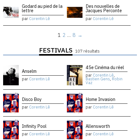
Godard au pied de la
Des nouvelles de
lettre
Jacques Perconte
par
Corentin Lê
par
Corentin Lê
1
2
…
8
→
FESTIVALS
107 résultats
45e Cinéma du réel
Anselm
par
Corentin Lê
,
par
Corentin Lê
Bastien Gens
,
Robin
Vaz
Disco Boy
Home Invasion
par
Corentin Lê
par
Corentin Lê
Infinity Pool
Allensworth
par
Corentin Lê
par
Corentin Lê