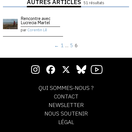
AUTRES ARTICLES
51 résultats
Rencontre avec
Lucrecia Martel
par
Corentin Lê
←
1
…
5
6
QUI SOMMES-NOUS ?
CONTACT
NEWSLETTER
NOUS SOUTENIR
LÉGAL