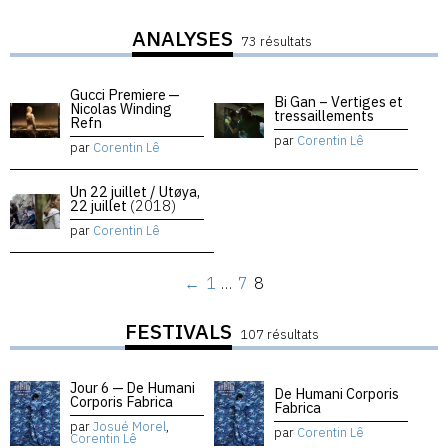
ANALYSES
73 résultats
Gucci Premiere —
Bi Gan – Vertiges et
Nicolas Winding
tressaillements
Refn
par
Corentin Lê
par
Corentin Lê
Un 22 juillet / Utøya,
22 juillet
(2018)
par
Corentin Lê
←
1
…
7
8
FESTIVALS
107 résultats
Jour 6 — De Humani
De Humani Corporis
Corporis Fabrica
Fabrica
par
Josué Morel
,
par
Corentin Lê
Corentin Lê