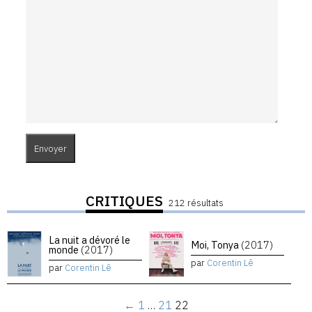
CRITIQUES
212 résultats
La nuit a dévoré le
Moi, Tonya
(2017)
monde
(2017)
par
Corentin Lê
par
Corentin Lê
←
1
…
21
22