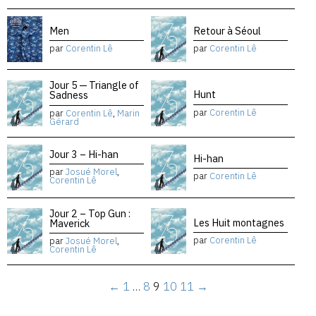
Men
Retour à Séoul
par
Corentin Lê
par
Corentin Lê
Jour 5 — Triangle of
Hunt
Sadness
par
Corentin Lê
par
Corentin Lê
,
Marin
Gérard
Jour 3 – Hi-han
Hi-han
par
Josué Morel
,
par
Corentin Lê
Corentin Lê
Jour 2 – Top Gun :
Les Huit montagnes
Maverick
par
Corentin Lê
par
Josué Morel
,
Corentin Lê
←
1
…
8
9
10
11
→