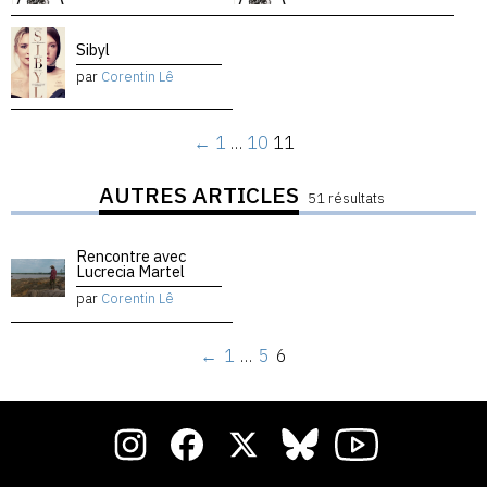
Sibyl
par
Corentin Lê
←
1
…
10
11
AUTRES ARTICLES
51 résultats
Rencontre avec
Lucrecia Martel
par
Corentin Lê
←
1
…
5
6