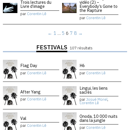
Trois lectures du
vidéo (2) –
Livre d’image
Everybody’s Gone to
the Rapture
par
Corentin Lê
par
Corentin Lê
←
1
…
5
6
7
8
→
FESTIVALS
107 résultats
Flag Day
H6
par
Corentin Lê
par
Corentin Lê
Lingui, les liens
After Yang
sacrés
par
Corentin Lê
par
Josué Morel
,
Corentin Lê
Onoda, 10 000 nuits
Val
dans la jungle
par
Corentin Lê
par
Corentin Lê