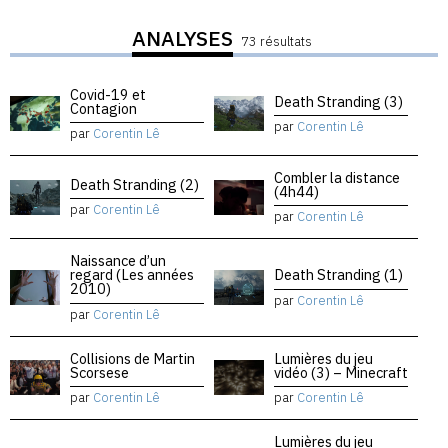
ANALYSES
73 résultats
Covid-19 et
Death Stranding (3)
Contagion
par
Corentin Lê
par
Corentin Lê
Combler la distance
Death Stranding (2)
(4h44)
par
Corentin Lê
par
Corentin Lê
Naissance d’un
regard (Les années
Death Stranding (1)
2010)
par
Corentin Lê
par
Corentin Lê
Collisions de Martin
Lumières du jeu
Scorsese
vidéo (3) – Minecraft
par
Corentin Lê
par
Corentin Lê
Lumières du jeu