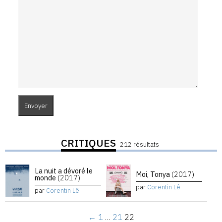
CRITIQUES
212 résultats
La nuit a dévoré le
Moi, Tonya
(2017)
monde
(2017)
par
Corentin Lê
par
Corentin Lê
←
1
…
21
22