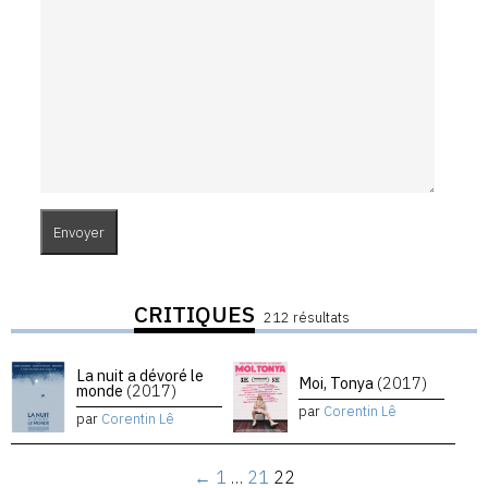
CRITIQUES
212 résultats
La nuit a dévoré le
Moi, Tonya
(2017)
monde
(2017)
par
Corentin Lê
par
Corentin Lê
←
1
…
21
22