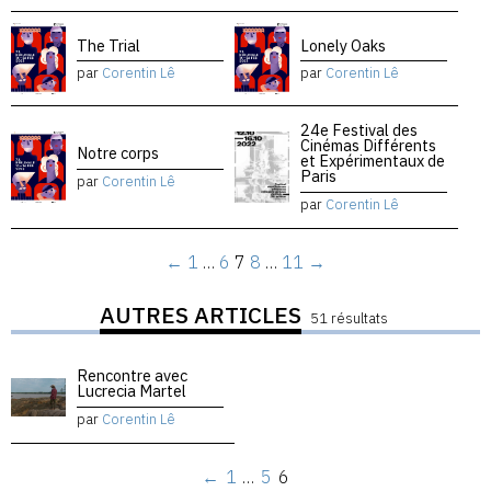
The Trial
Lonely Oaks
par
Corentin Lê
par
Corentin Lê
24e Festival des
Cinémas Différents
Notre corps
et Expérimentaux de
Paris
par
Corentin Lê
par
Corentin Lê
←
1
…
6
7
8
…
11
→
AUTRES ARTICLES
51 résultats
Rencontre avec
Lucrecia Martel
par
Corentin Lê
←
1
…
5
6