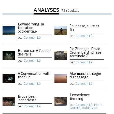
ANALYSES
73 résultats
Edward Yang, la
Jeunesse, suite et
tentation
fin
occidentale
par
Corentin Lê
par
Corentin Lê
Jia Zhangke, David
Retour sur À l’ouest
Cronenberg : phase
des rails
terminale ?
par
Corentin Lê
par
Corentin Lê
A Conversation with
Akerman, la trilogie
the Sun
du passage
par
Corentin Lê
par
Corentin Lê
L’expérience
Bruce Lee,
Benning
iconoclaste
par
Corentin Lê
,
Marin
par
Corentin Lê
Gérard
,
Robin Vaz