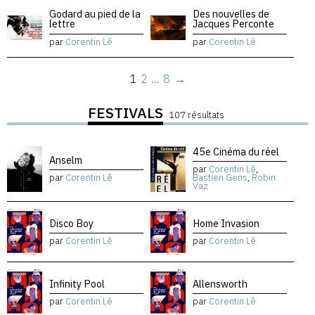
Godard au pied de la
Des nouvelles de
lettre
Jacques Perconte
par
Corentin Lê
par
Corentin Lê
1
2
…
8
→
FESTIVALS
107 résultats
45e Cinéma du réel
Anselm
par
Corentin Lê
,
par
Corentin Lê
Bastien Gens
,
Robin
Vaz
Disco Boy
Home Invasion
par
Corentin Lê
par
Corentin Lê
Infinity Pool
Allensworth
par
Corentin Lê
par
Corentin Lê