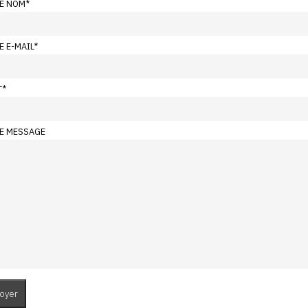
E NOM
*
E E-MAIL
*
T
*
E MESSAGE