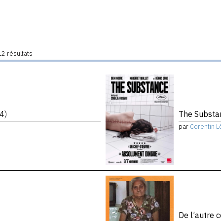
2 résultats
4)
The Subst
par
Corentin L
De l’autre 