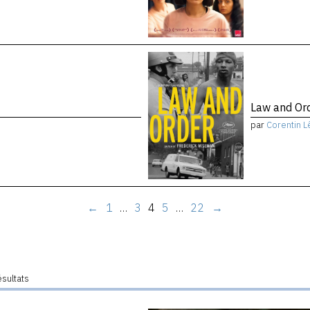
Law and Or
par
Corentin L
←
1
…
3
4
5
…
22
→
ésultats