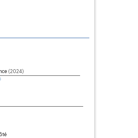
ance
(2024)
ê
côté