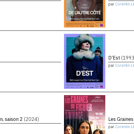
par
Corentin L
D’Est
(1993
par
Corentin L
n, saison 2
(2024)
Les Graines
par
Corentin L