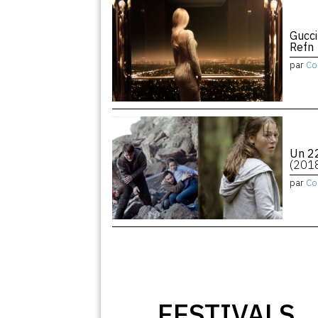
Gucci
Refn
par
Co
Un 22
(201
par
Co
FESTIVALS