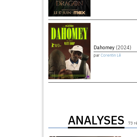
Dahomey
(2024)
par
Corentin Lê
ANALYSES
73 r