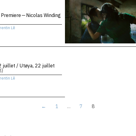
 Premiere — Nicolas Winding
rentin Lê
 juillet / Utøya, 22 juillet
8)
rentin Lê
←
1
…
7
8