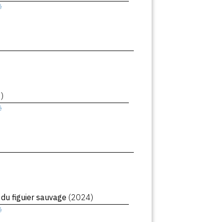
ê
)
ê
 du figuier sauvage
(2024)
ê