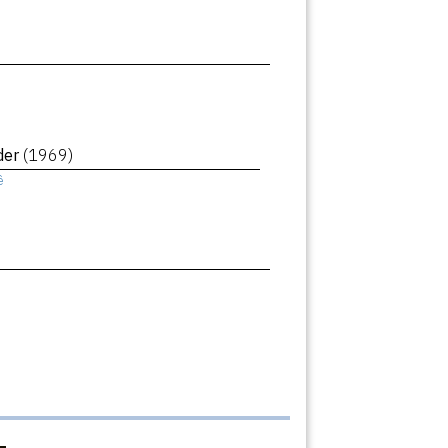
der
(1969)
ê