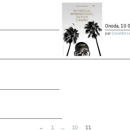
Onoda, 10 0
par
Corentin L
←
1
…
10
11