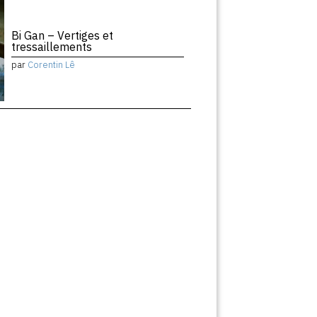
Bi Gan – Vertiges et
tressaillements
par
Corentin Lê