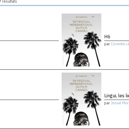
 résultats
H6
par
Corentin L
Lingui, les 
par
Josué Mor