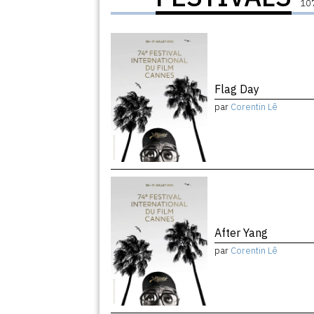
107
Flag Day
par
Corentin Lê
After Yang
par
Corentin Lê