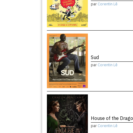
par
Corentin Lê
Sud
par
Corentin Lê
House of the Drago
par
Corentin Lê