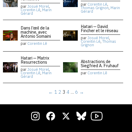
par
Corentin Lê
,
par
Josué Morel
,
Thomas Grignon
,
Marin
Corentin Lê
,
Marin
Gérard
Gérard
Hatari — David
Dans l’œil de la
Fincher et le réseau
machine, avec
Antonio Somaini
par
Josué Morel
,
Corentin Lê
,
Thomas
par
Corentin Lê
Grignon
Hatari — Matrix
Abstractions de
Resurrections
Siegfried A. Fruhauf
par
Josué Morel
,
Corentin Lê
,
Marin
par
Corentin Lê
Gérard
←
1
2
3
4
…
6
→