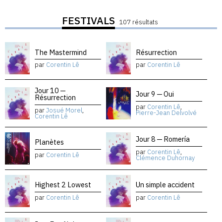
FESTIVALS
107 résultats
The Mastermind
Résurrection
par
Corentin Lê
par
Corentin Lê
Jour 10 —
Jour 9 — Oui
Résurrection
par
Corentin Lê
,
par
Josué Morel
,
Pierre-Jean Delvolvé
Corentin Lê
Jour 8 — Romería
Planètes
par
Corentin Lê
,
par
Corentin Lê
Clémence Duhornay
Highest 2 Lowest
Un simple accident
par
Corentin Lê
par
Corentin Lê