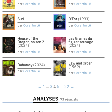
par
Corentin Lê
par
Corentin Lê
Sud
D’Est
(1993)
par
Corentin Lê
par
Corentin Lê
House of the
Les Graines du
Dragon, saison 2
figuier sauvage
(2024)
(2024)
par
Corentin Lê
par
Corentin Lê
Law and Order
Dahomey
(2024)
(1969)
par
Corentin Lê
par
Corentin Lê
←
1
…
3
4
5
…
22
→
ANALYSES
73 résultats