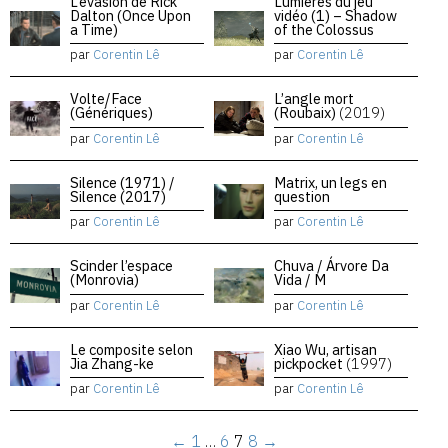
L’évasion de Rick
Lumières du jeu
Dalton (Once Upon
vidéo (1) – Shadow
a Time)
of the Colossus
par
Corentin Lê
par
Corentin Lê
Volte/Face
L’angle mort
(Génériques)
(Roubaix)
(2019)
par
Corentin Lê
par
Corentin Lê
Silence (1971) /
Matrix, un legs en
Silence (2017)
question
par
Corentin Lê
par
Corentin Lê
Scinder l’espace
Chuva / Árvore Da
(Monrovia)
Vida / M
par
Corentin Lê
par
Corentin Lê
Le composite selon
Xiao Wu, artisan
Jia Zhang-ke
pickpocket
(1997)
par
Corentin Lê
par
Corentin Lê
←
1
…
6
7
8
→