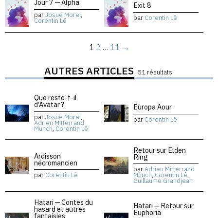
Jour 7 — Alpha
Exit 8
par
Josué Morel
,
par
Corentin Lê
Corentin Lê
1
2
…
11
→
AUTRES ARTICLES
51 résultats
Que reste-t-il
d’Avatar ?
Europa Aour
par
Josué Morel
,
par
Corentin Lê
Adrien Mitterrand
Munch
,
Corentin Lê
Retour sur Elden
Ardisson
Ring
nécromancien
par
Adrien Mitterrand
par
Corentin Lê
Munch
,
Corentin Lê
,
Guillaume Grandjean
Hatari — Contes du
Hatari — Retour sur
hasard et autres
Euphoria
fantaisies