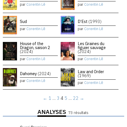
par
Corentin Lê
par
Corentin Lê
Sud
D’Est
(1993)
par
Corentin Lê
par
Corentin Lê
House of the
Les Graines du
Dragon, saison 2
figuier sauvage
(2024)
(2024)
par
Corentin Lê
par
Corentin Lê
Law and Order
Dahomey
(2024)
(1969)
par
Corentin Lê
par
Corentin Lê
←
1
…
3
4
5
…
22
→
ANALYSES
73 résultats