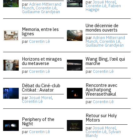
par
Josué Morel
,
par
Adrien Mitterrand
Corentin Lê
,
Fabien
Munch
,
Corentin Lê
,
Hagege
Guillaume Grandjean
Une décennie de
Memoria, entre les
mondes ouverts
lignes
par
Adrien Mitterrand
par
Corentin Lê
Munch
,
Corentin Lê
,
Guillaume Grandjean
Horizons et mirages
Wang Bing, l’œil qui
du metaverse
marche
par
Corentin Lê
par
Corentin Lê
Rencontre avec
Débat du Ciné-club
Apichatpong
Critikat : Aviator
Weerasethakul
par
Josué Morel
,
Corentin Lê
par
Corentin Lê
Retour sur Holy
Periphery of the
Motors
Night
par
Josué Morel
,
par
Corentin Lê
Corentin Lê
,
Sylvain
Blandy