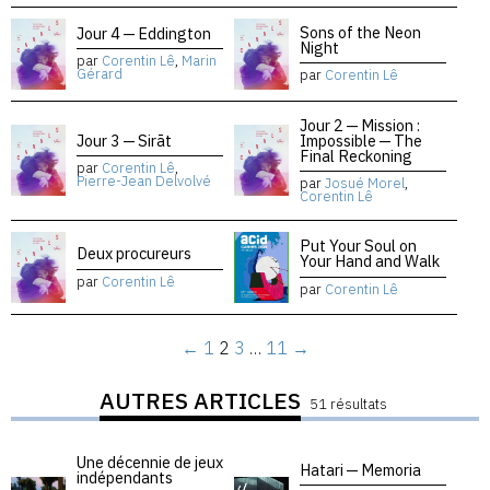
Sons of the Neon
Jour 4 — Eddington
Night
par
Corentin Lê
,
Marin
Gérard
par
Corentin Lê
Jour 2 — Mission :
Jour 3 — Sirāt
Impossible — The
Final Reckoning
par
Corentin Lê
,
Pierre-Jean Delvolvé
par
Josué Morel
,
Corentin Lê
Put Your Soul on
Deux procureurs
Your Hand and Walk
par
Corentin Lê
par
Corentin Lê
←
1
2
3
…
11
→
AUTRES ARTICLES
51 résultats
Une décennie de jeux
Hatari — Memoria
indépendants