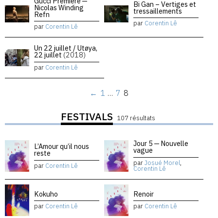
Gucci Premiere —
Bi Gan – Vertiges et
Nicolas Winding
tressaillements
Refn
par
Corentin Lê
par
Corentin Lê
Un 22 juillet / Utøya,
22 juillet
(2018)
par
Corentin Lê
←
1
…
7
8
FESTIVALS
107 résultats
Jour 5 — Nouvelle
L’Amour qu’il nous
vague
reste
par
Josué Morel
,
par
Corentin Lê
Corentin Lê
Kokuho
Renoir
par
Corentin Lê
par
Corentin Lê