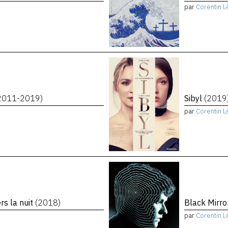
par
Corentin L
2011-2019)
Sibyl
(2019
par
Corentin L
rs la nuit
(2018)
Black Mirro
par
Corentin L