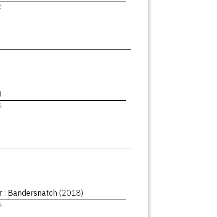
ê
)
ê
r : Bandersnatch
(2018)
ê