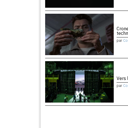
Crone
tech
par
Co
Vers 
par
Co