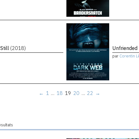
Still
(2018)
Unfriended
par
Corentin L
←
1
…
18
19
20
…
22
→
ésultats