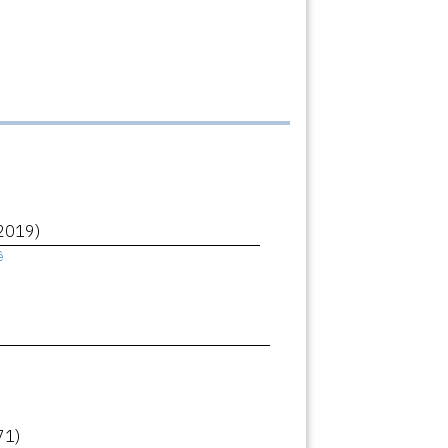
2019)
ê
71)