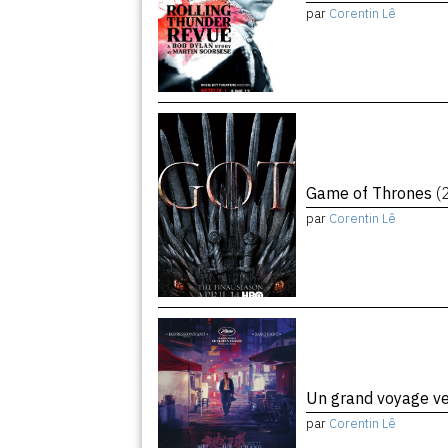
par
Corentin Lê
Game of Thrones
(
par
Corentin Lê
Un grand voyage ve
par
Corentin Lê