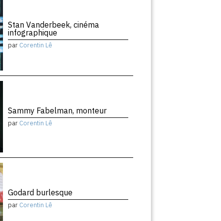
Stan Vanderbeek, cinéma
infographique
par
Corentin Lê
Sammy Fabelman, monteur
par
Corentin Lê
Godard burlesque
par
Corentin Lê