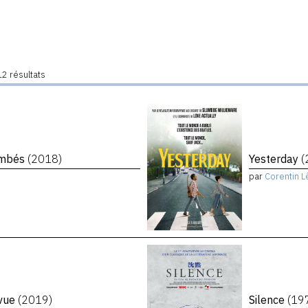
2 résultats
tombés
(2018)
Yesterday
(
par
Corentin L
evue
(2019)
Silence
(19