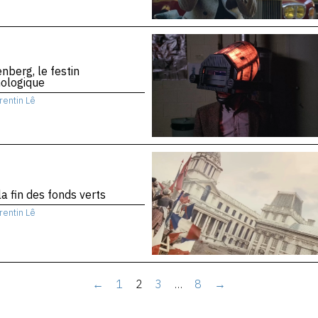
nberg, le festin
nologique
rentin Lê
la fin des fonds verts
rentin Lê
←
1
2
3
…
8
→