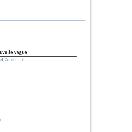
uvelle vague
el
,
Corentin Lê
ê