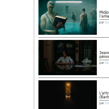
Midjo
l’am
par
Co
Jean
péno
par
Co
L’att
(Barb
par
Co