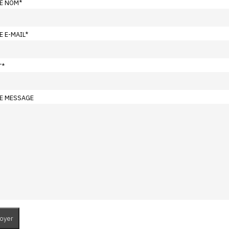
E NOM
*
E E-MAIL
*
T
*
E MESSAGE