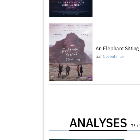
An Elephant Sitting 
par
Corentin Lê
ANALYSES
73 r