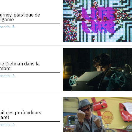
urney, plastique de
algame
rentin Lê
ne Dielman dans la
mbre
rentin Lê
rait des profondeurs
are)
rentin Lê