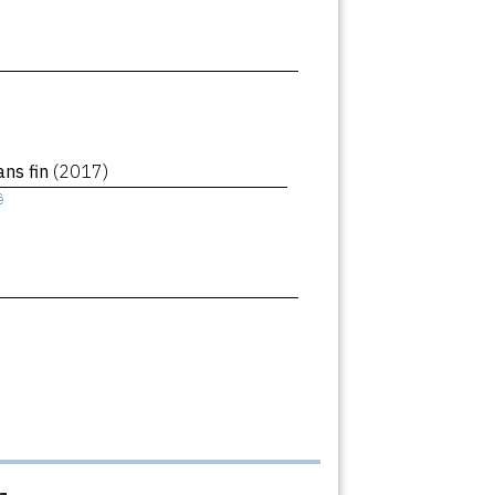
ans fin
(2017)
ê