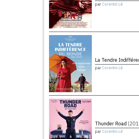
par
Corentin Lê
La Tendre Indiffé
par
Corentin Lê
Thunder Road
(201
par
Corentin Lê