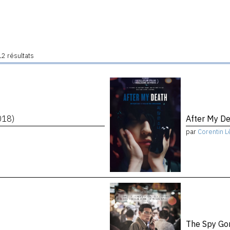
2 résultats
018)
After My D
par
Corentin L
The Spy Go