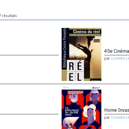
 résultats
45e Cinéma
par
Corentin L
Home Invas
par
Corentin L