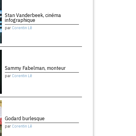
Stan Vanderbeek, cinéma
infographique
par
Corentin Lê
Sammy Fabelman, monteur
par
Corentin Lê
Godard burlesque
par
Corentin Lê