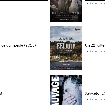
par
Corentin L
rence du monde
(2018)
Un 22 juill
par
Corentin L
8)
Sauvage
(2
par
Corentin L