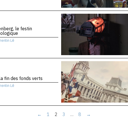
nberg, le festin
nologique
rentin Lê
la fin des fonds verts
rentin Lê
←
1
2
3
…
8
→