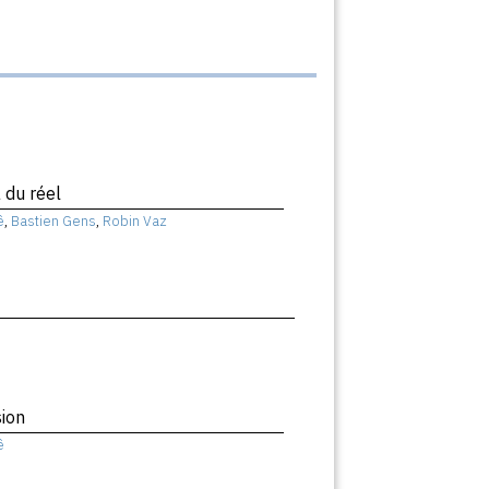
 du réel
ê
,
Bastien Gens
,
Robin Vaz
ion
ê