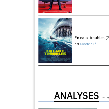
En eaux troubles
(
par
Corentin Lê
ANALYSES
73 r