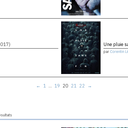
2017)
Une pluie s
par
Corentin L
←
1
…
19
20
21
22
→
ésultats