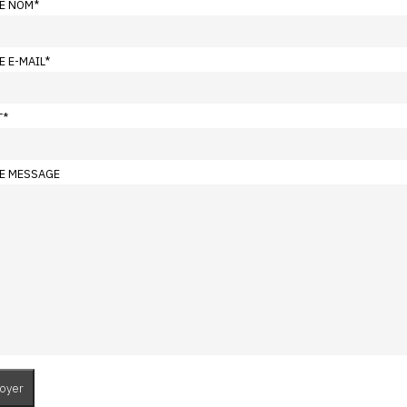
E NOM
*
E E-MAIL
*
T
*
E MESSAGE