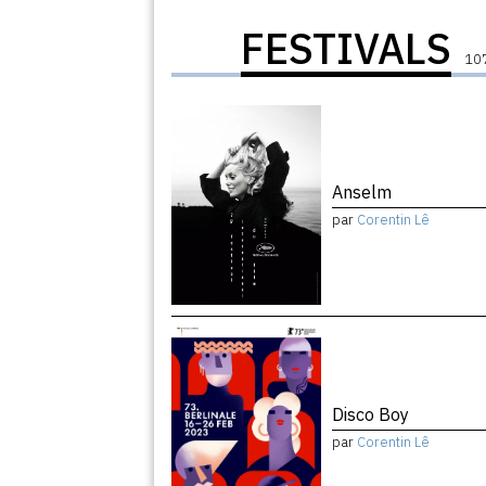
FESTIVALS
107
Anselm
par
Corentin Lê
Disco Boy
par
Corentin Lê