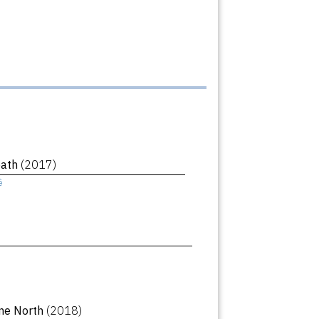
eath
(2017)
ê
ne North
(2018)