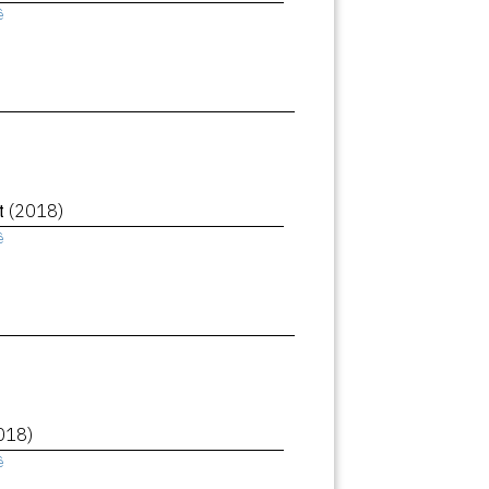
ê
et
(2018)
ê
018)
ê