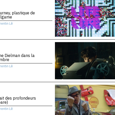
urney, plastique de
algame
rentin Lê
ne Dielman dans la
mbre
rentin Lê
rait des profondeurs
are)
rentin Lê