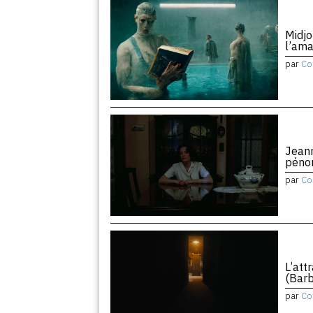
Midjo
l’am
par
Co
Jean
péno
par
Co
L’att
(Barb
par
Co