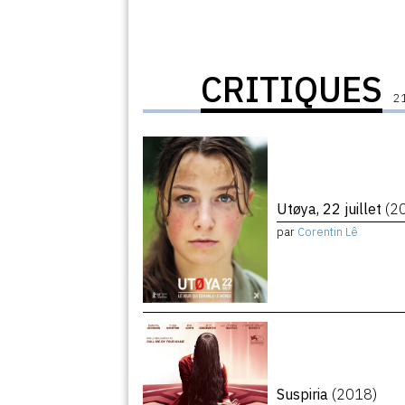
CRITIQUES
21
Utøya, 22 juillet
(2
par
Corentin Lê
Suspiria
(2018)