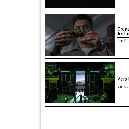
Crone
tech
par
Co
Vers 
par
Co