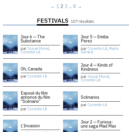
←
1
2
3
…
8
→
FESTIVALS
107 résultats
Jour 6 — The
Jour 5 — Emilia
Substance
Perez
par
Josué Morel
,
par
Corentin Lê
,
Marin
Corentin Lê
Gérard
Jour 4 — Kinds of
Oh, Canada
Kindness
par
Corentin Lê
par
Josué Morel
,
Corentin Lê
Exposé du film
annonce du film
Scénarios
“Scénario”
par
Corentin Lê
par
Corentin Lê
Jour 2 — Furiosa :
L’Invasion
une saga Mad Max