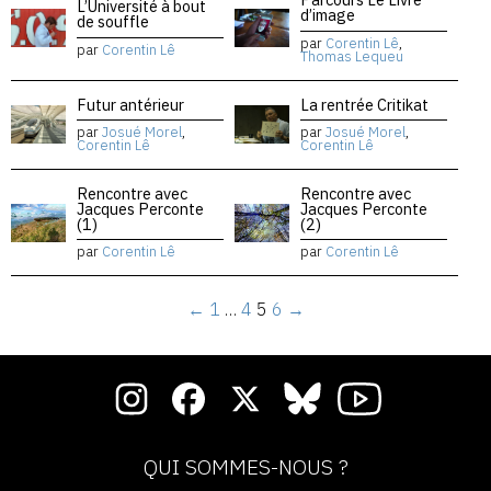
L’Université à bout
d’image
de souffle
par
Corentin Lê
,
par
Corentin Lê
Thomas Lequeu
Futur antérieur
La rentrée Critikat
par
Josué Morel
,
par
Josué Morel
,
Corentin Lê
Corentin Lê
Rencontre avec
Rencontre avec
Jacques Perconte
Jacques Perconte
(1)
(2)
par
Corentin Lê
par
Corentin Lê
←
1
…
4
5
6
→
QUI SOMMES-NOUS ?