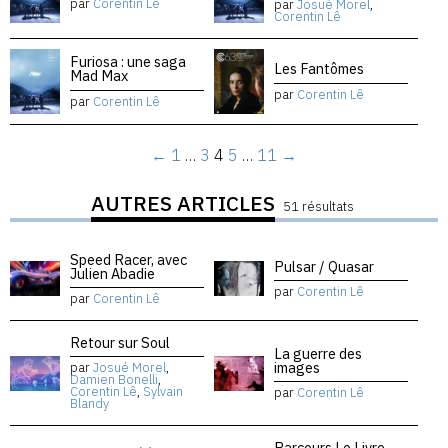
par
Corentin Lê
par
Josué Morel
,
Corentin Lê
Furiosa : une saga
Les Fantômes
Mad Max
par
Corentin Lê
par
Corentin Lê
←
1
…
3
4
5
…
11
→
AUTRES ARTICLES
51 résultats
Speed Racer, avec
Pulsar / Quasar
Julien Abadie
par
Corentin Lê
par
Corentin Lê
Retour sur Soul
La guerre des
images
par
Josué Morel
,
Damien Bonelli
,
Corentin Lê
,
Sylvain
par
Corentin Lê
Blandy
Parcours Le Livre