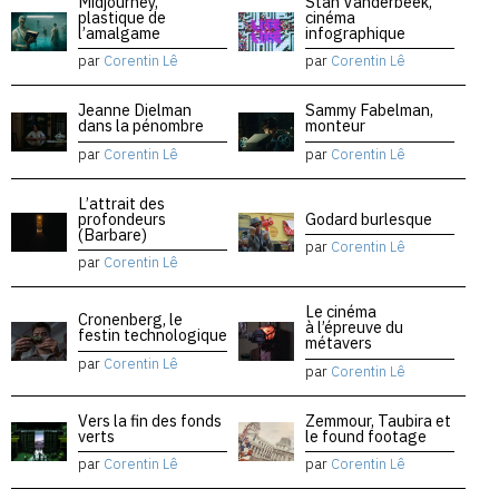
Midjourney,
Stan Vanderbeek,
plastique de
cinéma
l’amalgame
infographique
par
Corentin Lê
par
Corentin Lê
Jeanne Dielman
Sammy Fabelman,
dans la pénombre
monteur
par
Corentin Lê
par
Corentin Lê
L’attrait des
profondeurs
Godard burlesque
(Barbare)
par
Corentin Lê
par
Corentin Lê
Le cinéma
Cronenberg, le
à l’épreuve du
festin technologique
métavers
par
Corentin Lê
par
Corentin Lê
Vers la fin des fonds
Zemmour, Taubira et
verts
le found footage
par
Corentin Lê
par
Corentin Lê