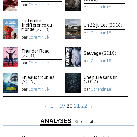
par
Corentin Lê
par
Corentin Lê
La Tendre
Indifférence du
Un 22 juillet
(2018)
monde
(2018)
par
Corentin Lê
par
Corentin Lê
Thunder Road
Sauvage
(2018)
(2018)
par
Corentin Lê
par
Corentin Lê
En eaux troubles
Une pluie sans fin
(2017)
(2017)
par
Corentin Lê
par
Corentin Lê
←
1
…
19
20
21
22
→
ANALYSES
73 résultats