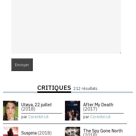
CRITIQUES
212 résultats
Utøya, 22 juillet
After My Death
(2018)
(2017)
par
Corentin Lê
par
Corentin Lê
The Spy Gone North
Suspiria
(2018)
(2018)