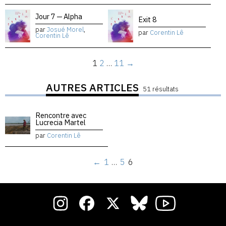
Jour 7 — Alpha
Exit 8
par
Josué Morel
,
par
Corentin Lê
Corentin Lê
1
2
…
11
→
AUTRES ARTICLES
51 résultats
Rencontre avec
Lucrecia Martel
par
Corentin Lê
←
1
…
5
6