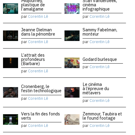
Midjourney,
Stan Vanderbeek,
plastique de
cinéma
l’amalgame
infographique
par
Corentin Lê
par
Corentin Lê
Jeanne Dielman
Sammy Fabelman,
dans la pénombre
monteur
par
Corentin Lê
par
Corentin Lê
L’attrait des
profondeurs
Godard burlesque
(Barbare)
par
Corentin Lê
par
Corentin Lê
Le cinéma
Cronenberg, le
à l’épreuve du
festin technologique
métavers
par
Corentin Lê
par
Corentin Lê
Vers la fin des fonds
Zemmour, Taubira et
verts
le found footage
par
Corentin Lê
par
Corentin Lê