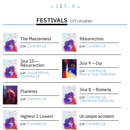
←
1
2
3
…
8
→
FESTIVALS
107 résultats
The Mastermind
Résurrection
par
Corentin Lê
par
Corentin Lê
Jour 10 —
Jour 9 — Oui
Résurrection
par
Corentin Lê
,
par
Josué Morel
,
Pierre-Jean Delvolvé
Corentin Lê
Jour 8 — Romería
Planètes
par
Corentin Lê
,
par
Corentin Lê
Clémence Duhornay
Highest 2 Lowest
Un simple accident
par
Corentin Lê
par
Corentin Lê