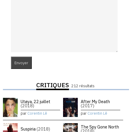
CRITIQUES
212 résultats
Utøya, 22 juillet
After My Death
(2018)
(2017)
par
Corentin Lê
par
Corentin Lê
The Spy Gone North
Suspiria
(2018)
(2018)