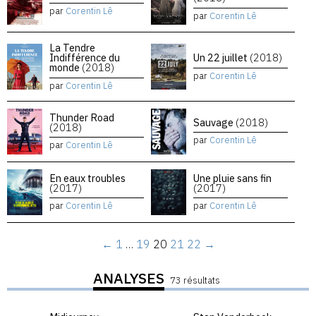
par
Corentin Lê
par
Corentin Lê
La Tendre
Indifférence du
Un 22 juillet
(2018)
monde
(2018)
par
Corentin Lê
par
Corentin Lê
Thunder Road
Sauvage
(2018)
(2018)
par
Corentin Lê
par
Corentin Lê
En eaux troubles
Une pluie sans fin
(2017)
(2017)
par
Corentin Lê
par
Corentin Lê
←
1
…
19
20
21
22
→
ANALYSES
73 résultats