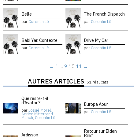
Belle
The French Dispatch
par
Corentin Lê
par
Corentin Lê
Babi Yar. Contexte
Drive My Car
par
Corentin Lê
par
Corentin Lê
←
1
…
9
10
11
→
AUTRES ARTICLES
51 résultats
Que reste-t-il
d’Avatar ?
Europa Aour
par
Josué Morel
,
par
Corentin Lê
Adrien Mitterrand
Munch
,
Corentin Lê
Retour sur Elden
Ardisson
Ring