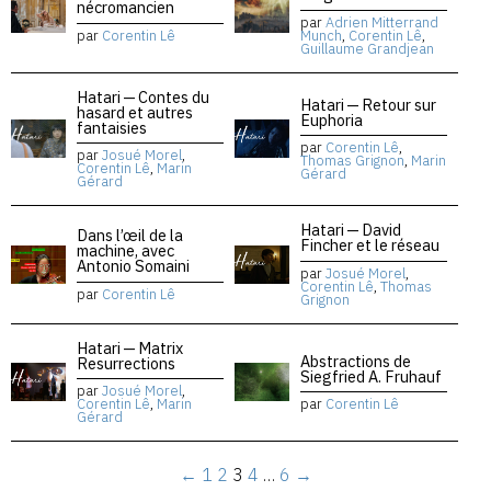
nécromancien
par
Adrien Mitterrand
par
Corentin Lê
Munch
,
Corentin Lê
,
Guillaume Grandjean
Hatari — Contes du
Hatari — Retour sur
hasard et autres
Euphoria
fantaisies
par
Corentin Lê
,
par
Josué Morel
,
Thomas Grignon
,
Marin
Corentin Lê
,
Marin
Gérard
Gérard
Hatari — David
Dans l’œil de la
Fincher et le réseau
machine, avec
Antonio Somaini
par
Josué Morel
,
Corentin Lê
,
Thomas
par
Corentin Lê
Grignon
Hatari — Matrix
Abstractions de
Resurrections
Siegfried A. Fruhauf
par
Josué Morel
,
Corentin Lê
,
Marin
par
Corentin Lê
Gérard
←
1
2
3
4
…
6
→