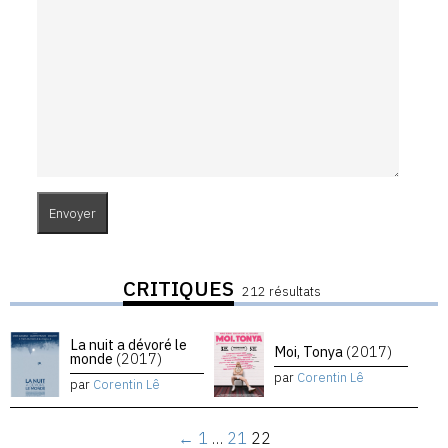
CRITIQUES
212 résultats
La nuit a dévoré le
Moi, Tonya
(2017)
monde
(2017)
par
Corentin Lê
par
Corentin Lê
←
1
…
21
22