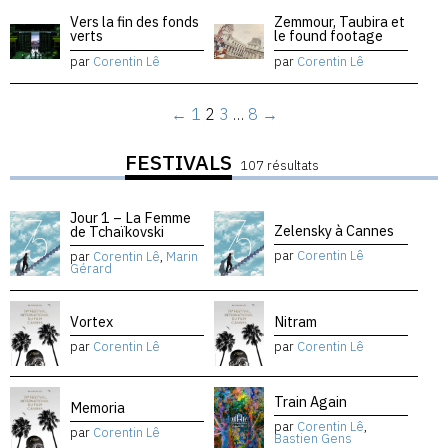
Vers la fin des fonds
Zemmour, Taubira et
verts
le found footage
par
Corentin Lê
par
Corentin Lê
←
1
2
3
…
8
→
FESTIVALS
107 résultats
Jour 1 – La Femme
Zelensky à Cannes
de Tchaïkovski
par
Corentin Lê
par
Corentin Lê
,
Marin
Gérard
Vortex
Nitram
par
Corentin Lê
par
Corentin Lê
Train Again
Memoria
par
Corentin Lê
,
par
Corentin Lê
Bastien Gens