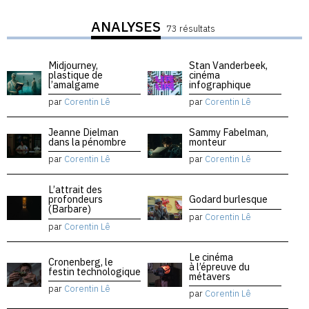
ANALYSES
73 résultats
Midjourney,
Stan Vanderbeek,
plastique de
cinéma
l’amalgame
infographique
par
Corentin Lê
par
Corentin Lê
Jeanne Dielman
Sammy Fabelman,
dans la pénombre
monteur
par
Corentin Lê
par
Corentin Lê
L’attrait des
profondeurs
Godard burlesque
(Barbare)
par
Corentin Lê
par
Corentin Lê
Le cinéma
Cronenberg, le
à l’épreuve du
festin technologique
métavers
par
Corentin Lê
par
Corentin Lê