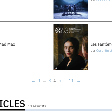
 Mad Max
Les Fantôm
par
Corentin L
←
1
…
3
4
5
…
11
→
ICLES
51 résultats