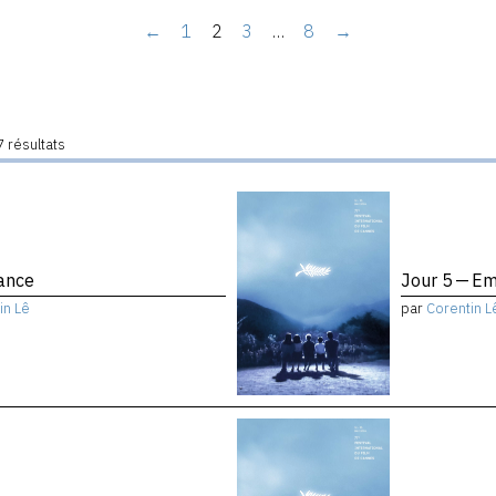
←
1
2
3
…
8
→
 résultats
ance
Jour 5 — Em
in Lê
par
Corentin L