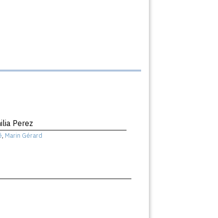
ilia Perez
ê
,
Marin Gérard