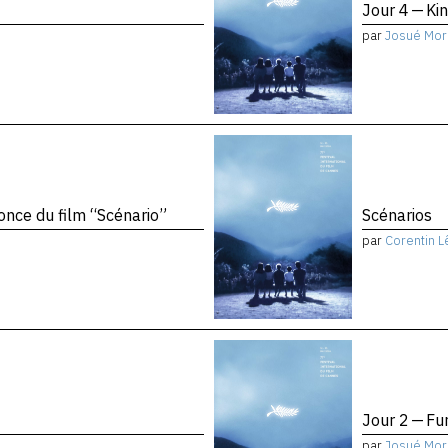
Jour 4 — Ki
par
Josué Mor
once du film “Scénario”
Scénarios
par
Corentin L
Jour 2 — Fu
par
Josué Mor