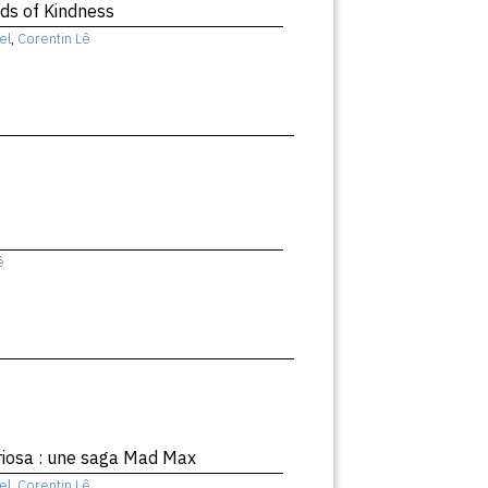
nds of Kindness
el
,
Corentin Lê
ê
riosa : une saga Mad Max
el
,
Corentin Lê