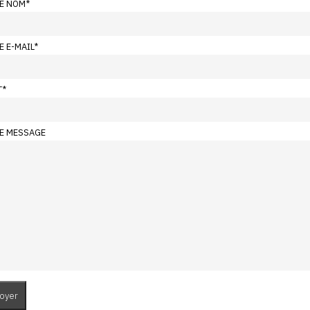
E NOM
*
E E-MAIL
*
T
*
E MESSAGE