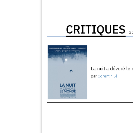
CRITIQUES
21
La nuit a dévoré l
par
Corentin Lê