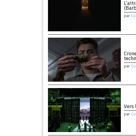
L’att
(Barb
par
Co
Crone
tech
par
Co
Vers 
par
Co