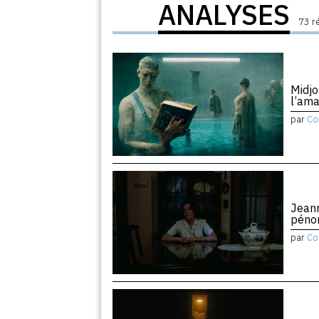
ANALYSES
73 r
Midjo
l’am
par
Co
Jean
péno
par
Co