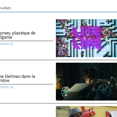
ésultats
urney, plastique de
algame
rentin Lê
ne Dielman dans la
mbre
rentin Lê