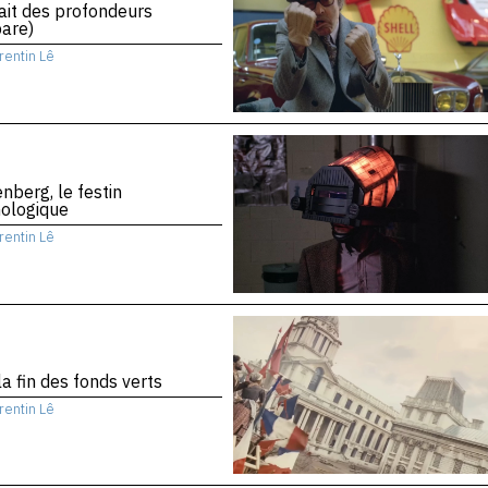
rait des profondeurs
are)
rentin Lê
nberg, le festin
nologique
rentin Lê
la fin des fonds verts
rentin Lê