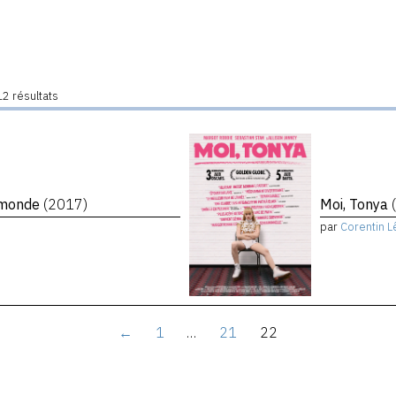
2 résultats
e monde
(2017)
Moi, Tonya
par
Corentin L
←
1
…
21
22