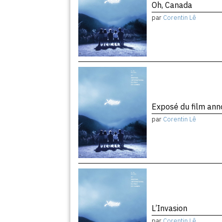
Oh, Canada
par
Corentin Lê
Exposé du film ann
par
Corentin Lê
L’Invasion
par
Corentin Lê