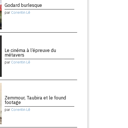
Godard burlesque
par
Corentin Lê
Le cinéma à l’épreuve du
métavers
par
Corentin Lê
Zemmour, Taubira et le found
footage
par
Corentin Lê