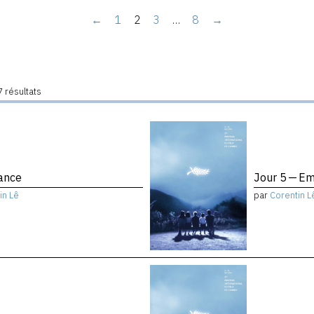
←
1
2
3
…
8
→
 résultats
ance
Jour 5 — Em
in Lê
par
Corentin L