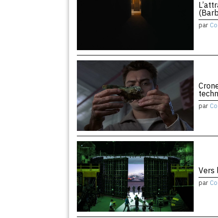
L’att
(Barb
par
Co
Crone
tech
par
Co
Vers 
par
Co