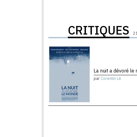
CRITIQUES
21
La nuit a dévoré l
par
Corentin Lê