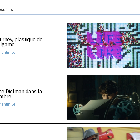
ésultats
urney, plastique de
algame
rentin Lê
ne Dielman dans la
mbre
rentin Lê