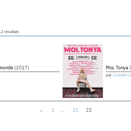
2 résultats
e monde
(2017)
Moi, Tonya
par
Corentin L
←
1
…
21
22