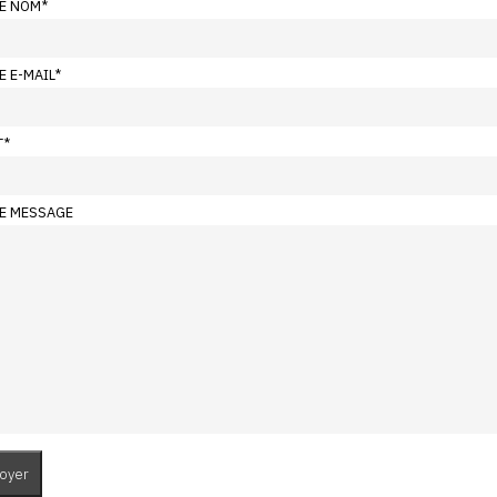
E NOM
*
E E-MAIL
*
T
*
E MESSAGE