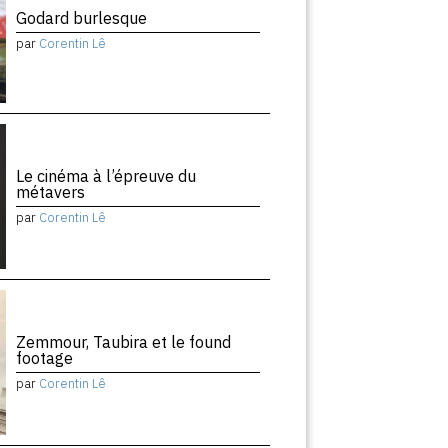
Godard burlesque
par
Corentin Lê
Le cinéma à l’épreuve du
métavers
par
Corentin Lê
Zemmour, Taubira et le found
footage
par
Corentin Lê