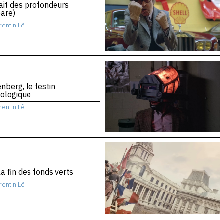
rait des profondeurs
are)
rentin Lê
nberg, le festin
nologique
rentin Lê
la fin des fonds verts
rentin Lê