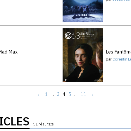
 Mad Max
Les Fantôm
par
Corentin L
←
1
…
3
4
5
…
11
→
ICLES
51 résultats