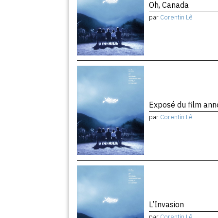
Oh, Canada
par
Corentin Lê
Exposé du film ann
par
Corentin Lê
L’Invasion
par
Corentin Lê