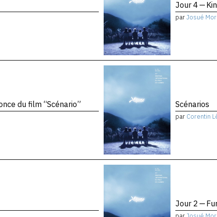
Jour 4 — Ki
par
Josué Mor
once du film “Scénario”
Scénarios
par
Corentin L
Jour 2 — Fu
par
Josué Mor