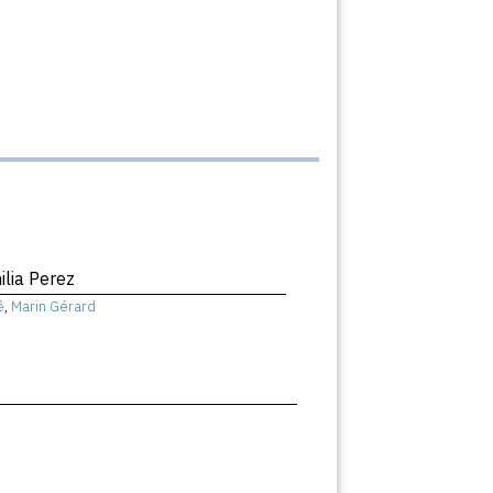
ilia Perez
ê
,
Marin Gérard