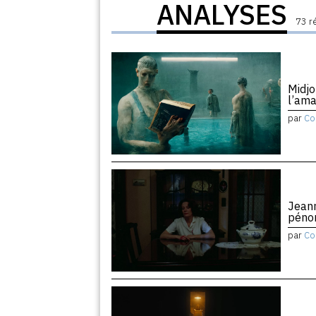
ANALYSES
73 r
Midjo
l’am
par
Co
Jean
péno
par
Co