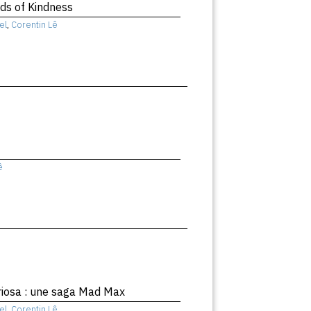
nds of Kindness
el
,
Corentin Lê
ê
riosa : une saga Mad Max
el
,
Corentin Lê