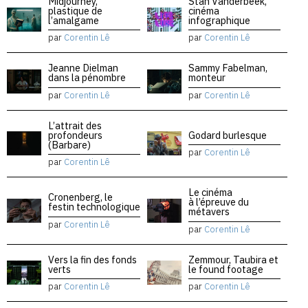
Midjourney,
Stan Vanderbeek,
plastique de
cinéma
l’amalgame
infographique
par
Corentin Lê
par
Corentin Lê
Jeanne Dielman
Sammy Fabelman,
dans la pénombre
monteur
par
Corentin Lê
par
Corentin Lê
L’attrait des
profondeurs
Godard burlesque
(Barbare)
par
Corentin Lê
par
Corentin Lê
Le cinéma
Cronenberg, le
à l’épreuve du
festin technologique
métavers
par
Corentin Lê
par
Corentin Lê
Vers la fin des fonds
Zemmour, Taubira et
verts
le found footage
par
Corentin Lê
par
Corentin Lê