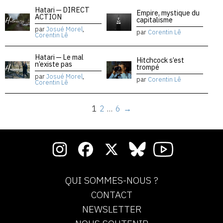
Hatari — DIRECT
Empire, mystique du
ACTION
capitalisme
par
Josué Morel
,
par
Corentin Lê
Corentin Lê
Hatari — Le mal
Hitchcock s’est
n’existe pas
trompé
par
Josué Morel
,
par
Corentin Lê
Corentin Lê
1
2
…
6
→
QUI SOMMES-NOUS ?
CONTACT
NEWSLETTER