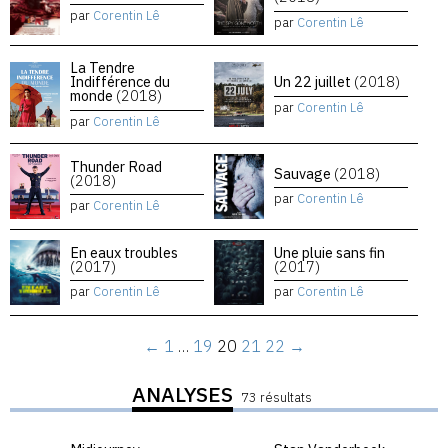
par
Corentin Lê
par
Corentin Lê
La Tendre
Indifférence du
Un 22 juillet
(2018)
monde
(2018)
par
Corentin Lê
par
Corentin Lê
Thunder Road
Sauvage
(2018)
(2018)
par
Corentin Lê
par
Corentin Lê
En eaux troubles
Une pluie sans fin
(2017)
(2017)
par
Corentin Lê
par
Corentin Lê
←
1
…
19
20
21
22
→
ANALYSES
73 résultats