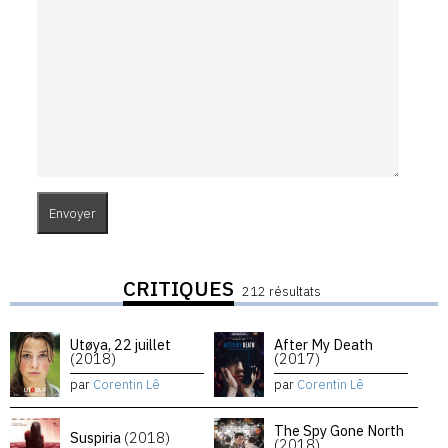
CRITIQUES
212 résultats
Utøya, 22 juillet
After My Death
(2018)
(2017)
par
Corentin Lê
par
Corentin Lê
The Spy Gone North
Suspiria
(2018)
(2018)