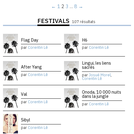
←
1
2
3
…
8
→
FESTIVALS
107 résultats
Flag Day
H6
par
Corentin Lê
par
Corentin Lê
Lingui, les liens
After Yang
sacrés
par
Corentin Lê
par
Josué Morel
,
Corentin Lê
Onoda, 10 000 nuits
Val
dans la jungle
par
Corentin Lê
par
Corentin Lê
Sibyl
par
Corentin Lê