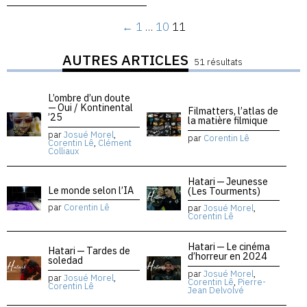
←
1
…
10
11
AUTRES ARTICLES
51 résultats
L’ombre d’un doute
— Oui / Kontinental
Filmatters, l’atlas de
’25
la matière filmique
par
Josué Morel
,
par
Corentin Lê
Corentin Lê
,
Clément
Colliaux
Hatari — Jeunesse
Le monde selon l’IA
(Les Tourments)
par
Corentin Lê
par
Josué Morel
,
Corentin Lê
Hatari — Le cinéma
Hatari — Tardes de
d’horreur en 2024
soledad
par
Josué Morel
,
par
Josué Morel
,
Corentin Lê
,
Pierre-
Corentin Lê
Jean Delvolvé