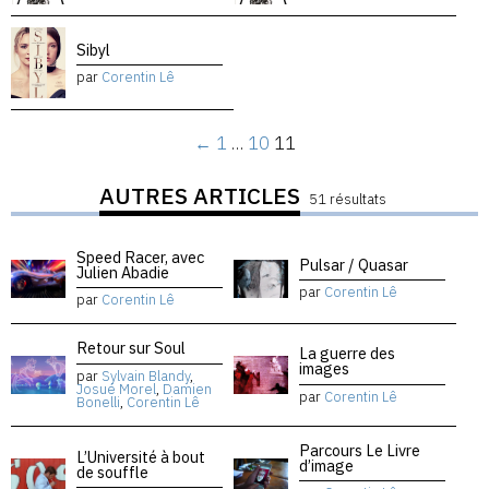
Sibyl
par
Corentin Lê
←
1
…
10
11
AUTRES ARTICLES
51 résultats
Speed Racer, avec
Pulsar / Quasar
Julien Abadie
par
Corentin Lê
par
Corentin Lê
Retour sur Soul
La guerre des
images
par
Sylvain Blandy
,
Josué Morel
,
Damien
par
Corentin Lê
Bonelli
,
Corentin Lê
Parcours Le Livre
L’Université à bout
d’image
de souffle