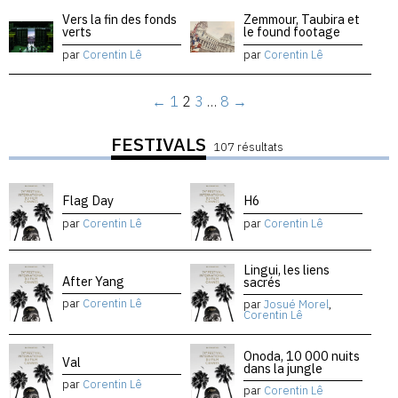
Vers la fin des fonds
Zemmour, Taubira et
verts
le found footage
par
Corentin Lê
par
Corentin Lê
←
1
2
3
…
8
→
FESTIVALS
107 résultats
Flag Day
H6
par
Corentin Lê
par
Corentin Lê
Lingui, les liens
After Yang
sacrés
par
Corentin Lê
par
Josué Morel
,
Corentin Lê
Onoda, 10 000 nuits
Val
dans la jungle
par
Corentin Lê
par
Corentin Lê