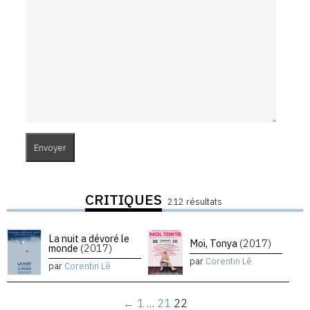
CRITIQUES
212 résultats
La nuit a dévoré le
Moi, Tonya
(2017)
monde
(2017)
par
Corentin Lê
par
Corentin Lê
←
1
…
21
22