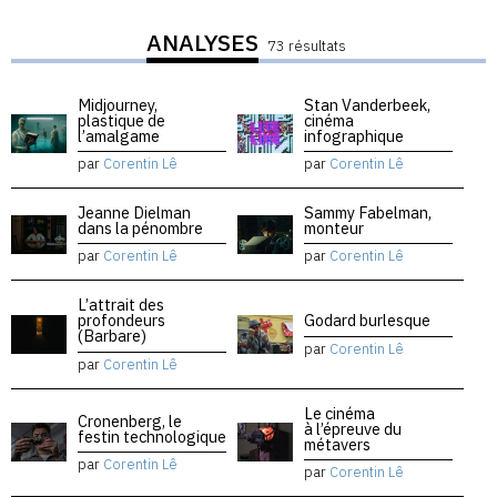
ANALYSES
73 résultats
Midjourney,
Stan Vanderbeek,
plastique de
cinéma
l’amalgame
infographique
par
Corentin Lê
par
Corentin Lê
Jeanne Dielman
Sammy Fabelman,
dans la pénombre
monteur
par
Corentin Lê
par
Corentin Lê
L’attrait des
profondeurs
Godard burlesque
(Barbare)
par
Corentin Lê
par
Corentin Lê
Le cinéma
Cronenberg, le
à l’épreuve du
festin technologique
métavers
par
Corentin Lê
par
Corentin Lê