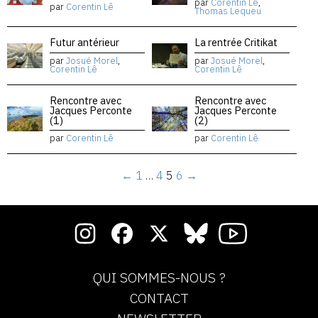
par
Corentin Lê
,
par
Corentin Lê
Thomas Lequeu
Futur antérieur
La rentrée Critikat
par
Josué Morel
,
par
Josué Morel
,
Corentin Lê
Corentin Lê
Rencontre avec
Rencontre avec
Jacques Perconte
Jacques Perconte
(1)
(2)
par
Corentin Lê
par
Corentin Lê
←
1
…
4
5
6
→
QUI SOMMES-NOUS ?
CONTACT