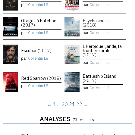
par
Corentin Lê
par
Corentin Lê
Otages à Entebbe
Psychokinesis
(2017)
(2018)
par
Corentin Lê
par
Corentin Lê
L’Héroïque Lande, la
Escobar
(2017)
frontière brûle
(2017)
par
Corentin Lê
par
Corentin Lê
Battleship Island
Red Sparrow
(2018)
(2017)
par
Corentin Lê
par
Corentin Lê
←
1
…
20
21
22
→
ANALYSES
73 résultats