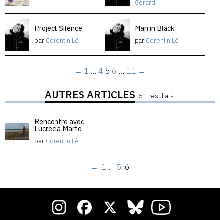
Gérard
Project Silence
Man in Black
par
Corentin Lê
par
Corentin Lê
←
1
…
4
5
6
…
11
→
AUTRES ARTICLES
51 résultats
Rencontre avec
Lucrecia Martel
par
Corentin Lê
←
1
…
5
6