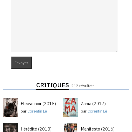
CRITIQUES
212 résultats
Fleuve noir
(2018)
Zama
(2017)
par
Corentin Lê
par
Corentin Lê
Hérédité
(2018)
Manifesto
(2016)