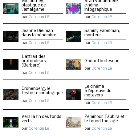
Midjourney,
Stan Vanderbeek,
plastique de
cinéma
l’amalgame
infographique
par
Corentin Lê
par
Corentin Lê
Jeanne Dielman
Sammy Fabelman,
dans la pénombre
monteur
par
Corentin Lê
par
Corentin Lê
L’attrait des
profondeurs
Godard burlesque
(Barbare)
par
Corentin Lê
par
Corentin Lê
Le cinéma
Cronenberg, le
à l’épreuve du
festin technologique
métavers
par
Corentin Lê
par
Corentin Lê
Vers la fin des fonds
Zemmour, Taubira et
verts
le found footage
par
Corentin Lê
par
Corentin Lê