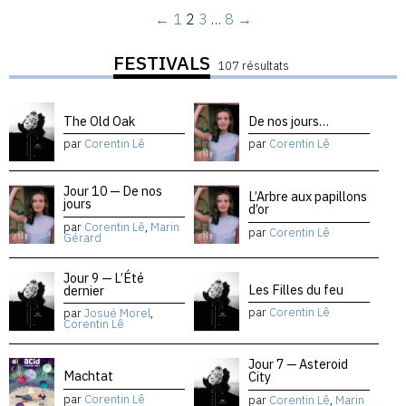
←
1
2
3
…
8
→
FESTIVALS
107 résultats
The Old Oak
De nos jours…
par
Corentin Lê
par
Corentin Lê
Jour 10 — De nos
L’Arbre aux papillons
jours
d’or
par
Corentin Lê
,
Marin
par
Corentin Lê
Gérard
Jour 9 — L’Été
Les Filles du feu
dernier
par
Corentin Lê
par
Josué Morel
,
Corentin Lê
Jour 7 — Asteroid
Machtat
City
par
Corentin Lê
par
Corentin Lê
,
Marin