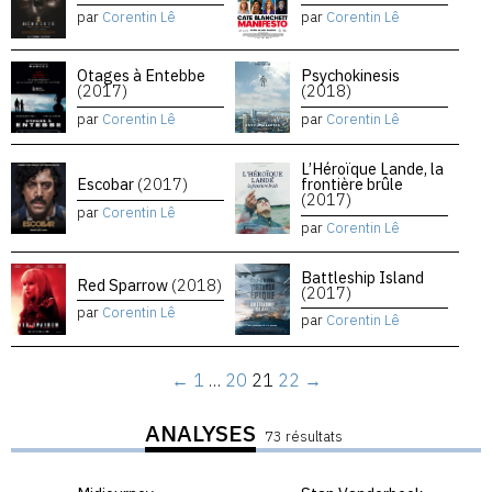
par
Corentin Lê
par
Corentin Lê
Otages à Entebbe
Psychokinesis
(2017)
(2018)
par
Corentin Lê
par
Corentin Lê
L’Héroïque Lande, la
Escobar
(2017)
frontière brûle
(2017)
par
Corentin Lê
par
Corentin Lê
Battleship Island
Red Sparrow
(2018)
(2017)
par
Corentin Lê
par
Corentin Lê
←
1
…
20
21
22
→
ANALYSES
73 résultats