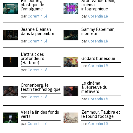
Midjourney,
Stan Vanderbeek,
plastique de
cinéma
l’amalgame
infographique
par
Corentin Lê
par
Corentin Lê
Jeanne Dielman
Sammy Fabelman,
dans la pénombre
monteur
par
Corentin Lê
par
Corentin Lê
L’attrait des
profondeurs
Godard burlesque
(Barbare)
par
Corentin Lê
par
Corentin Lê
Le cinéma
Cronenberg, le
à l’épreuve du
festin technologique
métavers
par
Corentin Lê
par
Corentin Lê
Vers la fin des fonds
Zemmour, Taubira et
verts
le found footage
par
Corentin Lê
par
Corentin Lê