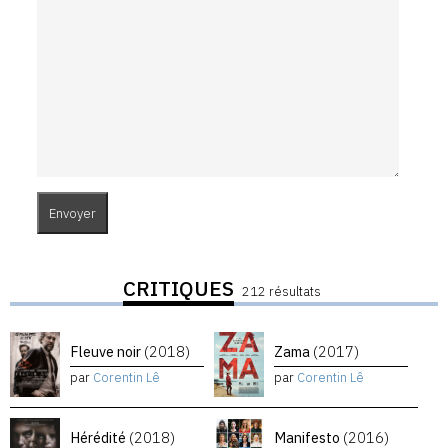
CRITIQUES
212 résultats
Fleuve noir
(2018)
Zama
(2017)
par
Corentin Lê
par
Corentin Lê
Hérédité
(2018)
Manifesto
(2016)