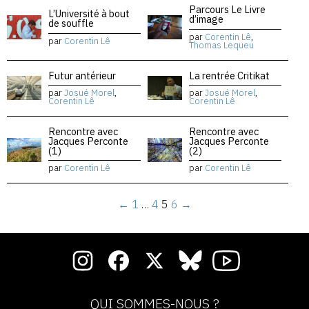
Parcours Le Livre
L’Université à bout
d’image
de souffle
par
Corentin Lê
,
par
Corentin Lê
Thomas Lequeu
Futur antérieur
La rentrée Critikat
par
Josué Morel
,
par
Josué Morel
,
Corentin Lê
Corentin Lê
Rencontre avec
Rencontre avec
Jacques Perconte
Jacques Perconte
(1)
(2)
par
Corentin Lê
par
Corentin Lê
←
1
…
4
5
6
→
QUI SOMMES-NOUS ?