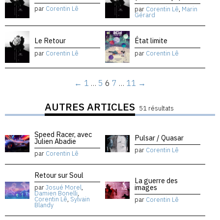
par
Corentin Lê
par
Corentin Lê
,
Marin
Gérard
Le Retour
État limite
par
Corentin Lê
par
Corentin Lê
←
1
…
5
6
7
…
11
→
AUTRES ARTICLES
51 résultats
Speed Racer, avec
Pulsar / Quasar
Julien Abadie
par
Corentin Lê
par
Corentin Lê
Retour sur Soul
La guerre des
images
par
Josué Morel
,
Damien Bonelli
,
Corentin Lê
,
Sylvain
par
Corentin Lê
Blandy