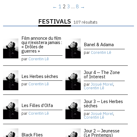
←
1
2
3
…
8
→
FESTIVALS
107 résultats
Film annonce du film
qui n’existera jamais :
Banel & Adama
« Drôles de
guerres »
par
Corentin Lê
par
Corentin Lê
Jour 4 — The Zone
Les Herbes sèches
of Interest
par
Corentin Lê
par
Josué Morel
,
Corentin Lê
Jour 3 — Les Herbes
Les Filles d’Olfa
sèches
par
Corentin Lê
par
Josué Morel
,
Corentin Lê
Jour 2 — Jeunesse
Black Flies
(Le Printemps)