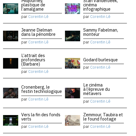
Midjourney,
Stan Vanderbeek,
plastique de
cinéma
l’amalgame
infographique
par
Corentin Lê
par
Corentin Lê
Jeanne Dielman
Sammy Fabelman,
dans la pénombre
monteur
par
Corentin Lê
par
Corentin Lê
L’attrait des
profondeurs
Godard burlesque
(Barbare)
par
Corentin Lê
par
Corentin Lê
Le cinéma
Cronenberg, le
à l’épreuve du
festin technologique
métavers
par
Corentin Lê
par
Corentin Lê
Vers la fin des fonds
Zemmour, Taubira et
verts
le found footage
par
Corentin Lê
par
Corentin Lê