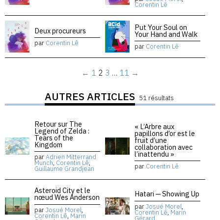
Corentin Lê
Put Your Soul on
Deux procureurs
Your Hand and Walk
par
Corentin Lê
par
Corentin Lê
←
1
2
3
…
11
→
AUTRES ARTICLES
51 résultats
Retour sur The
« L’Arbre aux
Legend of Zelda :
papillons d’or est le
Tears of the
fruit d’une
Kingdom
collaboration avec
l’inattendu »
par
Adrien Mitterrand
Munch
,
Corentin Lê
,
par
Corentin Lê
Guillaume Grandjean
Asteroid City et le
Hatari — Showing Up
nœud Wes Anderson
par
Josué Morel
,
par
Josué Morel
,
Corentin Lê
,
Marin
Corentin Lê
,
Marin
Gérard