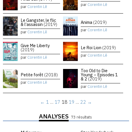
par
Corentin Lê
par
Corentin Lê
Le Gangster, le flic
Anima
(2019)
& l’assassin
(2019)
par
Corentin Lê
par
Corentin Lê
Give Me Liberty
Le Roi Lion
(2019)
(2019)
par
Corentin Lê
par
Corentin Lê
Too Old to Die
Petite forêt
(2018)
Young – Episodes 1
& 2
(2019)
par
Corentin Lê
par
Corentin Lê
←
1
…
17
18
19
…
22
→
ANALYSES
73 résultats