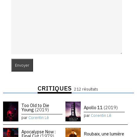
CRITIQUES
212 résultats
Too Old to Die
Apollo 11
(2019)
Young
(2019)
par
Corentin Lê
par
Corentin Lê
Apocalypse Now :
Roubaix, une lumière
Final Cut
(1979)