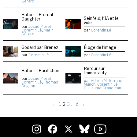
Gérard
Hatari — Eternal
Seinfeld, l’IA et le
Daughter
vide
par
Josué Morel
,
Corentin Lê
,
Marin
par
Corentin Lê
Gérard
Godard par Brenez
Éloge de l’image
par
Corentin Lê
par
Corentin Lê
Retour sur
Hatari — Pacifiction
Immortality
par
Josué Morel
,
par
Adrien Mitterrand
Corentin Lê
,
Thomas
Munch
,
Corentin Lê
,
Grignon
Guillaume Grandjean
←
1
2
3
…
6
→