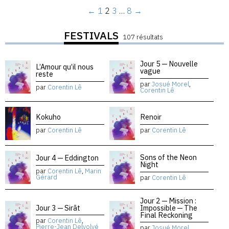
←
1
2
3
…
8
→
FESTIVALS
107 résultats
Jour 5 — Nouvelle
L’Amour qu’il nous
vague
reste
par
Josué Morel
,
par
Corentin Lê
Corentin Lê
Kokuho
Renoir
par
Corentin Lê
par
Corentin Lê
Sons of the Neon
Jour 4 — Eddington
Night
par
Corentin Lê
,
Marin
Gérard
par
Corentin Lê
Jour 2 — Mission :
Jour 3 — Sirāt
Impossible — The
Final Reckoning
par
Corentin Lê
,
Pierre-Jean Delvolvé
par
Josué Morel
,