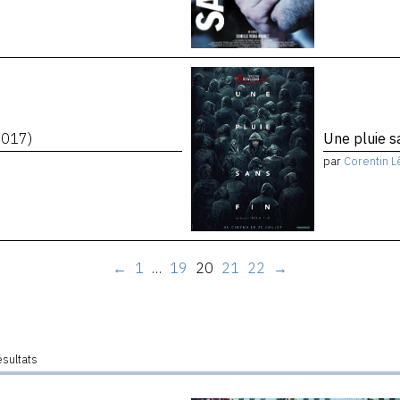
2017)
Une pluie s
par
Corentin L
←
1
…
19
20
21
22
→
ésultats