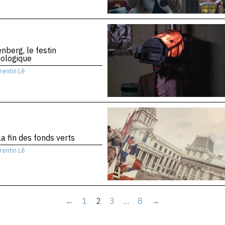
nberg, le festin
nologique
rentin Lê
la fin des fonds verts
rentin Lê
←
1
2
3
…
8
→