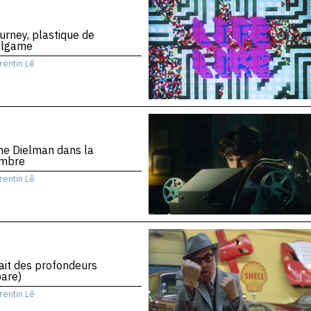
urney, plastique de
algame
rentin Lê
ne Dielman dans la
mbre
rentin Lê
rait des profondeurs
are)
rentin Lê