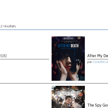
2 résultats
018)
After My D
par
Corentin L
The Spy Go