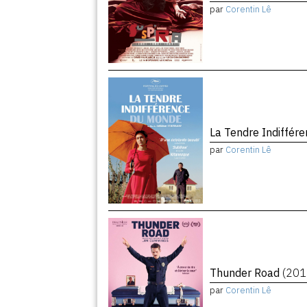
par
Corentin Lê
La Tendre Indiffé
par
Corentin Lê
Thunder Road
(201
par
Corentin Lê