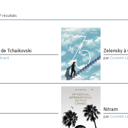
 résultats
de Tchaïkovski
Zelensky à
érard
par
Corentin L
Nitram
par
Corentin L