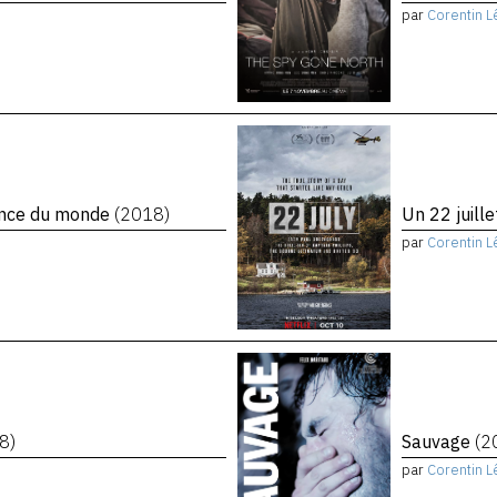
par
Corentin L
rence du monde
(2018)
Un 22 juill
par
Corentin L
8)
Sauvage
(2
par
Corentin L