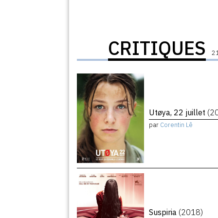
CRITIQUES
21
Utøya, 22 juillet
(2
par
Corentin Lê
Suspiria
(2018)