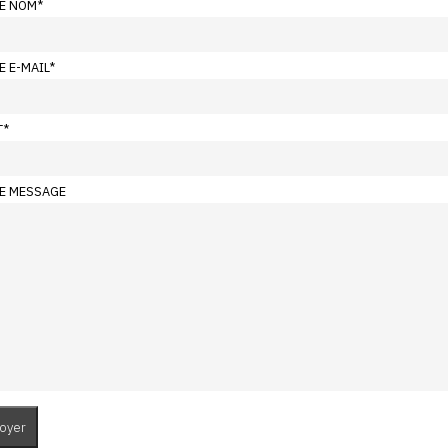
E NOM
*
E E-MAIL
*
T
*
E MESSAGE