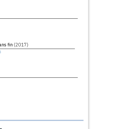
ans fin
(2017)
ê