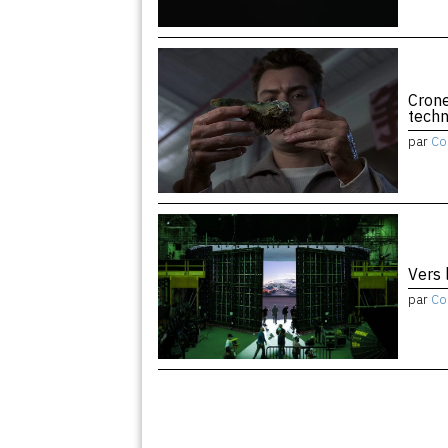
Crone
tech
par
Co
Vers 
par
Co