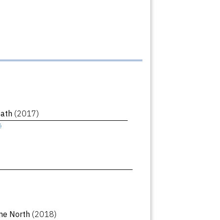
eath
(2017)
ê
ne North
(2018)