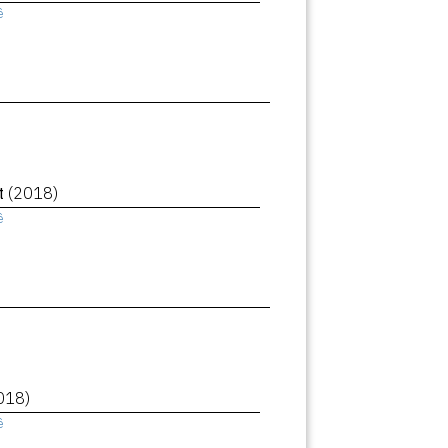
ê
et
(2018)
ê
018)
ê