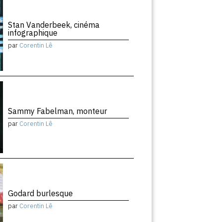
Stan Vanderbeek, cinéma
infographique
par
Corentin Lê
Sammy Fabelman, monteur
par
Corentin Lê
Godard burlesque
par
Corentin Lê