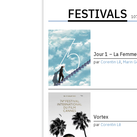
FESTIVALS
107
Jour 1 – La Femme 
par
Corentin Lê
,
Marin G
Vortex
par
Corentin Lê