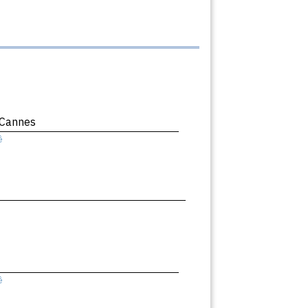
 Cannes
ê
ê