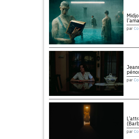
Midjo
l’am
par
Co
Jean
péno
par
Co
L’att
(Barb
par
Co