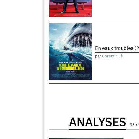
En eaux troubles
(
par
Corentin Lê
ANALYSES
73 r