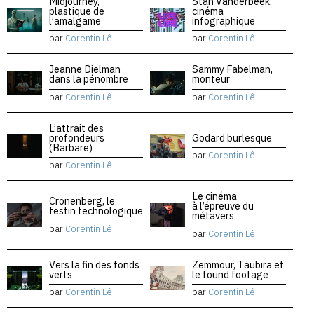
Midjourney,
Stan Vanderbeek,
plastique de
cinéma
l’amalgame
infographique
par
Corentin Lê
par
Corentin Lê
Jeanne Dielman
Sammy Fabelman,
dans la pénombre
monteur
par
Corentin Lê
par
Corentin Lê
L’attrait des
profondeurs
Godard burlesque
(Barbare)
par
Corentin Lê
par
Corentin Lê
Le cinéma
Cronenberg, le
à l’épreuve du
festin technologique
métavers
par
Corentin Lê
par
Corentin Lê
Vers la fin des fonds
Zemmour, Taubira et
verts
le found footage
par
Corentin Lê
par
Corentin Lê