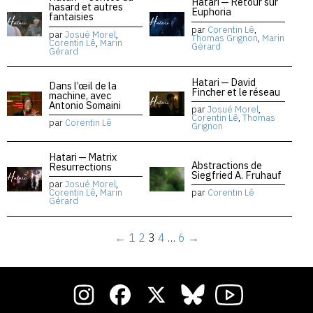
Hatari — Retour sur
hasard et autres
Euphoria
fantaisies
par
Corentin Lê
,
par
Josué Morel
,
Thomas Grignon
,
Marin
Corentin Lê
,
Marin
Gérard
Gérard
Hatari — David
Dans l’œil de la
Fincher et le réseau
machine, avec
Antonio Somaini
par
Josué Morel
,
Corentin Lê
,
Thomas
par
Corentin Lê
Grignon
Hatari — Matrix
Abstractions de
Resurrections
Siegfried A. Fruhauf
par
Josué Morel
,
Corentin Lê
,
Marin
par
Corentin Lê
Gérard
←
1
2
3
4
…
6
→