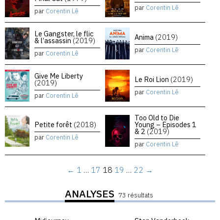
par
Corentin Lê
par
Corentin Lê
Le Gangster, le flic
Anima
(2019)
& l’assassin
(2019)
par
Corentin Lê
par
Corentin Lê
Give Me Liberty
Le Roi Lion
(2019)
(2019)
par
Corentin Lê
par
Corentin Lê
Too Old to Die
Petite forêt
(2018)
Young – Episodes 1
& 2
(2019)
par
Corentin Lê
par
Corentin Lê
←
1
…
17
18
19
…
22
→
ANALYSES
73 résultats