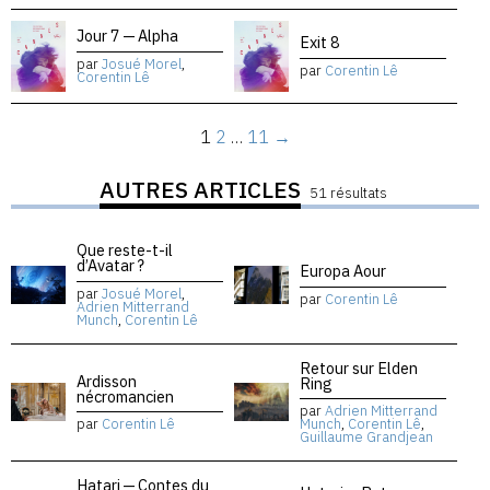
Jour 7 — Alpha
Exit 8
par
Josué Morel
,
par
Corentin Lê
Corentin Lê
1
2
…
11
→
AUTRES ARTICLES
51 résultats
Que reste-t-il
d’Avatar ?
Europa Aour
par
Josué Morel
,
par
Corentin Lê
Adrien Mitterrand
Munch
,
Corentin Lê
Retour sur Elden
Ardisson
Ring
nécromancien
par
Adrien Mitterrand
par
Corentin Lê
Munch
,
Corentin Lê
,
Guillaume Grandjean
Hatari — Contes du