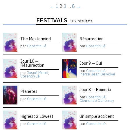
←
1
2
3
…
8
→
FESTIVALS
107 résultats
The Mastermind
Résurrection
par
Corentin Lê
par
Corentin Lê
Jour 10 —
Jour 9 — Oui
Résurrection
par
Corentin Lê
,
par
Josué Morel
,
Pierre-Jean Delvolvé
Corentin Lê
Jour 8 — Romería
Planètes
par
Corentin Lê
,
par
Corentin Lê
Clémence Duhornay
Highest 2 Lowest
Un simple accident
par
Corentin Lê
par
Corentin Lê