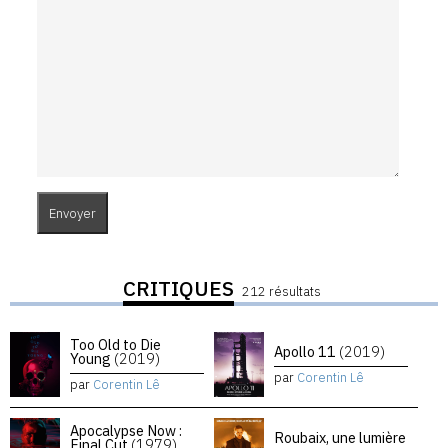
CRITIQUES
212 résultats
Too Old to Die
Apollo 11
(2019)
Young
(2019)
par
Corentin Lê
par
Corentin Lê
Apocalypse Now :
Roubaix, une lumière
Final Cut
(1979)