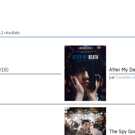
2 résultats
018)
After My D
par
Corentin L
The Spy Go