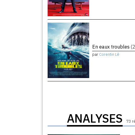
En eaux troubles
(
par
Corentin Lê
ANALYSES
73 r