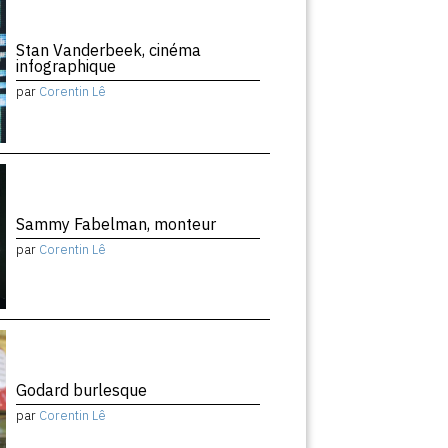
Stan Vanderbeek, cinéma
infographique
par
Corentin Lê
Sammy Fabelman, monteur
par
Corentin Lê
Godard burlesque
par
Corentin Lê