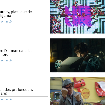
urney, plastique de
algame
rentin Lê
ne Dielman dans la
mbre
rentin Lê
rait des profondeurs
are)
rentin Lê