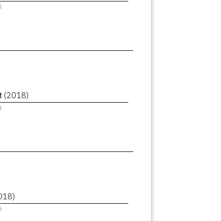
ê
et
(2018)
ê
018)
ê