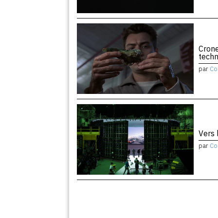
Crone
tech
par
Co
Vers 
par
Co