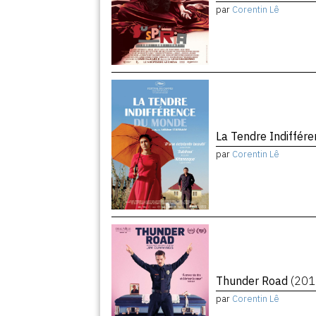
par
Corentin Lê
La Tendre Indiffé
par
Corentin Lê
Thunder Road
(201
par
Corentin Lê