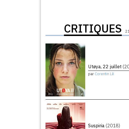
CRITIQUES
21
Utøya, 22 juillet
(2
par
Corentin Lê
Suspiria
(2018)