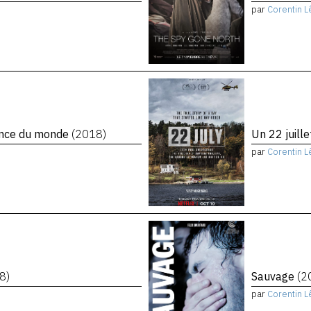
par
Corentin L
rence du monde
(2018)
Un 22 juill
par
Corentin L
8)
Sauvage
(2
par
Corentin L