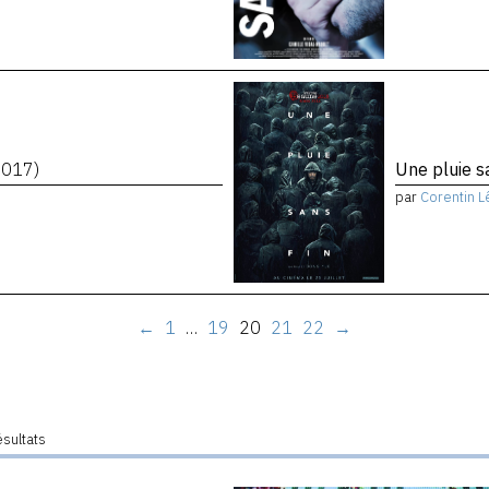
2017)
Une pluie s
par
Corentin L
←
1
…
19
20
21
22
→
ésultats