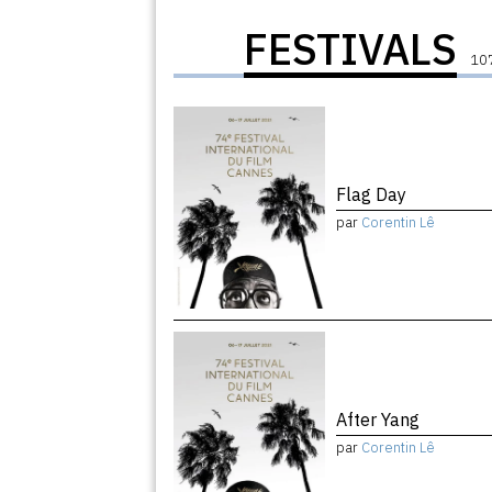
FESTIVALS
107
Flag Day
par
Corentin Lê
After Yang
par
Corentin Lê