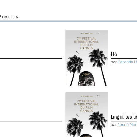
 résultats
H6
par
Corentin L
Lingui, les 
par
Josué Mor