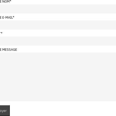
E NOM
*
E E-MAIL
*
T
*
E MESSAGE