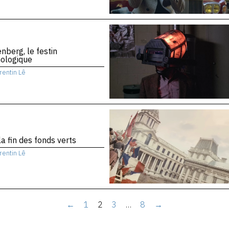
nberg, le festin
nologique
rentin Lê
la fin des fonds verts
rentin Lê
←
1
2
3
…
8
→