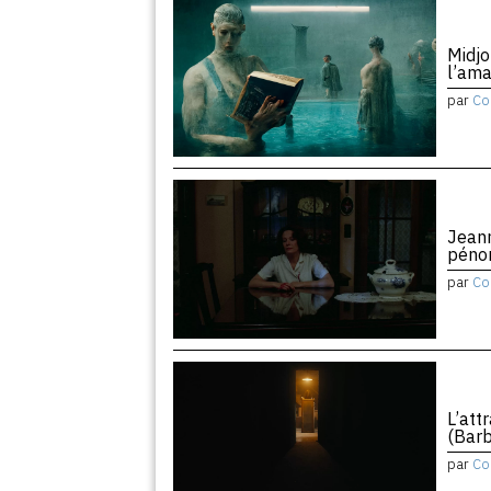
Midjo
l’am
par
Co
Jean
péno
par
Co
L’att
(Barb
par
Co