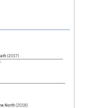
eath
(2017)
ê
ne North
(2018)