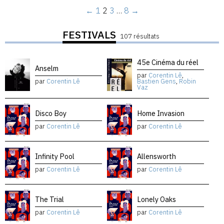
←
1
2
3
…
8
→
FESTIVALS
107 résultats
45e Cinéma du réel
Anselm
par
Corentin Lê
,
par
Corentin Lê
Bastien Gens
,
Robin
Vaz
Disco Boy
Home Invasion
par
Corentin Lê
par
Corentin Lê
Infinity Pool
Allensworth
par
Corentin Lê
par
Corentin Lê
The Trial
Lonely Oaks
par
Corentin Lê
par
Corentin Lê