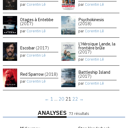
par
Corentin Lê
par
Corentin Lê
Otages à Entebbe
Psychokinesis
(2017)
(2018)
par
Corentin Lê
par
Corentin Lê
L’Héroïque Lande, la
Escobar
(2017)
frontière brûle
(2017)
par
Corentin Lê
par
Corentin Lê
Battleship Island
Red Sparrow
(2018)
(2017)
par
Corentin Lê
par
Corentin Lê
←
1
…
20
21
22
→
ANALYSES
73 résultats