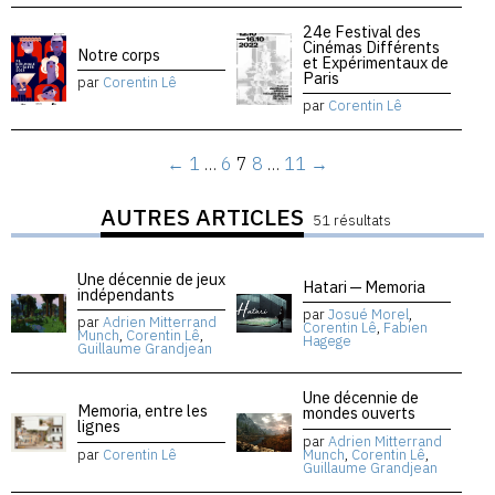
24e Festival des
Cinémas Différents
Notre corps
et Expérimentaux de
Paris
par
Corentin Lê
par
Corentin Lê
←
1
…
6
7
8
…
11
→
AUTRES ARTICLES
51 résultats
Une décennie de jeux
Hatari — Memoria
indépendants
par
Josué Morel
,
par
Adrien Mitterrand
Corentin Lê
,
Fabien
Munch
,
Corentin Lê
,
Hagege
Guillaume Grandjean
Une décennie de
Memoria, entre les
mondes ouverts
lignes
par
Adrien Mitterrand
par
Corentin Lê
Munch
,
Corentin Lê
,
Guillaume Grandjean