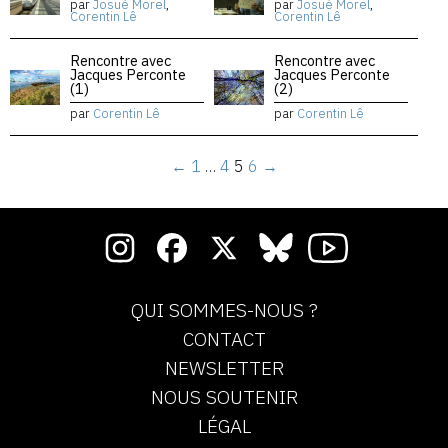
par
Josué Morel
,
par
Josué Morel
,
Corentin Lê
Corentin Lê
Rencontre avec
Rencontre avec
Jacques Perconte
Jacques Perconte
(1)
(2)
par
Corentin Lê
par
Corentin Lê
←
1
…
4
5
6
→
QUI SOMMES-NOUS ?
CONTACT
NEWSLETTER
NOUS SOUTENIR
LÉGAL