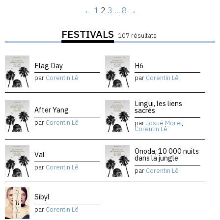
←
1
2
3
…
8
→
FESTIVALS
107 résultats
Flag Day
H6
par
Corentin Lê
par
Corentin Lê
Lingui, les liens
After Yang
sacrés
par
Corentin Lê
par
Josué Morel
,
Corentin Lê
Onoda, 10 000 nuits
Val
dans la jungle
par
Corentin Lê
par
Corentin Lê
Sibyl
par
Corentin Lê