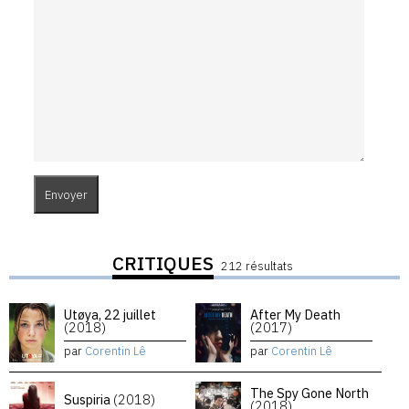
CRITIQUES
212 résultats
Utøya, 22 juillet
After My Death
(2018)
(2017)
par
Corentin Lê
par
Corentin Lê
The Spy Gone North
Suspiria
(2018)
(2018)