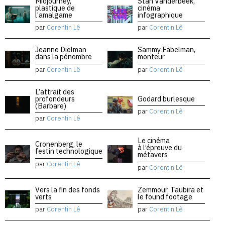
Midjourney,
Stan Vanderbeek,
plastique de
cinéma
l’amalgame
infographique
par
Corentin Lê
par
Corentin Lê
Jeanne Dielman
Sammy Fabelman,
dans la pénombre
monteur
par
Corentin Lê
par
Corentin Lê
L’attrait des
profondeurs
Godard burlesque
(Barbare)
par
Corentin Lê
par
Corentin Lê
Le cinéma
Cronenberg, le
à l’épreuve du
festin technologique
métavers
par
Corentin Lê
par
Corentin Lê
Vers la fin des fonds
Zemmour, Taubira et
verts
le found footage
par
Corentin Lê
par
Corentin Lê