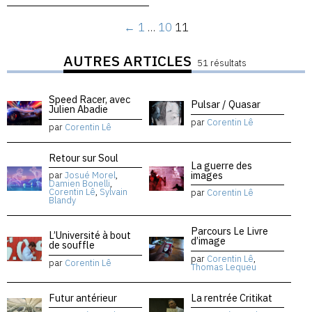
←
1
…
10
11
AUTRES ARTICLES
51 résultats
Speed Racer, avec
Pulsar / Quasar
Julien Abadie
par
Corentin Lê
par
Corentin Lê
Retour sur Soul
La guerre des
images
par
Josué Morel
,
Damien Bonelli
,
Corentin Lê
,
Sylvain
par
Corentin Lê
Blandy
Parcours Le Livre
L’Université à bout
d’image
de souffle
par
Corentin Lê
,
par
Corentin Lê
Thomas Lequeu
Futur antérieur
La rentrée Critikat