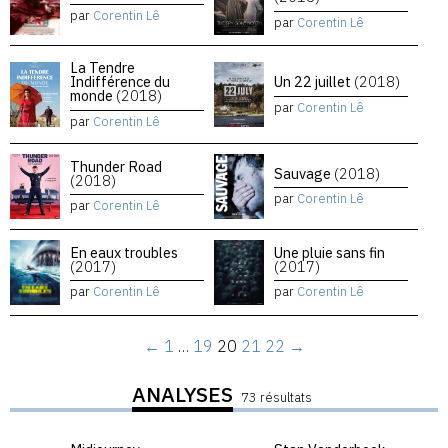
par
Corentin Lê
par
Corentin Lê
La Tendre
Indifférence du
Un 22 juillet
(2018)
monde
(2018)
par
Corentin Lê
par
Corentin Lê
Thunder Road
Sauvage
(2018)
(2018)
par
Corentin Lê
par
Corentin Lê
En eaux troubles
Une pluie sans fin
(2017)
(2017)
par
Corentin Lê
par
Corentin Lê
←
1
…
19
20
21
22
→
ANALYSES
73 résultats