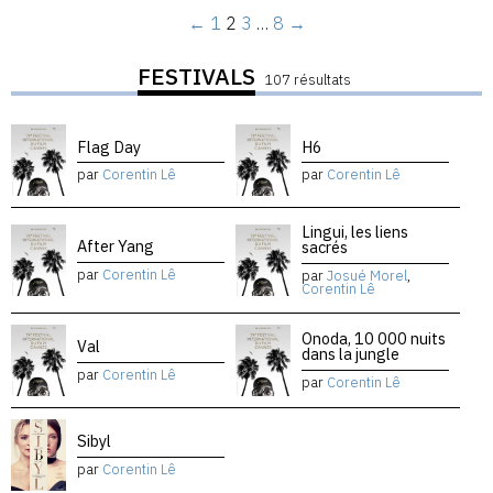
←
1
2
3
…
8
→
FESTIVALS
107 résultats
Flag Day
H6
par
Corentin Lê
par
Corentin Lê
Lingui, les liens
After Yang
sacrés
par
Corentin Lê
par
Josué Morel
,
Corentin Lê
Onoda, 10 000 nuits
Val
dans la jungle
par
Corentin Lê
par
Corentin Lê
Sibyl
par
Corentin Lê