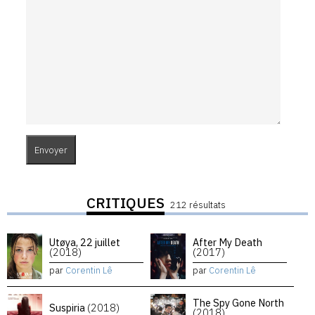
CRITIQUES
212 résultats
Utøya, 22 juillet
After My Death
(2018)
(2017)
par
Corentin Lê
par
Corentin Lê
The Spy Gone North
Suspiria
(2018)
(2018)