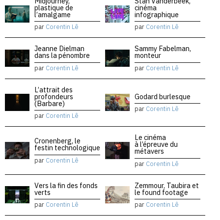
Midjourney,
Stan Vanderbeek,
plastique de
cinéma
l’amalgame
infographique
par
Corentin Lê
par
Corentin Lê
Jeanne Dielman
Sammy Fabelman,
dans la pénombre
monteur
par
Corentin Lê
par
Corentin Lê
L’attrait des
profondeurs
Godard burlesque
(Barbare)
par
Corentin Lê
par
Corentin Lê
Le cinéma
Cronenberg, le
à l’épreuve du
festin technologique
métavers
par
Corentin Lê
par
Corentin Lê
Vers la fin des fonds
Zemmour, Taubira et
verts
le found footage
par
Corentin Lê
par
Corentin Lê