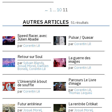
←
1
…
10
11
AUTRES ARTICLES
51 résultats
Speed Racer, avec
Pulsar / Quasar
Julien Abadie
par
Corentin Lê
par
Corentin Lê
Retour sur Soul
La guerre des
images
par
Sylvain Blandy
,
Josué Morel
,
Damien
par
Corentin Lê
Bonelli
,
Corentin Lê
Parcours Le Livre
L’Université à bout
d’image
de souffle
par
Corentin Lê
,
par
Corentin Lê
Thomas Lequeu
Futur antérieur
La rentrée Critikat
par
Josué Morel
,
par
Josué Morel
,