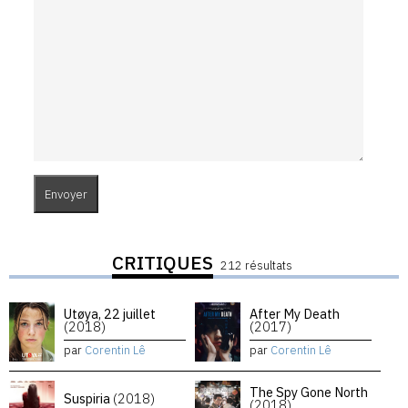
CRITIQUES
212 résultats
Utøya, 22 juillet
After My Death
(2018)
(2017)
par
Corentin Lê
par
Corentin Lê
The Spy Gone North
Suspiria
(2018)
(2018)