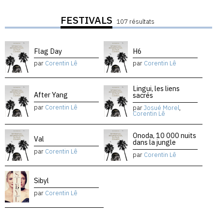
FESTIVALS
107 résultats
Flag Day
H6
par
Corentin Lê
par
Corentin Lê
Lingui, les liens
After Yang
sacrés
par
Corentin Lê
par
Josué Morel
,
Corentin Lê
Onoda, 10 000 nuits
Val
dans la jungle
par
Corentin Lê
par
Corentin Lê
Sibyl
par
Corentin Lê