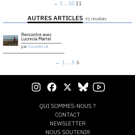
←
1
…
10
11
AUTRES ARTICLES
51 résultats
Rencontre avec
Lucrecia Martel
par
Corentin Lê
←
1
…
5
6
QUI SOMMES-NOUS ?
CONTACT
NEWSLETTER
NOUS SOUTENIR