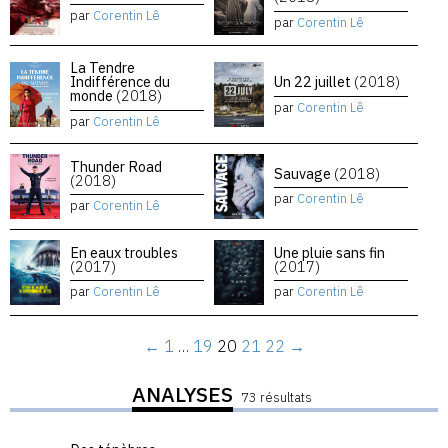
par
Corentin Lê
par
Corentin Lê
La Tendre
Indifférence du
Un 22 juillet
(2018)
monde
(2018)
par
Corentin Lê
par
Corentin Lê
Thunder Road
Sauvage
(2018)
(2018)
par
Corentin Lê
par
Corentin Lê
En eaux troubles
Une pluie sans fin
(2017)
(2017)
par
Corentin Lê
par
Corentin Lê
←
1
…
19
20
21
22
→
ANALYSES
73 résultats