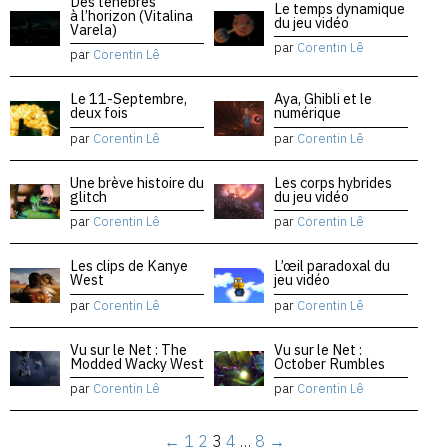
Des ténèbres
Le temps dynamique
à l’horizon (Vitalina
du jeu vidéo
Varela)
par
Corentin Lê
par
Corentin Lê
Le 11-Septembre,
Aya, Ghibli et le
deux fois
numérique
par
Corentin Lê
par
Corentin Lê
Une brève histoire du
Les corps hybrides
glitch
du jeu vidéo
par
Corentin Lê
par
Corentin Lê
Les clips de Kanye
L’œil paradoxal du
West
jeu vidéo
par
Corentin Lê
par
Corentin Lê
Vu sur le Net : The
Vu sur le Net :
Modded Wacky West
October Rumbles
par
Corentin Lê
par
Corentin Lê
←
1
2
3
4
…
8
→