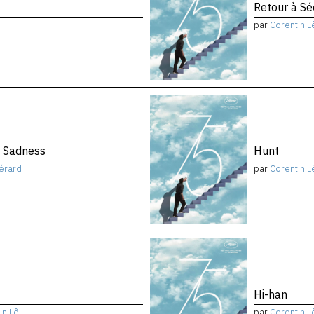
Retour à Sé
par
Corentin L
f Sadness
Hunt
érard
par
Corentin L
Hi-han
in Lê
par
Corentin L