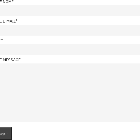
E NOM
*
E E-MAIL
*
T
*
E MESSAGE