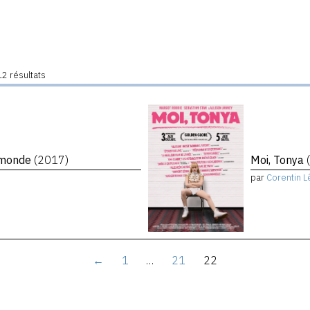
2 résultats
e monde
(2017)
Moi, Tonya
par
Corentin L
←
1
…
21
22