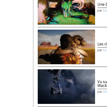
Une b
par
Co
Les c
par
Co
Vu su
Wack
par
Co