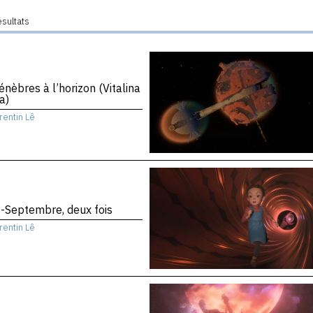
ésultats
énèbres à l’horizon (Vitalina
a)
rentin Lê
-Septembre, deux fois
rentin Lê