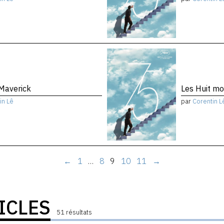
 Maverick
Les Huit m
in Lê
par
Corentin L
←
1
…
8
9
10
11
→
ICLES
51 résultats