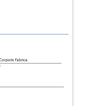
orporis Fabrica
ê