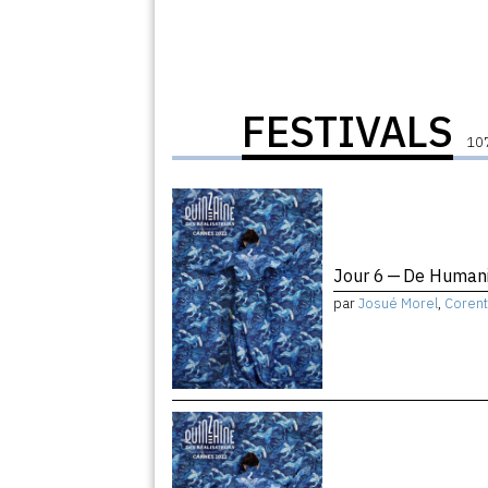
FESTIVALS
107
Jour 6 — De Humani
par
Josué Morel
,
Corent