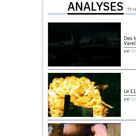
ANALYSES
73 r
Des t
Varel
par
Co
Le 11
par
Co