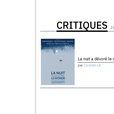
CRITIQUES
21
La nuit a dévoré l
par
Corentin Lê