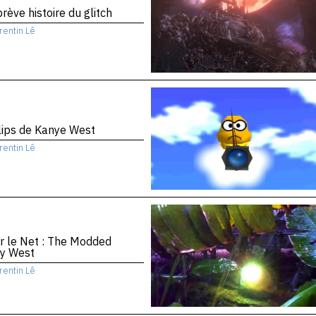
rève histoire du glitch
rentin Lê
lips de Kanye West
rentin Lê
r le Net : The Modded
y West
rentin Lê