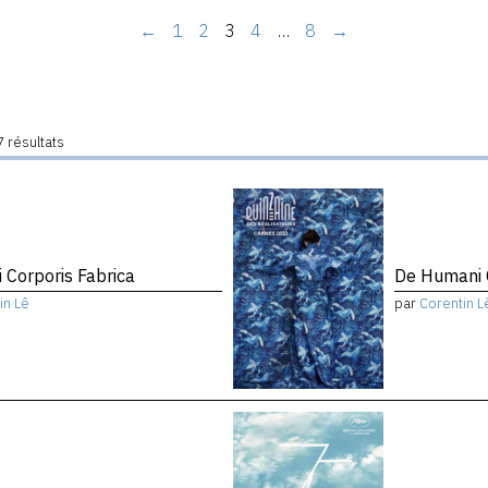
←
1
2
3
4
…
8
→
 résultats
 Corporis Fabrica
De Humani C
in Lê
par
Corentin L