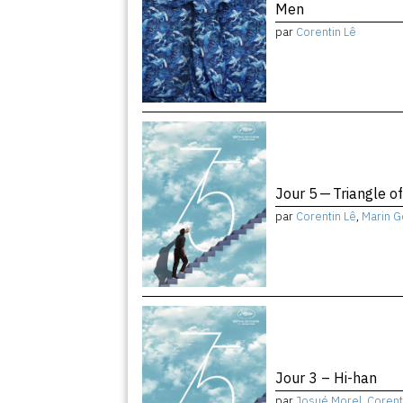
Men
par
Corentin Lê
Jour 5 — Triangle o
par
Corentin Lê
,
Marin G
Jour 3 – Hi-han
par
Josué Morel
,
Corent