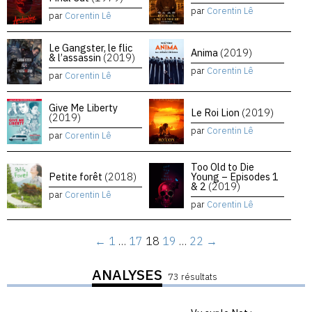
par
Corentin Lê
par
Corentin Lê
Le Gangster, le flic
Anima
(2019)
& l’assassin
(2019)
par
Corentin Lê
par
Corentin Lê
Give Me Liberty
Le Roi Lion
(2019)
(2019)
par
Corentin Lê
par
Corentin Lê
Too Old to Die
Petite forêt
(2018)
Young – Episodes 1
& 2
(2019)
par
Corentin Lê
par
Corentin Lê
←
1
…
17
18
19
…
22
→
ANALYSES
73 résultats