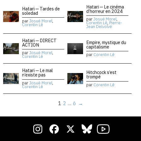
Hatari — Le cinéma
Hatari — Tardes de
d’horreur en 2024
soledad
par
Josué Morel
,
par
Josué Morel
,
Corentin Lê
,
Pierre-
Corentin Lê
Jean Delvolvé
Hatari — DIRECT
Empire, mystique du
ACTION
capitalisme
par
Josué Morel
,
par
Corentin Lê
Corentin Lê
Hatari — Le mal
Hitchcock s’est
n’existe pas
trompé
par
Josué Morel
,
par
Corentin Lê
Corentin Lê
1
2
…
6
→