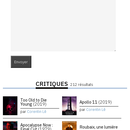
CRITIQUES
212 résultats
Too Old to Die
Apollo 11
(2019)
Young
(2019)
par
Corentin Lê
par
Corentin Lê
Apocalypse Now :
Roubaix, une lumière
Final Cut
(1979)