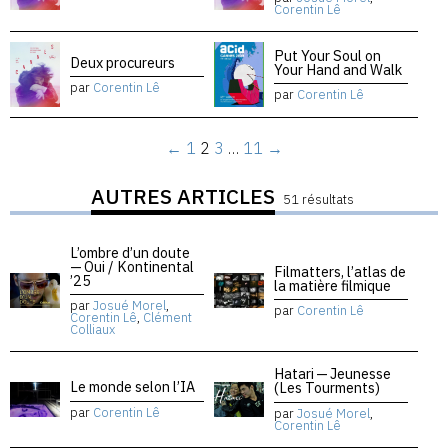
Corentin Lê
Put Your Soul on
Deux procureurs
Your Hand and Walk
par
Corentin Lê
par
Corentin Lê
←
1
2
3
…
11
→
AUTRES ARTICLES
51 résultats
L’ombre d’un doute
— Oui / Kontinental
Filmatters, l’atlas de
’25
la matière filmique
par
Josué Morel
,
par
Corentin Lê
Corentin Lê
,
Clément
Colliaux
Hatari — Jeunesse
Le monde selon l’IA
(Les Tourments)
par
Corentin Lê
par
Josué Morel
,
Corentin Lê