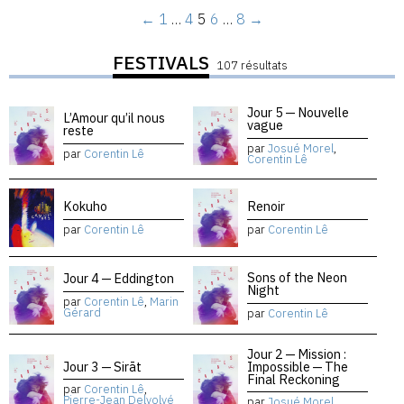
←
1
…
4
5
6
…
8
→
FESTIVALS
107 résultats
Jour 5 — Nouvelle
L’Amour qu’il nous
vague
reste
par
Josué Morel
,
par
Corentin Lê
Corentin Lê
Kokuho
Renoir
par
Corentin Lê
par
Corentin Lê
Sons of the Neon
Jour 4 — Eddington
Night
par
Corentin Lê
,
Marin
Gérard
par
Corentin Lê
Jour 2 — Mission :
Jour 3 — Sirāt
Impossible — The
Final Reckoning
par
Corentin Lê
,
Pierre-Jean Delvolvé
par
Josué Morel
,