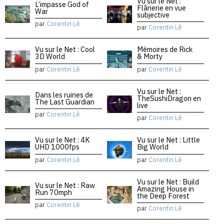
Vu sur le Net :
L’impasse God of
Flânerie en vue
War
subjective
par
Corentin Lê
par
Corentin Lê
Vu sur le Net : Cool
Mémoires de Rick
3D World
& Morty
par
Corentin Lê
par
Corentin Lê
Vu sur le Net :
Dans les ruines de
TheSushiDragon en
The Last Guardian
live
par
Corentin Lê
par
Corentin Lê
Vu sur le Net : 4K
Vu sur le Net : Little
UHD 1000fps
Big World
par
Corentin Lê
par
Corentin Lê
Vu sur le Net : Build
Vu sur le Net : Raw
Amazing House in
Run 70mph
the Deep Forest
par
Corentin Lê
par
Corentin Lê