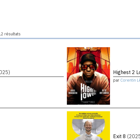
2 résultats
025)
Highest 2 
par
Corentin L
Exit 8
(202