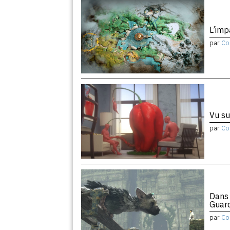
L’imp
par
Co
Vu su
par
Co
Dans 
Guar
par
Co