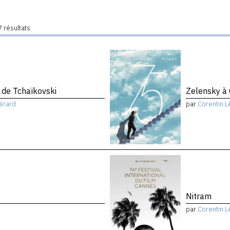
 résultats
de Tchaïkovski
Zelensky à
érard
par
Corentin L
Nitram
par
Corentin L