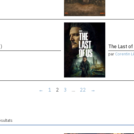
)
The Last of
par
Corentin L
←
1
2
3
…
22
→
ésultats