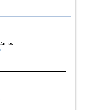
 Cannes
ê
ê