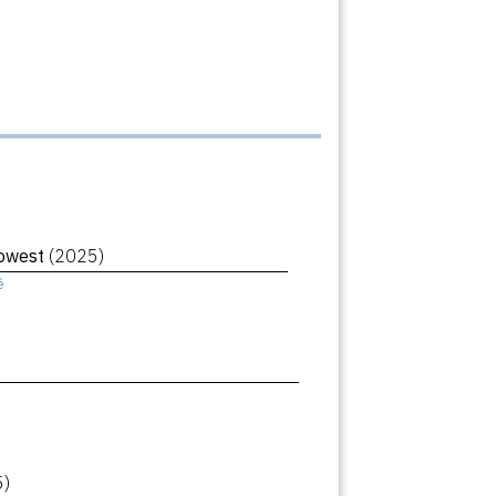
Lowest
(2025)
ê
5)