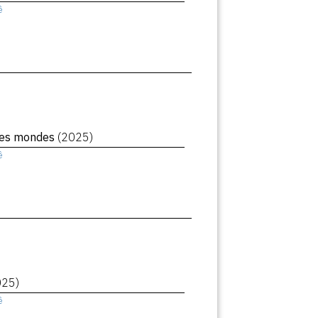
ê
des mondes
(2025)
ê
025)
ê