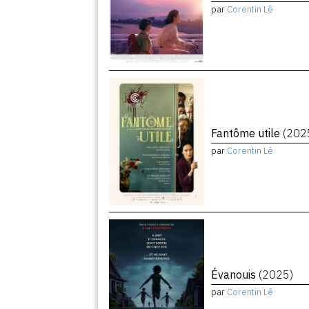
par
Corentin Lê
Fantôme utile
(202
par
Corentin Lê
Évanouis
(2025)
par
Corentin Lê