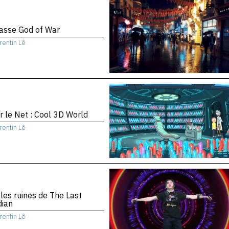
asse God of War
rentin Lê
r le Net : Cool 3D World
rentin Lê
les ruines de The Last
dian
rentin Lê