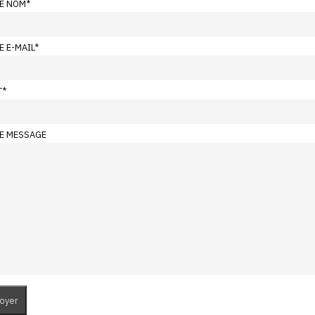
E NOM
*
E E-MAIL
*
T
*
E MESSAGE