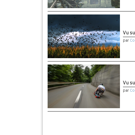
Vu su
par
Co
Vu su
par
Co