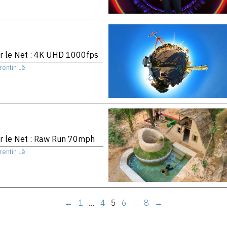
r le Net : 4K UHD 1000fps
rentin Lê
r le Net : Raw Run 70mph
rentin Lê
←
1
…
4
5
6
…
8
→