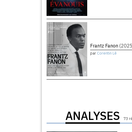
Frantz Fanon
(2025
par
Corentin Lê
ANALYSES
73 r