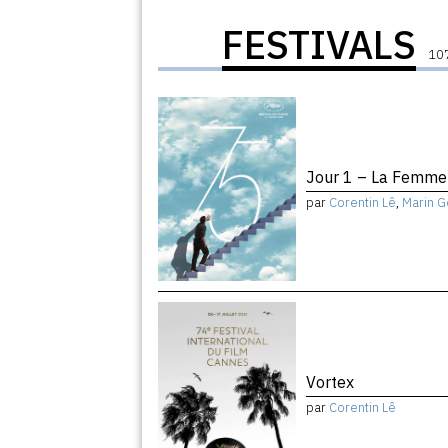
FESTIVALS
107
Jour 1 – La Femme 
par
Corentin Lê
,
Marin G
Vortex
par
Corentin Lê