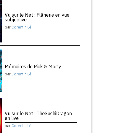
Vu sur le Net : Flânerie en vue
subjective
par
Corentin Lê
Mémoires de Rick & Morty
par
Corentin Lê
Vu sur le Net : TheSushiDragon
en live
par
Corentin Lê