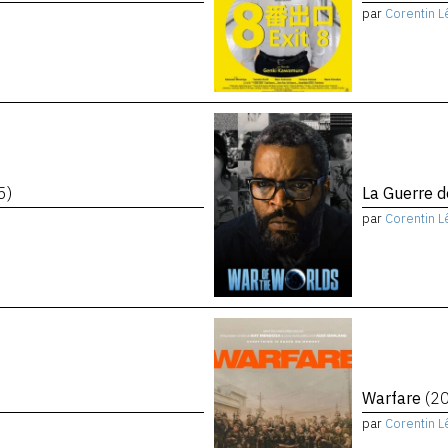
par
Corentin L
5)
La Guerre 
par
Corentin L
Warfare
(2
par
Corentin L