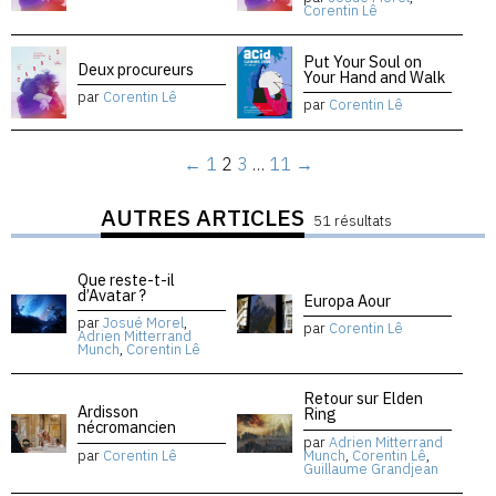
Corentin Lê
Put Your Soul on
Deux procureurs
Your Hand and Walk
par
Corentin Lê
par
Corentin Lê
←
1
2
3
…
11
→
AUTRES ARTICLES
51 résultats
Que reste-t-il
d’Avatar ?
Europa Aour
par
Josué Morel
,
par
Corentin Lê
Adrien Mitterrand
Munch
,
Corentin Lê
Retour sur Elden
Ardisson
Ring
nécromancien
par
Adrien Mitterrand
par
Corentin Lê
Munch
,
Corentin Lê
,
Guillaume Grandjean