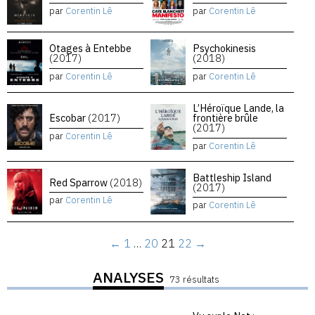
par
Corentin Lê
par
Corentin Lê
Otages à Entebbe
Psychokinesis
(2017)
(2018)
par
Corentin Lê
par
Corentin Lê
L’Héroïque Lande, la
Escobar
(2017)
frontière brûle
(2017)
par
Corentin Lê
par
Corentin Lê
Battleship Island
Red Sparrow
(2018)
(2017)
par
Corentin Lê
par
Corentin Lê
←
1
…
20
21
22
→
ANALYSES
73 résultats