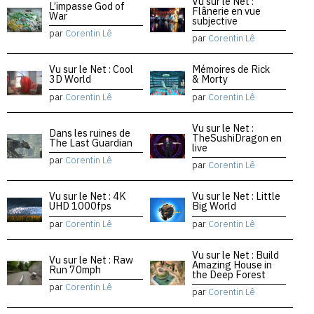
Vu sur le Net :
L’impasse God of
Flânerie en vue
War
subjective
par
Corentin Lê
par
Corentin Lê
Vu sur le Net : Cool
Mémoires de Rick
3D World
& Morty
par
Corentin Lê
par
Corentin Lê
Vu sur le Net :
Dans les ruines de
TheSushiDragon en
The Last Guardian
live
par
Corentin Lê
par
Corentin Lê
Vu sur le Net : 4K
Vu sur le Net : Little
UHD 1000fps
Big World
par
Corentin Lê
par
Corentin Lê
Vu sur le Net : Build
Vu sur le Net : Raw
Amazing House in
Run 70mph
the Deep Forest
par
Corentin Lê
par
Corentin Lê