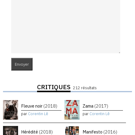
CRITIQUES
212 résultats
Fleuve noir
(2018)
Zama
(2017)
par
Corentin Lê
par
Corentin Lê
Hérédité
(2018)
Manifesto
(2016)