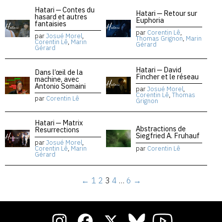
Hatari — Contes du
Hatari — Retour sur
hasard et autres
Euphoria
fantaisies
par
Corentin Lê
,
par
Josué Morel
,
Thomas Grignon
,
Marin
Corentin Lê
,
Marin
Gérard
Gérard
Hatari — David
Dans l’œil de la
Fincher et le réseau
machine, avec
Antonio Somaini
par
Josué Morel
,
Corentin Lê
,
Thomas
par
Corentin Lê
Grignon
Hatari — Matrix
Abstractions de
Resurrections
Siegfried A. Fruhauf
par
Josué Morel
,
Corentin Lê
,
Marin
par
Corentin Lê
Gérard
←
1
2
3
4
…
6
→