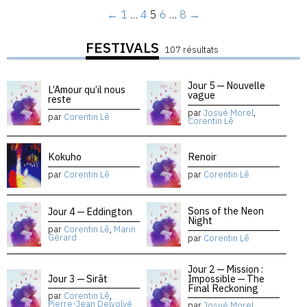
←
1
…
4
5
6
…
8
→
FESTIVALS
107 résultats
Jour 5 — Nouvelle
L’Amour qu’il nous
vague
reste
par
Josué Morel
,
par
Corentin Lê
Corentin Lê
Kokuho
Renoir
par
Corentin Lê
par
Corentin Lê
Sons of the Neon
Jour 4 — Eddington
Night
par
Corentin Lê
,
Marin
Gérard
par
Corentin Lê
Jour 2 — Mission :
Jour 3 — Sirāt
Impossible — The
Final Reckoning
par
Corentin Lê
,
Pierre-Jean Delvolvé
par
Josué Morel
,