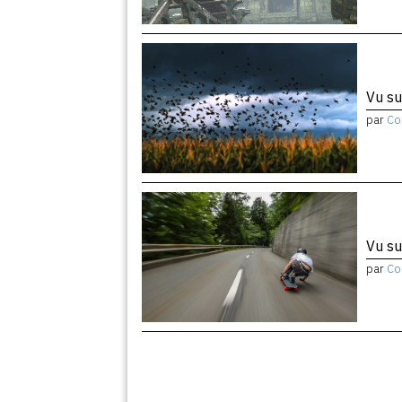
Vu su
par
Co
Vu su
par
Co