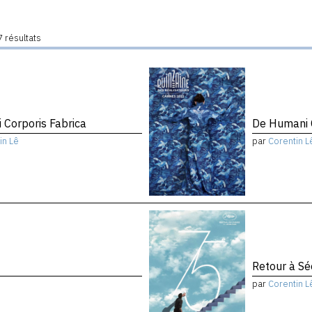
 résultats
 Corporis Fabrica
De Humani C
in Lê
par
Corentin L
Retour à Sé
par
Corentin L