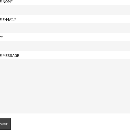
E NOM
*
E E-MAIL
*
T
*
E MESSAGE