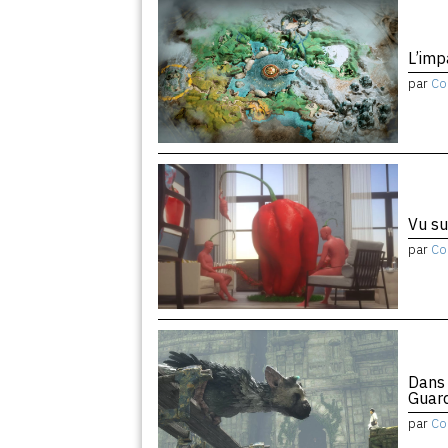
L’imp
par
Co
Vu su
par
Co
Dans 
Guar
par
Co