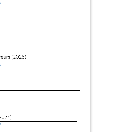
ê
reurs
(2025)
ê
2024)
ê