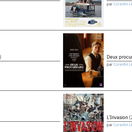
par
Corentin L
)
Deux procu
par
Corentin L
L’Invasion
(
par
Corentin L