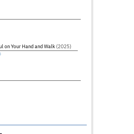
oul on Your Hand and Walk
(2025)
ê