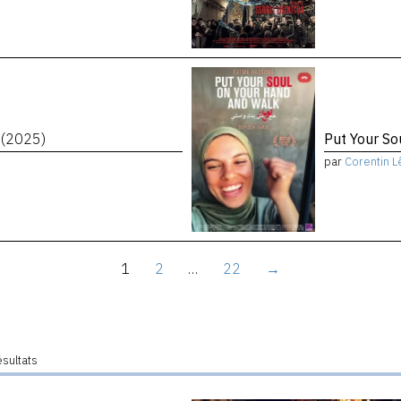
t
(2025)
Put Your S
par
Corentin L
1
2
…
22
→
ésultats