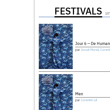
FESTIVALS
107
Jour 6 — De Humani
par
Josué Morel
,
Corent
Men
par
Corentin Lê