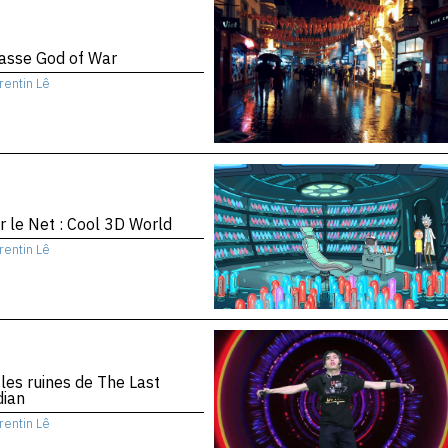
asse God of War
rentin Lê
r le Net : Cool 3D World
rentin Lê
les ruines de The Last
dian
rentin Lê