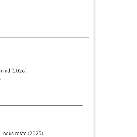
rmind
(2026)
ê
il nous reste
(2025)