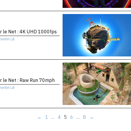
r le Net : 4K UHD 1000fps
rentin Lê
r le Net : Raw Run 70mph
rentin Lê
←
1
…
4
5
6
…
8
→