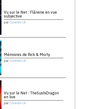
Vu sur le Net : Flânerie en vue
subjective
par
Corentin Lê
Mémoires de Rick & Morty
par
Corentin Lê
Vu sur le Net : TheSushiDragon
en live
par
Corentin Lê