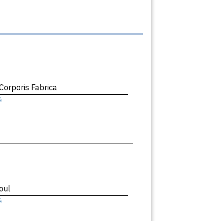
orporis Fabrica
ê
oul
ê